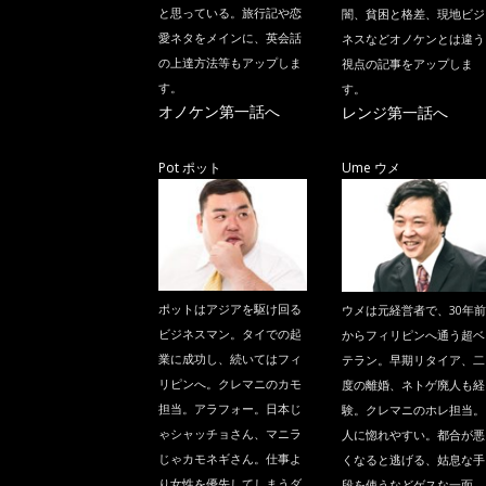
と思っている。旅行記や恋
闇、貧困と格差、現地ビジ
愛ネタをメインに、英会話
ネスなどオノケンとは違う
の上達方法等もアップしま
視点の記事をアップしま
す。
す。
オノケン第一話へ
レンジ第一話へ
Pot ポット
Ume ウメ
ポットはアジアを駆け回る
ウメは元経営者で、30年前
ビジネスマン。タイでの起
からフィリピンへ通う超ベ
業に成功し、続いてはフィ
テラン。早期リタイア、二
リピンへ。クレマニのカモ
度の離婚、ネトゲ廃人も経
担当。アラフォー。日本じ
験。クレマニのホレ担当。
ゃシャッチョさん、マニラ
人に惚れやすい。都合が悪
じゃカモネギさん。仕事よ
くなると逃げる、姑息な手
り女性を優先してしまうダ
段を使うなどゲスな一面