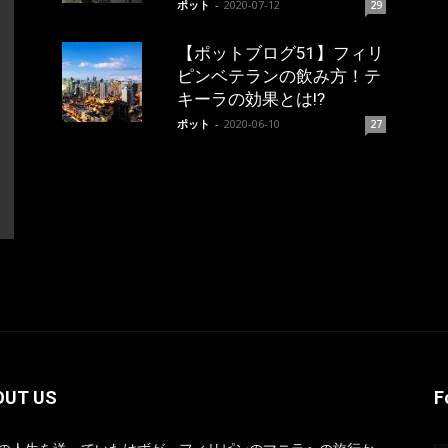
ポット
-
2020-07-12
29
【ポットブログ51】フィリ
ピンベテランの飲み方！テ
キーラの効果とは!?
ポット
-
2020-06-10
27
OUT US
F