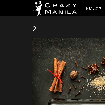
ク
トピックス
レ
2
イ
ジ
ー
マ