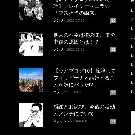
ウ
話】クレイジーマニラの
レ
『ブス担当の由来』
オ
レンジ
-
2020-07-20
36
レ
他人の不幸は蜜の味、誹謗
ポ
中傷の原因とは！？
レ
レンジ
-
2022-03-20
35
レ
レ
【ウメブログ10】除籍して
レ
フィリピーナと結婚するこ
レ
とが嫁にバレた!?
レ
ウメ
-
2020-08-07
34
感謝とお詫び。今後の活動
とアンチについて
オノケン
-
2020-03-31
34