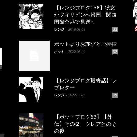
【レンジブログ158】彼女
がフィリピンへ帰国、関西
国際空港で見送り
レンジ
-
2019-08-09
32
ポットよりお詫びとご挨拶
ポット
-
2022-03-19
32
【レンジブログ最終話】ラ
ブレター
レンジ
-
2022-11-21
29
【ポットブログ63】【外
伝】その２ クレアとのそ
の後