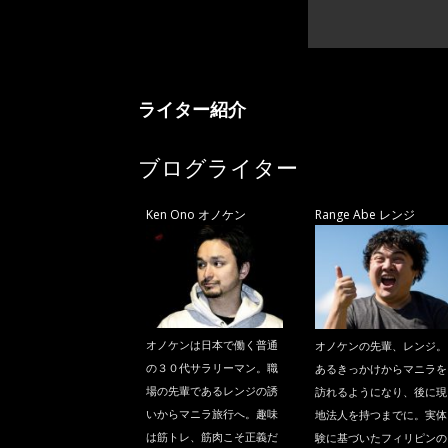
ライター紹介
ブログライター
Ken Ono オノケン
Range Abe レンジ
オノケンは日本で働く普通
オノケンの先輩、レンジ。
の３０代サラリーマン。職
あるきっかけからマニラを
場の先輩であるレンジの誘
訪れるようになり、後に現
いからマニラ旅行へ。趣味
地法人を持つまでに。実体
は筋トレ、筋肉こそ正義だ
験に基づいたフィリピンの