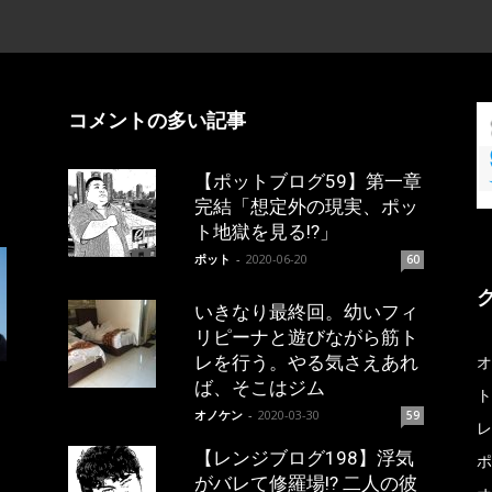
コメントの多い記事
【ポットブログ59】第一章
完結「想定外の現実、ポッ
ト地獄を見る!?」
ポット
-
2020-06-20
60
いきなり最終回。幼いフィ
リピーナと遊びながら筋ト
レを行う。やる気さえあれ
オ
ば、そこはジム
ト
オノケン
-
2020-03-30
59
レ
【レンジブログ198】浮気
ポ
がバレて修羅場!? 二人の彼