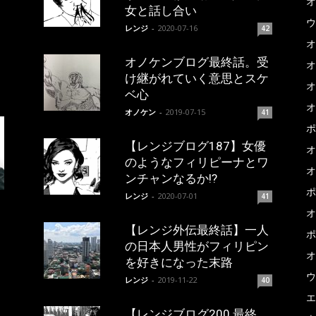
オ
女と話し合い
ウ
レンジ
-
2020-07-16
42
オ
オノケンブログ最終話。受
オ
け継がれていく意思とスケ
オ
ベ心
オ
オノケン
-
2019-07-15
41
ポ
【レンジブログ187】女優
オ
のようなフィリピーナとワ
オ
ンチャンなるか!?
ポ
レンジ
-
2020-07-01
41
オ
【レンジ外伝最終話】一人
ポ
の日本人男性がフィリピン
オ
を好きになった末路
ウ
レンジ
-
2019-11-22
40
エ
【レンジブログ200 最終