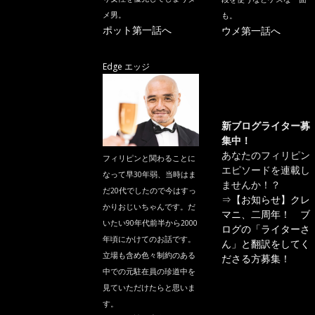
メ男。
も。
ポット第一話へ
ウメ第一話へ
Edge エッジ
新ブログライター募
集中！
あなたのフィリピン
フィリピンと関わることに
エピソードを連載し
なって早30年弱、当時はま
ませんか！？
だ20代でしたので今はすっ
⇒
【お知らせ】クレ
かりおじいちゃんです。だ
マニ、二周年！ ブ
いたい90年代前半から2000
ログの「ライターさ
年頃にかけてのお話です。
ん」と翻訳をしてく
立場も含め色々制約のある
ださる方募集！
中での元駐在員の珍道中を
見ていただけたらと思いま
す。