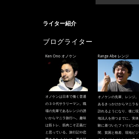
ライター紹介
ブログライター
Ken Ono オノケン
Range Abe レンジ
オノケンは日本で働く普通
オノケンの先輩、レンジ。
の３０代サラリーマン。職
あるきっかけからマニラを
場の先輩であるレンジの誘
訪れるようになり、後に現
いからマニラ旅行へ。趣味
地法人を持つまでに。実体
は筋トレ、筋肉こそ正義だ
験に基づいたフィリピンの
と思っている。旅行記や恋
闇、貧困と格差、現地ビジ