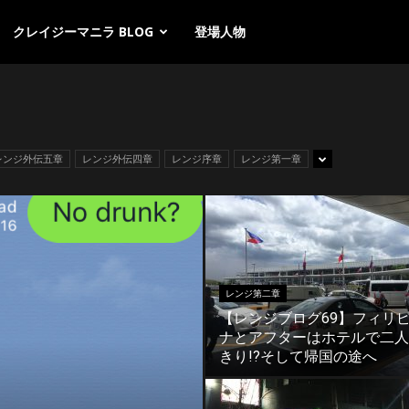
クレイジーマニラ BLOG
登場人物
レンジ外伝五章
レンジ外伝四章
レンジ序章
レンジ第一章
レンジ第二章
【レンジブログ69】フィリ
ナとアフターはホテルで二人
きり!?そして帰国の途へ