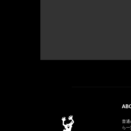
AB
普通
ら一