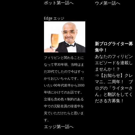
ポット第一話へ
ウメ第一話へ
Edge エッジ
新ブログライター募
集中！
あなたのフィリピン
フィリピンと関わることに
エピソードを連載し
なって早30年弱、当時はま
ませんか！？
だ20代でしたので今はすっ
⇒
【お知らせ】クレ
かりおじいちゃんです。だ
マニ、二周年！ ブ
いたい90年代前半から2000
ログの「ライターさ
年頃にかけてのお話です。
ん」と翻訳をしてく
立場も含め色々制約のある
ださる方募集！
中での元駐在員の珍道中を
見ていただけたらと思いま
す。
エッジ第一話へ