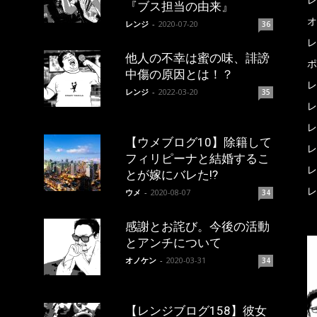
『ブス担当の由来』
オ
レンジ
-
2020-07-20
36
レ
他人の不幸は蜜の味、誹謗
ポ
中傷の原因とは！？
レ
レンジ
-
2022-03-20
35
レ
レ
【ウメブログ10】除籍して
レ
フィリピーナと結婚するこ
レ
とが嫁にバレた!?
レ
ウメ
-
2020-08-07
34
感謝とお詫び。今後の活動
とアンチについて
オノケン
-
2020-03-31
34
【レンジブログ158】彼女