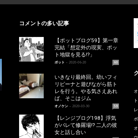
コメントの多い記事
【ポットブログ59】第一章
完結「想定外の現実、ポッ
ト地獄を見る!?」
ポット
-
2020-06-20
60
いきなり最終回。幼いフィ
リピーナと遊びながら筋ト
レを行う。やる気さえあれ
オ
ば、そこはジム
ト
オノケン
-
2020-03-30
59
レ
【レンジブログ198】浮気
ポ
がバレて修羅場!? 二人の彼
オ
女と話し合い
ウ