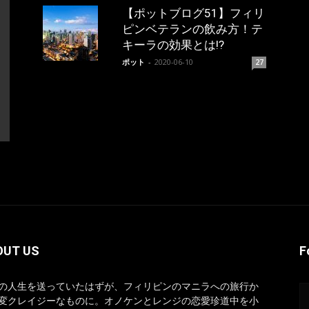
【ポットブログ51】フィリ
ピンベテランの飲み方！テ
キーラの効果とは!?
ポット
-
2020-06-10
27
OUT US
F
の人生を送っていたはずが、フィリピンのマニラへの旅行か
変クレイジーなものに。オノケンとレンジの恋愛珍道中を小