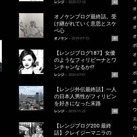
レンジ
-
2020-07-16
42
オ
オノケンブログ最終話。受
オ
け継がれていく意思とスケ
オ
ベ心
オ
オノケン
-
2019-07-15
41
ポ
【レンジブログ187】女優
オ
のようなフィリピーナとワ
オ
ンチャンなるか!?
ポ
レンジ
-
2020-07-01
41
オ
【レンジ外伝最終話】一人
ポ
の日本人男性がフィリピン
オ
を好きになった末路
ウ
レンジ
-
2019-11-22
40
エ
【レンジブログ200 最終
ウ
話】クレイジーマニラの
レ