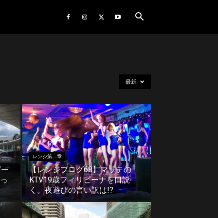
最新
レンジ第二章
ピー
【レンジブログ68】マラテの
っ
KTV19歳フィリピーナを口説
く。夜遊びの言い訳は!?