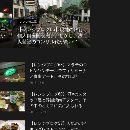
レンジ第二章
ピー
【レンジブログ66】現地の銀行
さか
個人口座開設完了。しかし、法
人登記のコンサル代が高い!?
【レンジブログ63】マラテのロ
ビンソンモールでフィリピーナ
と食事デート、その後は!?
2018-06-01
【レンジブログ60】KTVのスタ
ッフ達と韓国焼肉アフター、そ
の中のオカマに気に入られる
2018-05-29
【レンジブログ57】人気のバイ
キングレストランでディナー。