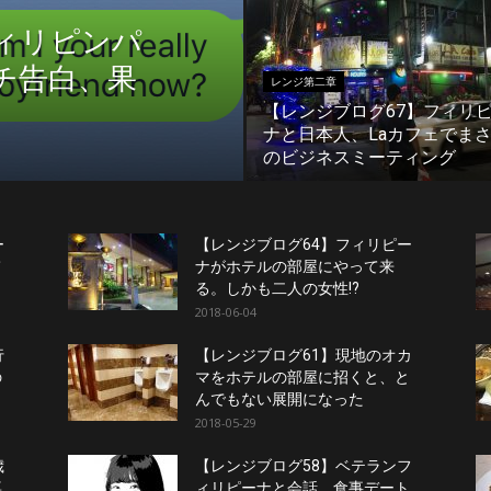
ィリピンパ
チ告白、果
レンジ第二章
【レンジブログ67】フィリ
ナと日本人、Laカフェでま
のビジネスミーティング
ー
【レンジブログ64】フィリピー
て
ナがホテルの部屋にやって来
る。しかも二人の女性!?
2018-06-04
行
【レンジブログ61】現地のオカ
の
マをホテルの部屋に招くと、と
んでもない展開になった
2018-05-29
歳
【レンジブログ58】ベテランフ
喜
ィリピーナと会話。食事デート