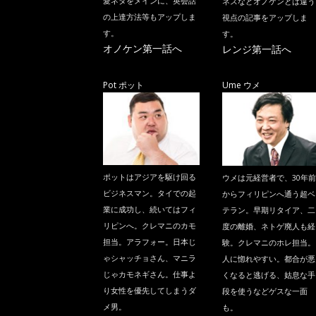
愛ネタをメインに、英会話
ネスなどオノケンとは違う
の上達方法等もアップしま
視点の記事をアップしま
す。
す。
オノケン第一話へ
レンジ第一話へ
Pot ポット
Ume ウメ
ポットはアジアを駆け回る
ウメは元経営者で、30年前
ビジネスマン。タイでの起
からフィリピンへ通う超ベ
業に成功し、続いてはフィ
テラン。早期リタイア、二
リピンへ。クレマニのカモ
度の離婚、ネトゲ廃人も経
担当。アラフォー。日本じ
験。クレマニのホレ担当。
ゃシャッチョさん、マニラ
人に惚れやすい。都合が悪
じゃカモネギさん。仕事よ
くなると逃げる、姑息な手
り女性を優先してしまうダ
段を使うなどゲスな一面
メ男。
も。