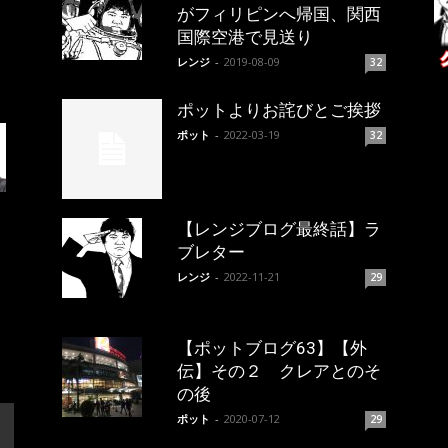
がフィリピンへ帰国、関西
国際空港で見送り
レンジ
-
2019-08-09
32
ポットよりお詫びとご挨拶
ポット
-
2022-03-19
32
【レンジブログ最終話】ラ
ブレター
レンジ
-
2022-11-21
29
【ポットブログ63】【外
伝】その２ クレアとのそ
の後
ポット
-
2020-07-12
29