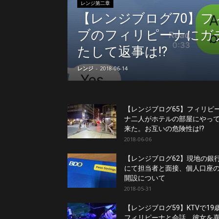
ニ
レンジ第二章
【レンジブログ70】フ
ブのフィリピーナにガ
ラ
たして返事は!?
レンジ
-
2018-06-14
【レンジブログ65】フィリピ
ナ二人がホテルの部屋にやっ
来た。お互いの危険性は!?
2018-06-06
【レンジブログ62】現地の銀
にて担当者と面接、個人口座
開設について
2018-05-31
【レンジブログ59】KTVで19
フィリピーナと会話。彼女を