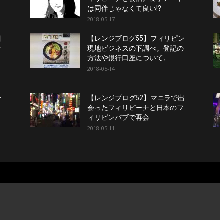
は同伴じゃなくて良い!?
2018-05-17
目
【レンジブログ55】フィリピン
新
現地ビジネスの下調べ。登記の
方法や銀行口座について。
2018-05-14
ン
【レンジブログ52】マニラで出
ロ
会ったフィリピーナと日本のフ
ィリピンパブで再会
2018-05-11