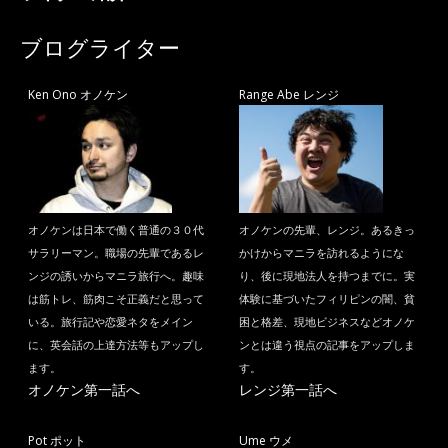
ブログライター
Ken Ono オノケン
Range Abe レンジ
オノケンは日本で働く普通の３０代
オノケンの先輩、レンジ。あるきっ
サラリーマン。職場の先輩であるレ
かけからマニラを訪れるようにな
ンジの誘いからマニラ旅行へ。趣味
り、後に現地法人を持つまでに。実
は筋トレ、筋肉こそ正義だと思って
体験に基づいたフィリピンの闇、貧
いる。旅行記や恋愛ネタをメイン
困と格差、現地ビジネスなどオノケ
に、英会話の上達方法等もアップし
ンとは違う視点の記事をアップしま
ます。
す。
オノケン第一話へ
レンジ第一話へ
Pot ポット
Ume ウメ