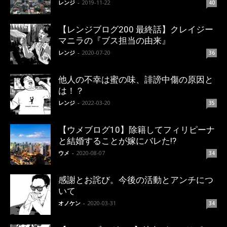
レンジ
-
2019-11-22
40
【レンジブログ200 最終話】クレイジー
マニラの『ブス担当の由来』
レンジ
-
2020-07-20
36
他人の不幸は蜜の味、誹謗中傷の原因と
は！？
レンジ
-
2022-03-20
35
【ウメブログ10】除籍してフィリピーナ
と結婚することが嫁にバレた!?
ウメ
-
2020-08-07
34
感謝とお詫び。今後の活動とアンチにつ
いて
オノケン
-
2020-03-31
34