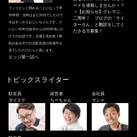
ードを連載しませんか！？
フィリピンと関わることになって早
⇒
【お知らせ】クレマニ、
30年弱、当時はまだ20代でしたので
二周年！ ブログの「ライ
今はすっかりおじいちゃんです。だ
ターさん」と翻訳をしてく
いたい90年代前半から2000年頃にか
ださる方募集！
けてのお話です。立場も含め色々制
約のある中での元駐在員の珍道中を
見ていただけたらと思います。
エッジ第一話へ
トピックスライター
駐在員
経営者
会社員
ダイスケ
ちーちゃん
マシャ