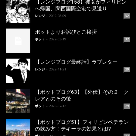
【レンジブログ158】彼女がフィリピン
へ帰国、関西国際空港で見送り
レンジ
-
2019-08-09
32
ポットよりお詫びとご挨拶
ポット
-
2022-03-19
32
【レンジブログ最終話】ラブレター
レンジ
-
2022-11-21
29
【ポットブログ63】【外伝】その２ ク
レアとのその後
ポット
-
2020-07-12
29
【ポットブログ51】フィリピンベテラン
の飲み方！テキーラの効果とは!?
ポット
-
2020-06-10
27