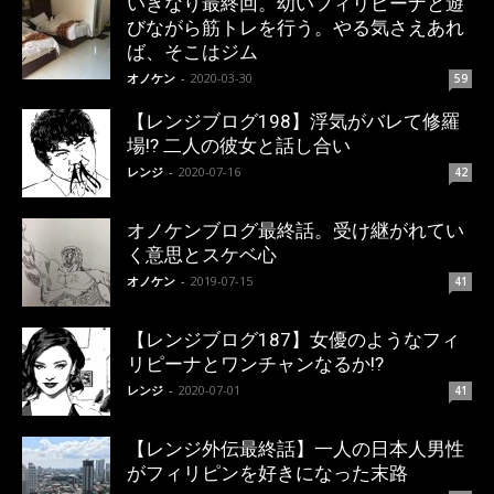
いきなり最終回。幼いフィリピーナと遊
びながら筋トレを行う。やる気さえあれ
ば、そこはジム
オノケン
-
2020-03-30
59
【レンジブログ198】浮気がバレて修羅
場!? 二人の彼女と話し合い
レンジ
-
2020-07-16
42
オノケンブログ最終話。受け継がれてい
く意思とスケベ心
オノケン
-
2019-07-15
41
【レンジブログ187】女優のようなフィ
リピーナとワンチャンなるか!?
レンジ
-
2020-07-01
41
【レンジ外伝最終話】一人の日本人男性
がフィリピンを好きになった末路