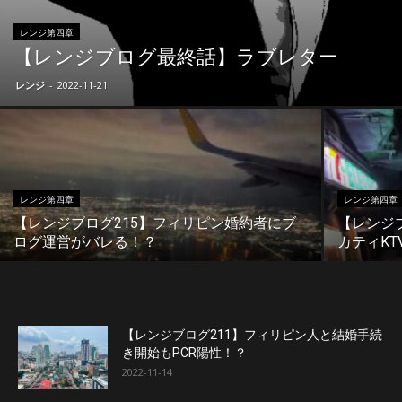
レンジ第四章
【レンジブログ最終話】ラブレター
レンジ
-
2022-11-21
レンジ第四章
レンジ第四章
【レンジブログ215】フィリピン婚約者にブ
【レンジ
ログ運営がバレる！？
カティKT
【レンジブログ211】フィリピン人と結婚手続
き開始もPCR陽性！？
2022-11-14