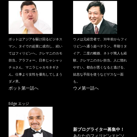
ポットはアジアを駆け回るビジネス
ウメは元経営者で、30年前からフィ
マン。タイでの起業に成功し、続い
リピンへ通う超ベテラン。早期リタ
てはフィリピンへ。クレマニのカモ
イア、二度の離婚、ネトゲ廃人も経
担当。アラフォー。日本じゃシャッ
験。クレマニのホレ担当。人に惚れ
チョさん、マニラじゃカモネギさ
やすい。都合が悪くなると逃げる、
ん。仕事より女性を優先してしまう
姑息な手段を使うなどゲスな一面
ダメ男。
も。
ポット第一話へ
ウメ第一話へ
Edge エッジ
新ブログライター募集中！
あなたのフィリピンエピソ