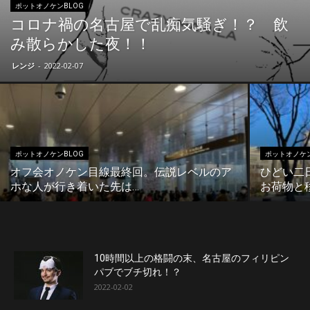
ポットオノケンBLOG
コロナ禍の名古屋で乱痴気騒ぎ！？ 飲
み散らかした夜！！
レンジ
-
2022-02-07
ポットオノケンBLOG
ポットオノケン
オフ会オノケン目線最終回。伝説レベルのア
ひどい二
ホな人が行き着いた先は…
お荷物と
10時間以上の格闘の末、名古屋のフィリピン
パブでブチ切れ！？
2022-02-02