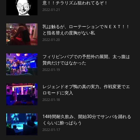
意！！チラリズム狙われてるぞ！
2022-01-21
乳は触るが、ローテーションでＮＥＸＴ！！
と指名替えの度胸がない私
2022-01-20
フィリピンパブでの予想外の展開。太っ腹は
贅肉だけではなかった
2022-01-19
レジェンドオブ鴨の真の実力。作戦変更でエ
ロモードに突入
2022-01-18
14時間耐久飲み、開始30分でサンバを踊れる
くらいに酔っぱらう
2022-01-17