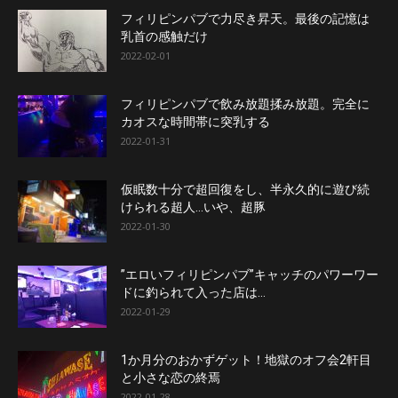
フィリピンパブで力尽き昇天。最後の記憶は
乳首の感触だけ
2022-02-01
フィリピンパブで飲み放題揉み放題。完全に
カオスな時間帯に突乳する
2022-01-31
仮眠数十分で超回復をし、半永久的に遊び続
けられる超人…いや、超豚
2022-01-30
”エロいフィリピンパブ”キャッチのパワーワー
ドに釣られて入った店は…
2022-01-29
1か月分のおかずゲット！地獄のオフ会2軒目
と小さな恋の終焉
2022-01-28