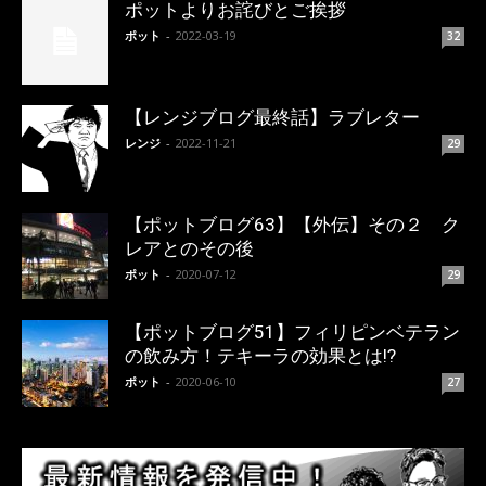
ポットよりお詫びとご挨拶
ポット
-
2022-03-19
32
【レンジブログ最終話】ラブレター
レンジ
-
2022-11-21
29
【ポットブログ63】【外伝】その２ ク
レアとのその後
ポット
-
2020-07-12
29
【ポットブログ51】フィリピンベテラン
の飲み方！テキーラの効果とは!?
ポット
-
2020-06-10
27