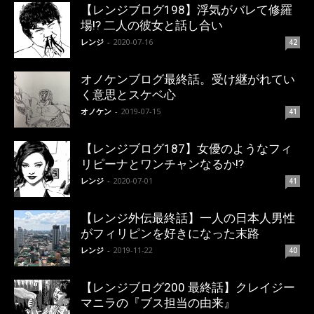
【レンジブログ198】浮気がバレて修羅
場!? 二人の彼女と話し合い
レンジ
-
2020-07-16
42
オノケンブログ最終話。受け継がれてい
く意思とスケベ心
オノケン
-
2019-07-15
41
【レンジブログ187】女優のようなフィ
リピーナとワンチャンなるか!?
レンジ
-
2020-07-01
41
【レンジ外伝最終話】一人の日本人男性
がフィリピンを好きになった末路
レンジ
-
2019-11-22
40
【レンジブログ200 最終話】クレイジー
マニラの『ブス担当の由来』