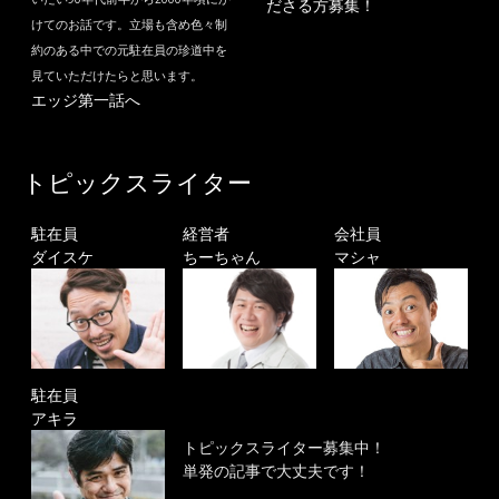
ださる方募集！
けてのお話です。立場も含め色々制
約のある中での元駐在員の珍道中を
見ていただけたらと思います。
エッジ第一話へ
トピックスライター
駐在員
経営者
会社員
ダイスケ
ちーちゃん
マシャ
駐在員
アキラ
トピックスライター募集中！
単発の記事で大丈夫です！