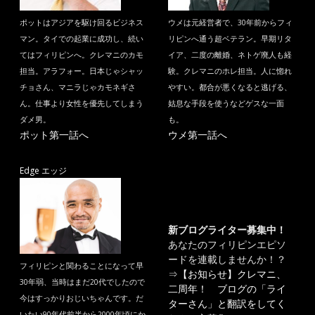
ポットはアジアを駆け回るビジネス
ウメは元経営者で、30年前からフィ
マン。タイでの起業に成功し、続い
リピンへ通う超ベテラン。早期リタ
てはフィリピンへ。クレマニのカモ
イア、二度の離婚、ネトゲ廃人も経
担当。アラフォー。日本じゃシャッ
験。クレマニのホレ担当。人に惚れ
チョさん、マニラじゃカモネギさ
やすい。都合が悪くなると逃げる、
ん。仕事より女性を優先してしまう
姑息な手段を使うなどゲスな一面
ダメ男。
も。
ポット第一話へ
ウメ第一話へ
Edge エッジ
新ブログライター募集中！
あなたのフィリピンエピソ
ードを連載しませんか！？
フィリピンと関わることになって早
⇒
【お知らせ】クレマニ、
30年弱、当時はまだ20代でしたので
二周年！ ブログの「ライ
今はすっかりおじいちゃんです。だ
ターさん」と翻訳をしてく
いたい90年代前半から2000年頃にか