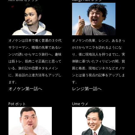
オノケンは日本で働く普通の３０代
オノケンの先輩、レンジ。あるきっ
サラリーマン。職場の先輩であるレ
かけからマニラを訪れるようにな
ンジの誘いからマニラ旅行へ。趣味
り、後に現地法人を持つまでに。実
は筋トレ、筋肉こそ正義だと思って
体験に基づいたフィリピンの闇、貧
いる。旅行記や恋愛ネタをメイン
困と格差、現地ビジネスなどオノケ
に、英会話の上達方法等もアップし
ンとは違う視点の記事をアップしま
ます。
す。
オノケン第一話へ
レンジ第一話へ
Pot ポット
Ume ウメ