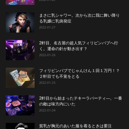
まさに乳シャワー。次から次に我に舞い降り
る乳嬢に乳病発症
2022-01-27
2軒目、名古屋の超人気フィリピンパブへ行
く。運命の針が動き出す？
2022-01-26
フィリピンパブでじゃんけん１回１万円！？
２軒目でも不覚をとる
2022-01-25
2軒目から始まったテキーラパーティ―。一番
の敵は味方内にいた
2022-01-24
貧乳が胸元のあいた服を着るときは要注