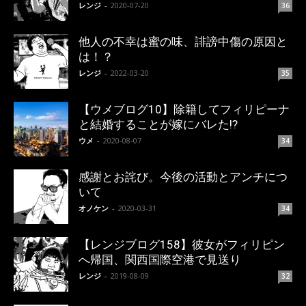
レンジ
-
2020-07-20
36
他人の不幸は蜜の味、誹謗中傷の原因と
は！？
レンジ
-
2022-03-20
35
【ウメブログ10】除籍してフィリピーナ
と結婚することが嫁にバレた!?
ウメ
-
2020-08-07
34
感謝とお詫び。今後の活動とアンチにつ
いて
オノケン
-
2020-03-31
34
【レンジブログ158】彼女がフィリピン
へ帰国、関西国際空港で見送り
レンジ
-
2019-08-09
32