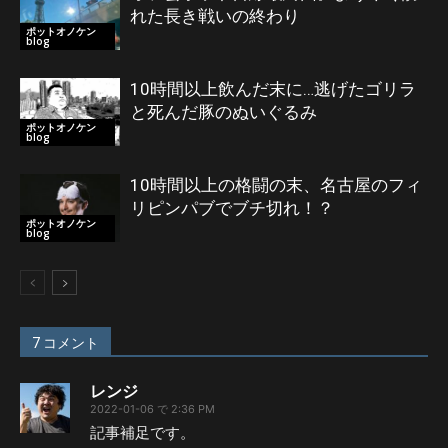
れた長き戦いの終わり
ポットオノケン
blog
10時間以上飲んだ末に…逃げたゴリラ
と死んだ豚のぬいぐるみ
ポットオノケン
blog
10時間以上の格闘の末、名古屋のフィ
リピンパブでブチ切れ！？
ポットオノケン
blog
7 コメント
レンジ
2022-01-06 で 2:36 PM
記事補足です。