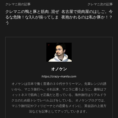
クレマニ前の記事
クレマニ次の記事
クレマニの鴨と豚と筋肉…混ぜ
名古屋で焼肉屋のはしご。今
るな危険！な3人が揃ってしま
夜抱かれるのは私か豚か！？
う
オノケン
https://crazy-manila.com
オノケンは日本で働く普通の３０代サラリーマン。先輩レンジの誘
いから、マニラ旅行へ。それ以来、マニラに通うように。趣味はフ
ィットネスで筋肉こそ正義だと思っている。海外旅行はリアルドラ
クエのため筋トレでレベル上げをしている。 オノケンブログでは、
マニラ旅行記やフィリピーナとの恋愛をメインに、英会話の上達方
法などを記事としてアップしていきます。