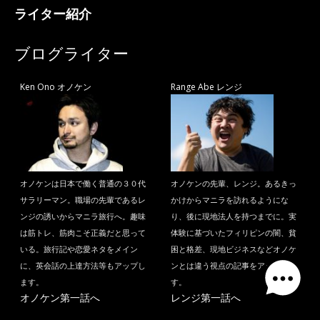
ライター紹介
ブログライター
Ken Ono オノケン
Range Abe レンジ
オノケンは日本で働く普通の３０代
オノケンの先輩、レンジ。あるきっ
サラリーマン。職場の先輩であるレ
かけからマニラを訪れるようにな
ンジの誘いからマニラ旅行へ。趣味
り、後に現地法人を持つまでに。実
は筋トレ、筋肉こそ正義だと思って
体験に基づいたフィリピンの闇、貧
いる。旅行記や恋愛ネタをメイン
困と格差、現地ビジネスなどオノケ
に、英会話の上達方法等もアップし
ンとは違う視点の記事をアップしま
ます。
す。
オノケン第一話へ
レンジ第一話へ