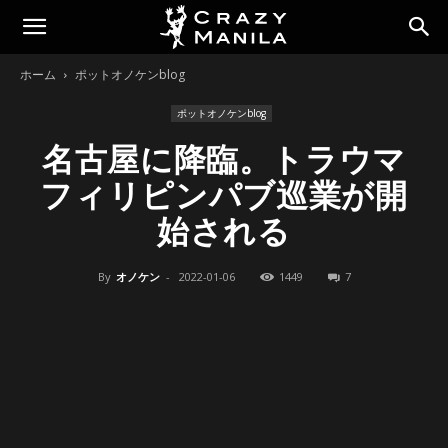
ホーム
ポットオノケンblog
ポットオノケンblog
名古屋に降臨。トラウマ
フィリピンパブ巡業が開
始される
By
オノケン
-
2022-01-06
1449
7