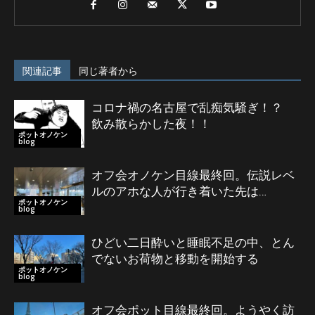
関連記事
同じ著者から
コロナ禍の名古屋で乱痴気騒ぎ！？
飲み散らかした夜！！
ポットオノケン
blog
オフ会オノケン目線最終回。伝説レベ
ルのアホな人が行き着いた先は…
ポットオノケン
blog
ひどい二日酔いと睡眠不足の中、とん
でないお荷物と移動を開始する
ポットオノケン
blog
オフ会ポット目線最終回。ようやく訪