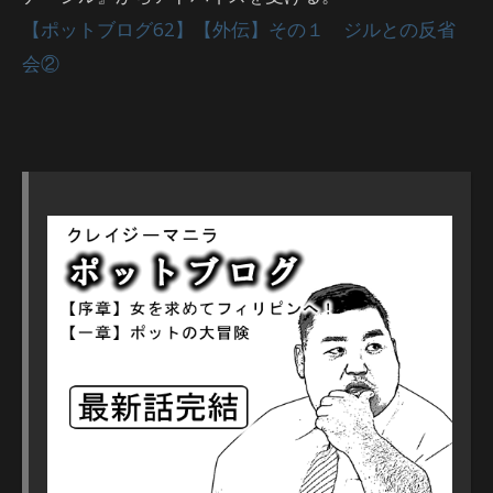
【ポットブログ62】【外伝】その１ ジルとの反省
会②