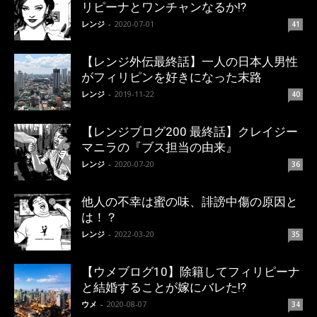
リピーナとワンチャンなるか!?
レンジ
-
2020-07-01
41
【レンジ外伝最終話】一人の日本人男性
がフィリピンを好きになった末路
レンジ
-
2019-11-22
40
【レンジブログ200 最終話】クレイジー
マニラの『ブス担当の由来』
レンジ
-
2020-07-20
36
他人の不幸は蜜の味、誹謗中傷の原因と
は！？
レンジ
-
2022-03-20
35
【ウメブログ10】除籍してフィリピーナ
と結婚することが嫁にバレた!?
ウメ
-
2020-08-07
34