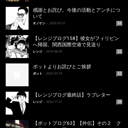
感謝とお詫び。今後の活動とアンチにつ
いて
オノケン
-
2020-03-31
34
【レンジブログ158】彼女がフィリピン
へ帰国、関西国際空港で見送り
レンジ
-
2019-08-09
32
ポットよりお詫びとご挨拶
ポット
-
2022-03-19
32
【レンジブログ最終話】ラブレター
レンジ
-
2022-11-21
29
【ポットブログ63】【外伝】その２ ク