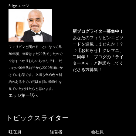
Edge エッジ
新ブログライター募集中！
あなたのフィリピンエピソ
ードを連載しませんか！？
フィリピンと関わることになって早
⇒
【お知らせ】クレマニ、
30年弱、当時はまだ20代でしたので
二周年！ ブログの「ライ
今はすっかりおじいちゃんです。だ
ターさん」と翻訳をしてく
いたい90年代前半から2000年頃にか
ださる方募集！
けてのお話です。立場も含め色々制
約のある中での元駐在員の珍道中を
見ていただけたらと思います。
エッジ第一話へ
トピックスライター
駐在員
経営者
会社員