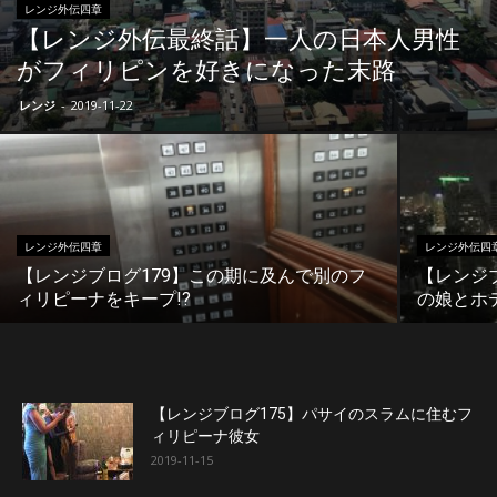
レンジ外伝四章
【レンジ外伝最終話】一人の日本人男性
がフィリピンを好きになった末路
レンジ
-
2019-11-22
レンジ外伝四章
レンジ外伝四
【レンジブログ179】この期に及んで別のフ
【レンジ
ィリピーナをキープ!?
の娘とホ
【レンジブログ175】パサイのスラムに住むフ
ィリピーナ彼女
2019-11-15