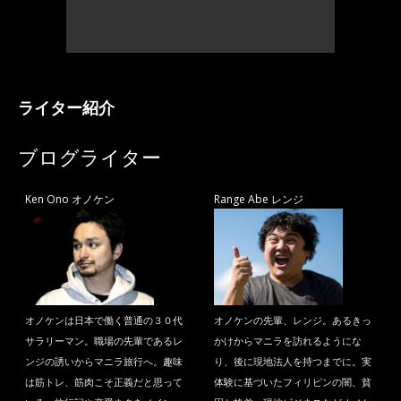
ライター紹介
ブログライター
Ken Ono オノケン
Range Abe レンジ
オノケンは日本で働く普通の３０代
オノケンの先輩、レンジ。あるきっ
サラリーマン。職場の先輩であるレ
かけからマニラを訪れるようにな
ンジの誘いからマニラ旅行へ。趣味
り、後に現地法人を持つまでに。実
は筋トレ、筋肉こそ正義だと思って
体験に基づいたフィリピンの闇、貧