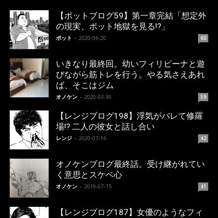
【ポットブログ59】第一章完結「想定外
の現実、ポット地獄を見る!?」
ポット
-
2020-06-20
60
いきなり最終回。幼いフィリピーナと遊
びながら筋トレを行う。やる気さえあれ
ば、そこはジム
オノケン
-
2020-03-30
59
【レンジブログ198】浮気がバレて修羅
場!? 二人の彼女と話し合い
レンジ
-
2020-07-16
42
オノケンブログ最終話。受け継がれてい
く意思とスケベ心
オノケン
-
2019-07-15
41
【レンジブログ187】女優のようなフィ