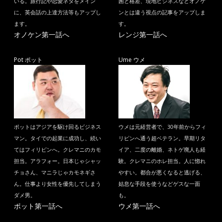
いる。旅行記や恋愛ネタをメイン
困と格差、現地ビジネスなどオノケ
に、英会話の上達方法等もアップし
ンとは違う視点の記事をアップしま
ます。
す。
オノケン第一話へ
レンジ第一話へ
Pot ポット
Ume ウメ
ポットはアジアを駆け回るビジネス
ウメは元経営者で、30年前からフィ
マン。タイでの起業に成功し、続い
リピンへ通う超ベテラン。早期リタ
てはフィリピンへ。クレマニのカモ
イア、二度の離婚、ネトゲ廃人も経
担当。アラフォー。日本じゃシャッ
験。クレマニのホレ担当。人に惚れ
チョさん、マニラじゃカモネギさ
やすい。都合が悪くなると逃げる、
ん。仕事より女性を優先してしまう
姑息な手段を使うなどゲスな一面
ダメ男。
も。
ポット第一話へ
ウメ第一話へ