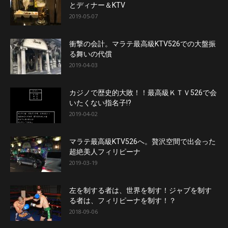
とディナー＆KTV
2019-05-07
衝撃の会計。マラテ最高級KTV526での大盤振
る舞いの代償
2019-04-03
カジノで歴史的大敗！！最高級ＫＴＶ526で会
いたくない指名子!?
2019-04-02
マラテ最高級KTV526へ。贅沢空間で出会った
超絶美人フィリピーナ
2019-03-19
左を制する者は、世界を制す！ジャブを制す
る者は、フィリピーナを制す！？
2018-09-06