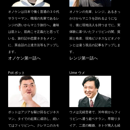
オノケンは日本で働く普通の３０代
オノケンの先輩、レンジ。あるきっ
サラリーマン。職場の先輩であるレ
かけからマニラを訪れるようにな
ンジの誘いからマニラ旅行へ。趣味
り、後に現地法人を持つまでに。実
は筋トレ、筋肉こそ正義だと思って
体験に基づいたフィリピンの闇、貧
いる。旅行記や恋愛ネタをメイン
困と格差、現地ビジネスなどオノケ
に、英会話の上達方法等もアップし
ンとは違う視点の記事をアップしま
ます。
す。
オノケン第一話へ
レンジ第一話へ
Pot ポット
Ume ウメ
ポットはアジアを駆け回るビジネス
ウメは元経営者で、30年前からフィ
マン。タイでの起業に成功し、続い
リピンへ通う超ベテラン。早期リタ
てはフィリピンへ。クレマニのカモ
イア、二度の離婚、ネトゲ廃人も経