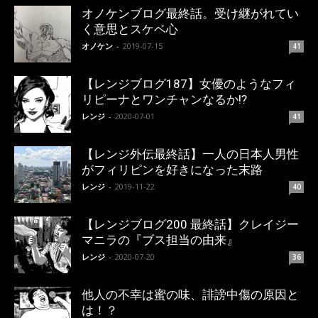
オノケンブログ最終話。受け継がれてい
く意思とスケベ心
オノケン
-
2019-07-15
41
【レンジブログ187】女優のようなフィ
リピーナとワンチャンなるか!?
レンジ
-
2020-07-01
41
【レンジ外伝最終話】一人の日本人男性
がフィリピンを好きになった末路
レンジ
-
2019-11-22
40
【レンジブログ200 最終話】クレイジー
マニラの『ブス担当の由来』
レンジ
-
2020-07-20
36
他人の不幸は蜜の味、誹謗中傷の原因と
は！？