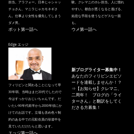
担当。アラフォー。日本じゃシャッ
験。クレマニのホレ担当。人に惚れ
チョさん、マニラじゃカモネギさ
やすい。都合が悪くなると逃げる、
ん。仕事より女性を優先してしまう
姑息な手段を使うなどゲスな一面
ダメ男。
も。
ポット第一話へ
ウメ第一話へ
Edge エッジ
新ブログライター募集中！
あなたのフィリピンエピソ
ードを連載しませんか！？
フィリピンと関わることになって早
⇒
【お知らせ】クレマニ、
30年弱、当時はまだ20代でしたので
二周年！ ブログの「ライ
今はすっかりおじいちゃんです。だ
ターさん」と翻訳をしてく
いたい90年代前半から2000年頃にか
ださる方募集！
けてのお話です。立場も含め色々制
約のある中での元駐在員の珍道中を
見ていただけたらと思います。
エッジ第一話へ