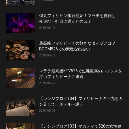
弾丸フィリピン旅行開始！マラテを徘徊し、
夜遊び一軒目に選んだのは？
2019-06-19
最高級フィリピーナの好きなタイプとは？
ROOM526での素敵な出会い
2019-05-27
マラテ最高級KTV526で生涯最高のルックスを
持つフィリピーナに遭遇
2019-05-24
【レンジブログ134】フィリピーナの巨乳をガ
ン見して、ホテルへ誘う
2019-05-08
【レンジブログ133】マカティで526の女性達