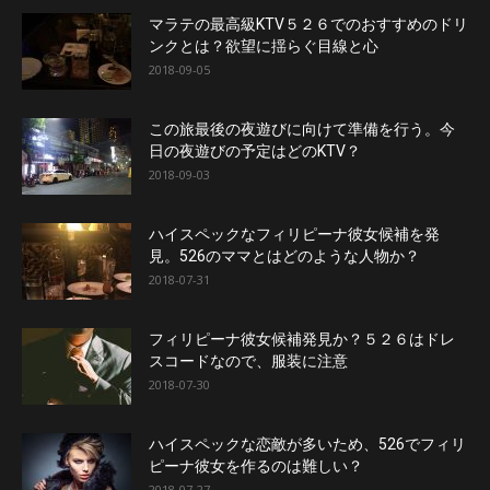
マラテの最高級KTV５２６でのおすすめのドリ
ンクとは？欲望に揺らぐ目線と心
2018-09-05
この旅最後の夜遊びに向けて準備を行う。今
日の夜遊びの予定はどのKTV？
2018-09-03
ハイスペックなフィリピーナ彼女候補を発
見。526のママとはどのような人物か？
2018-07-31
フィリピーナ彼女候補発見か？５２６はドレ
スコードなので、服装に注意
2018-07-30
ハイスペックな恋敵が多いため、526でフィリ
ピーナ彼女を作るのは難しい？
2018-07-27