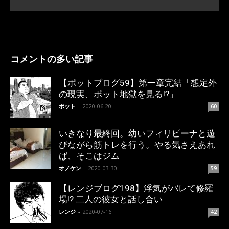
コメントの多い記事
【ポットブログ59】第一章完結「想定外
の現実、ポット地獄を見る!?」
ポット
-
2020-06-20
60
いきなり最終回。幼いフィリピーナと遊
びながら筋トレを行う。やる気さえあれ
ば、そこはジム
オノケン
-
2020-03-30
59
【レンジブログ198】浮気がバレて修羅
場!? 二人の彼女と話し合い
レンジ
-
2020-07-16
42