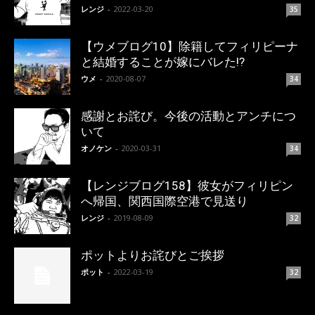
レンジ
-
2022-03-20
35
【ウメブログ10】除籍してフィリピーナ
と結婚することが嫁にバレた!?
ウメ
-
2020-08-07
34
感謝とお詫び。今後の活動とアンチにつ
いて
オノケン
-
2020-03-31
34
【レンジブログ158】彼女がフィリピン
へ帰国、関西国際空港で見送り
レンジ
-
2019-08-09
32
ポットよりお詫びとご挨拶
ポット
-
2022-03-19
32