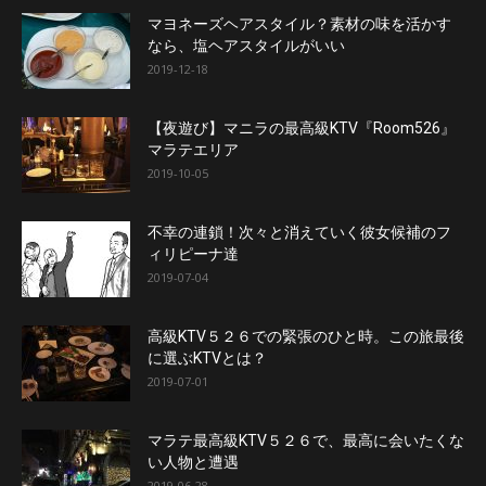
マヨネーズヘアスタイル？素材の味を活かす
なら、塩ヘアスタイルがいい
2019-12-18
【夜遊び】マニラの最高級KTV『Room526』
マラテエリア
2019-10-05
不幸の連鎖！次々と消えていく彼女候補のフ
ィリピーナ達
2019-07-04
高級KTV５２６での緊張のひと時。この旅最後
に選ぶKTVとは？
2019-07-01
マラテ最高級KTV５２６で、最高に会いたくな
い人物と遭遇
2019-06-28