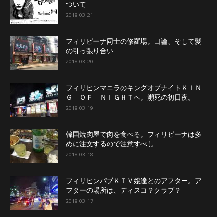
ついて
2018-03-21
フィリピーナ同士の修羅場。口論、そして髪
の引っ張り合い
2018-03-20
フィリピンマニラのキングオブナイトＫＩＮ
Ｇ ＯＦ ＮＩＧＨＴへ。瀕死の初日夜。
2018-03-19
韓国焼肉屋で肉を食べる。フィリピーナは多
めに注文するので注意すべし
2018-03-18
フィリピンパブＫＴＶ嬢達とのアフター。ア
フターの場所は、ディスコ？クラブ？
2018-03-17