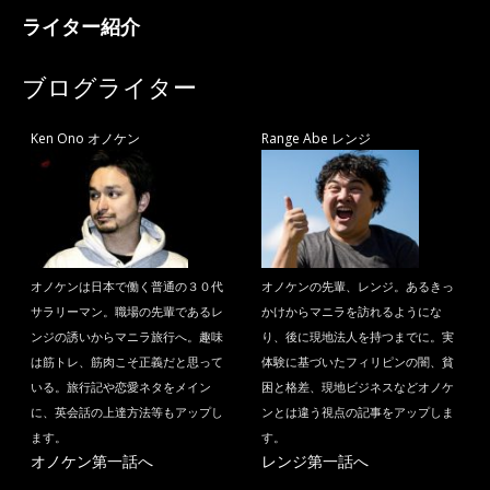
ライター紹介
ブログライター
Ken Ono オノケン
Range Abe レンジ
オノケンは日本で働く普通の３０代
オノケンの先輩、レンジ。あるきっ
サラリーマン。職場の先輩であるレ
かけからマニラを訪れるようにな
ンジの誘いからマニラ旅行へ。趣味
り、後に現地法人を持つまでに。実
は筋トレ、筋肉こそ正義だと思って
体験に基づいたフィリピンの闇、貧
いる。旅行記や恋愛ネタをメイン
困と格差、現地ビジネスなどオノケ
に、英会話の上達方法等もアップし
ンとは違う視点の記事をアップしま
ます。
す。
オノケン第一話へ
レンジ第一話へ