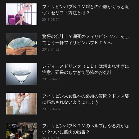
フィリピンパブＫＴＶ嬢との距離がぐっと近
づくセリフ・方法とは？
2018-05-01
驚愕の会計！？瀕死のフィリピンペソ。そし
てもう一軒フィリピンパブＫＴＶへ
2018-04-29
レディースドリンク（ＬＤ）は頼まれすぎに
注意。延長のしすぎで恐怖のお会計
2018-04-27
フィリピン人女性への必須の質問？ドレス姿
に惑わされないようにしよう
2018-04-26
フィリピンパブＫＴＶのヘルプはやる気がな
い？ついに筋肉の出番？
2018-04-25