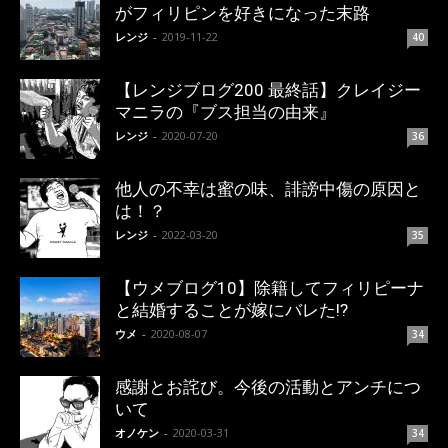
がフィリピンを好きになった末路
レンジ
-
2019-11-22
40
【レンジブログ200 最終話】クレイジー
マニラの『ブス担当の由来』
レンジ
-
2020-07-20
36
他人の不幸は蜜の味、誹謗中傷の原因と
は！？
レンジ
-
2022-03-20
35
【ウメブログ10】除籍してフィリピーナ
と結婚することが嫁にバレた!?
ウメ
-
2020-08-07
34
感謝とお詫び。今後の活動とアンチにつ
いて
オノケン
-
2020-03-31
34