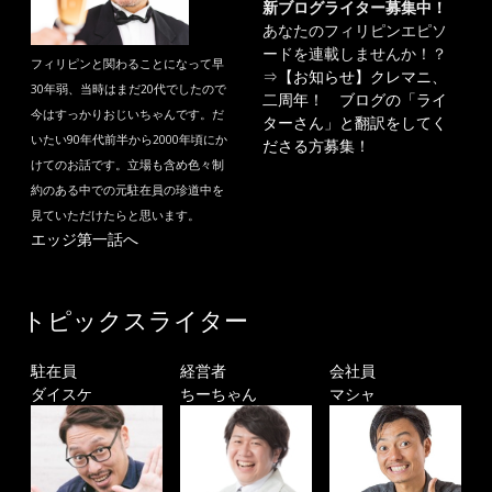
新ブログライター募集中！
あなたのフィリピンエピソ
ードを連載しませんか！？
フィリピンと関わることになって早
⇒
【お知らせ】クレマニ、
30年弱、当時はまだ20代でしたので
二周年！ ブログの「ライ
今はすっかりおじいちゃんです。だ
ターさん」と翻訳をしてく
いたい90年代前半から2000年頃にか
ださる方募集！
けてのお話です。立場も含め色々制
約のある中での元駐在員の珍道中を
見ていただけたらと思います。
エッジ第一話へ
トピックスライター
駐在員
経営者
会社員
ダイスケ
ちーちゃん
マシャ