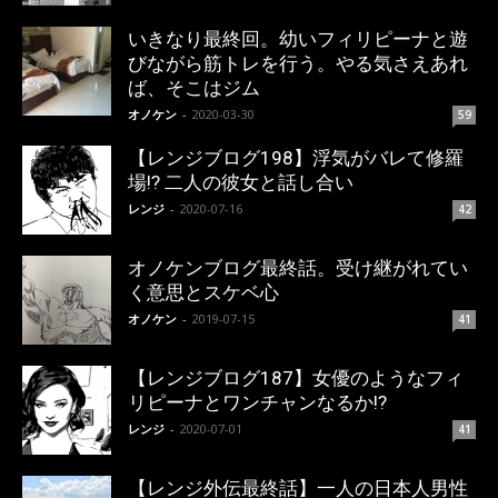
いきなり最終回。幼いフィリピーナと遊
びながら筋トレを行う。やる気さえあれ
ば、そこはジム
オノケン
-
2020-03-30
59
【レンジブログ198】浮気がバレて修羅
場!? 二人の彼女と話し合い
レンジ
-
2020-07-16
42
オノケンブログ最終話。受け継がれてい
く意思とスケベ心
オノケン
-
2019-07-15
41
【レンジブログ187】女優のようなフィ
リピーナとワンチャンなるか!?
レンジ
-
2020-07-01
41
【レンジ外伝最終話】一人の日本人男性