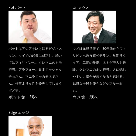
Pot ポット
Ume ウメ
ポットはアジアを駆け回るビジネス
ウメは元経営者で、30年前からフィ
マン。タイでの起業に成功し、続い
リピンへ通う超ベテラン。早期リタ
てはフィリピンへ。クレマニのカモ
イア、二度の離婚、ネトゲ廃人も経
担当。アラフォー。日本じゃシャッ
験。クレマニのホレ担当。人に惚れ
チョさん、マニラじゃカモネギさ
やすい。都合が悪くなると逃げる、
ん。仕事より女性を優先してしまう
姑息な手段を使うなどゲスな一面
ダメ男。
も。
ポット第一話へ
ウメ第一話へ
Edge エッジ