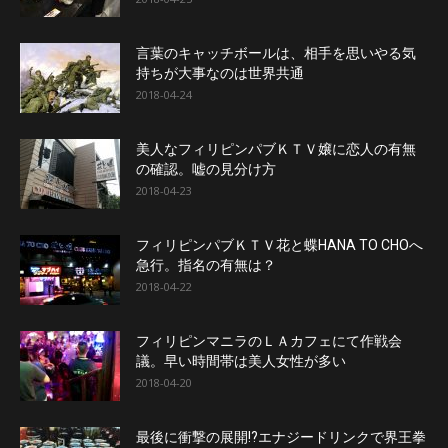
言葉のキャッチボールは、相手を思いやる気
持ちが大事なのは世界共通
2018-04-24
美人なフィリピンパブＫＴＶ嬢に恋人の有無
の確認。嘘の見分け方
2018-04-23
フィリピンパブＫＴＶ花と蝶HANA TO CHOへ
急行。指名の有無は？
2018-04-22
フィリピンマニラのＬＡカフェにて作戦会
議。早い時間帯は美人女性が多い
2018-04-20
最後に衝撃の展開!?エナジードリンクで界王拳