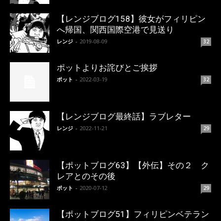
【レンジブログ158】彼女がフィリピン
へ帰国、関西国際空港で見送り
レンジ
-
2019-08-09
32
ポットよりお詫びとご挨拶
ポット
-
2022-03-19
32
【レンジブログ最終話】ラブレター
レンジ
-
2022-11-21
29
【ポットブログ63】【外伝】その２ ク
レアとのその後
ポット
-
2020-07-12
29
【ポットブログ51】フィリピンベテラン