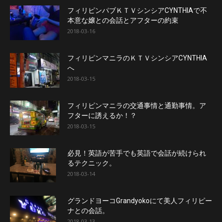
フィリピンパブＫＴＶシンシアCYNTHIAで不
本意な嬢との会話とアフターの約束
2018-03-16
フィリピンマニラのＫＴＶシンシアCYNTHIA
へ
2018-03-15
フィリピンマニラの交通事情と通勤事情。ア
フターに誘えるか！？
2018-03-15
必見！英語が苦手でも英語で会話が続けられ
るテクニック。
2018-03-14
グランドヨーコGrandyokoにて美人フィリピー
ナとの会話。
2018-03-13