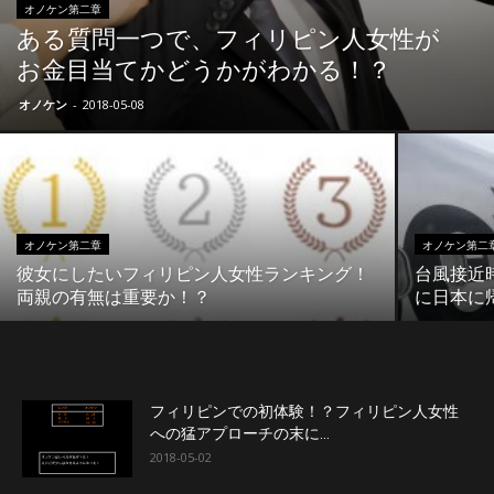
オノケン第二章
ある質問一つで、フィリピン人女性が
お金目当てかどうかがわかる！？
オノケン
-
2018-05-08
オノケン第二章
オノケン第二
彼女にしたいフィリピン人女性ランキング！
台風接近
両親の有無は重要か！？
に日本に
フィリピンでの初体験！？フィリピン人女性
への猛アプローチの末に…
2018-05-02