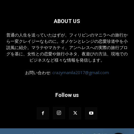
ABOUT US
普通の人生を送っていたはずが、フィリピンのマニラへの旅行か
ら一変クレイジーなものに。オノケンとレンジの恋愛珍道中を小
説風に紹介。マラテやマカティ、アンヘレスへの実際の旅行ブロ
グを基に、女性との恋愛や旅行小ネタ、夜遊びの方法、現地での
ビジネスなど様々な情報を発信します。
お問い合わせ:
crazymanila2017@gmail.com
Follow us