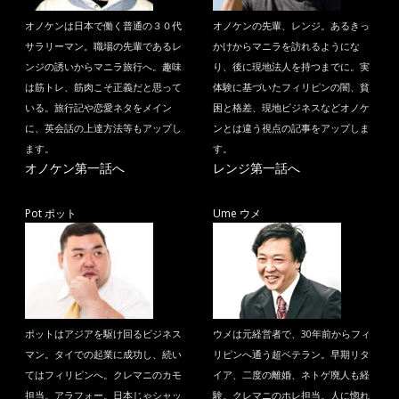
オノケンは日本で働く普通の３０代
オノケンの先輩、レンジ。あるきっ
サラリーマン。職場の先輩であるレ
かけからマニラを訪れるようにな
ンジの誘いからマニラ旅行へ。趣味
り、後に現地法人を持つまでに。実
は筋トレ、筋肉こそ正義だと思って
体験に基づいたフィリピンの闇、貧
いる。旅行記や恋愛ネタをメイン
困と格差、現地ビジネスなどオノケ
に、英会話の上達方法等もアップし
ンとは違う視点の記事をアップしま
ます。
す。
オノケン第一話へ
レンジ第一話へ
Pot ポット
Ume ウメ
ポットはアジアを駆け回るビジネス
ウメは元経営者で、30年前からフィ
マン。タイでの起業に成功し、続い
リピンへ通う超ベテラン。早期リタ
てはフィリピンへ。クレマニのカモ
イア、二度の離婚、ネトゲ廃人も経
担当。アラフォー。日本じゃシャッ
験。クレマニのホレ担当。人に惚れ