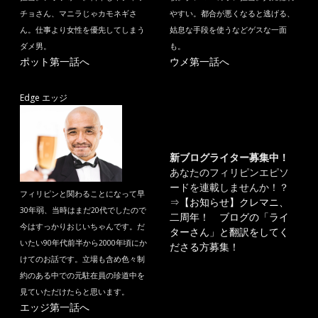
チョさん、マニラじゃカモネギさ
やすい。都合が悪くなると逃げる、
ん。仕事より女性を優先してしまう
姑息な手段を使うなどゲスな一面
ダメ男。
も。
ポット第一話へ
ウメ第一話へ
Edge エッジ
新ブログライター募集中！
あなたのフィリピンエピソ
ードを連載しませんか！？
フィリピンと関わることになって早
⇒
【お知らせ】クレマニ、
30年弱、当時はまだ20代でしたので
二周年！ ブログの「ライ
今はすっかりおじいちゃんです。だ
ターさん」と翻訳をしてく
いたい90年代前半から2000年頃にか
ださる方募集！
けてのお話です。立場も含め色々制
約のある中での元駐在員の珍道中を
見ていただけたらと思います。
エッジ第一話へ