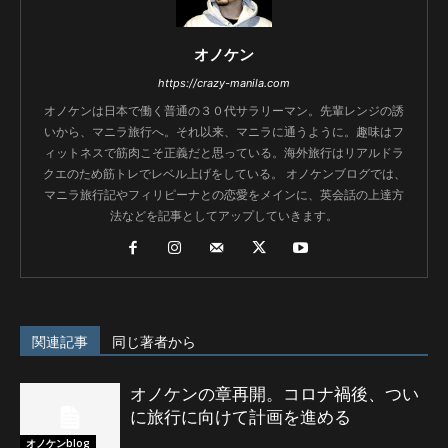
オノケン
https://crazy-manila.com
オノケンは日本で働く普通の３０代サラリーマン。先輩レンジの誘
いから、マニラ旅行へ。それ以来、マニラに通うように。趣味はフ
ィットネスで筋肉こそ正義だと思っている。海外旅行はリアルドラ
クエのため筋トレでレベル上げをしている。 オノケンブログでは、
マニラ旅行記やフィリピーナとの恋愛をメインに、英会話の上達方
法などを記事としてアップしていきます。
関連記事
同じ著者から
オノケンの章再開。コロナ禍後、つい
に旅行に向けて計画を進める
オノケンblog