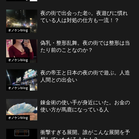
夜の街で出会った老○。夜遊びに慣れ
ている人は対処の仕方も一流！？
オノケンblog
偽乳・整形乱舞。夜の街では整形は当
たり前のことなのか？
オノケンblog
夜の帝王と日本の夜の街で遊ぶ。人造
人間との出会い
オノケンblog
錬金術の使い手が身近にいた。お金の
使い方が馬鹿になっている人
オノケンblog
衝撃すぎる展開。誰がこんな展開を予