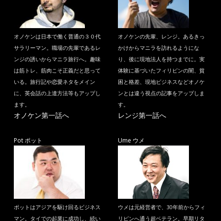
オノケンは日本で働く普通の３０代
オノケンの先輩、レンジ。あるきっ
サラリーマン。職場の先輩であるレ
かけからマニラを訪れるようにな
ンジの誘いからマニラ旅行へ。趣味
り、後に現地法人を持つまでに。実
は筋トレ、筋肉こそ正義だと思って
体験に基づいたフィリピンの闇、貧
いる。旅行記や恋愛ネタをメイン
困と格差、現地ビジネスなどオノケ
に、英会話の上達方法等もアップし
ンとは違う視点の記事をアップしま
ます。
す。
オノケン第一話へ
レンジ第一話へ
Pot ポット
Ume ウメ
ポットはアジアを駆け回るビジネス
ウメは元経営者で、30年前からフィ
マン。タイでの起業に成功し、続い
リピンへ通う超ベテラン。早期リタ