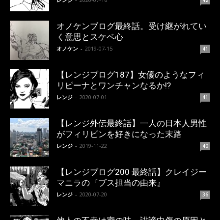
オノケンブログ最終話。受け継がれてい
く意思とスケベ心
オノケン
-
2019-07-15
41
【レンジブログ187】女優のようなフィ
リピーナとワンチャンなるか!?
レンジ
-
2020-07-01
41
【レンジ外伝最終話】一人の日本人男性
がフィリピンを好きになった末路
レンジ
-
2019-11-22
40
【レンジブログ200 最終話】クレイジー
マニラの『ブス担当の由来』
レンジ
-
2020-07-20
36