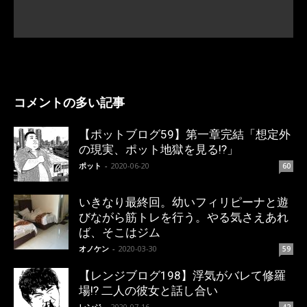
コメントの多い記事
【ポットブログ59】第一章完結「想定外
の現実、ポット地獄を見る!?」
ポット
-
2020-06-20
60
いきなり最終回。幼いフィリピーナと遊
びながら筋トレを行う。やる気さえあれ
ば、そこはジム
オノケン
-
2020-03-30
59
【レンジブログ198】浮気がバレて修羅
場!? 二人の彼女と話し合い
レンジ
-
2020-07-16
42