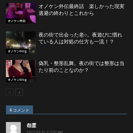
オノケン外伝最終話 楽しかった現実
逃避の終わりとこれから
オノケン外伝
夜の街で出会った老○。夜遊びに慣れ
ている人は対処の仕方も一流！？
オノケンblog
偽乳・整形乱舞。夜の街では整形は当
たり前のことなのか？
オノケンblog
4 コメント
怨霊
2021-03-12 で 7:07 AM