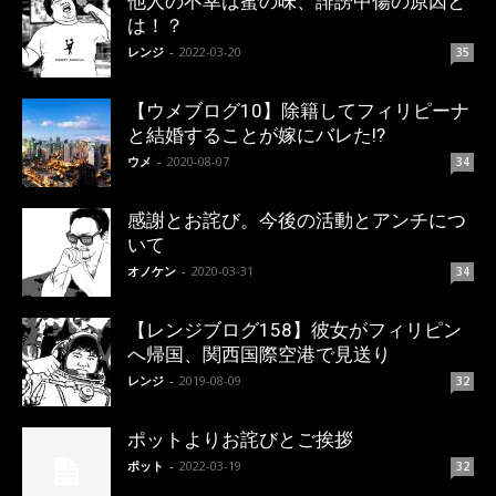
他人の不幸は蜜の味、誹謗中傷の原因と
は！？
レンジ
-
2022-03-20
35
【ウメブログ10】除籍してフィリピーナ
と結婚することが嫁にバレた!?
ウメ
-
2020-08-07
34
感謝とお詫び。今後の活動とアンチにつ
いて
オノケン
-
2020-03-31
34
【レンジブログ158】彼女がフィリピン
へ帰国、関西国際空港で見送り
レンジ
-
2019-08-09
32
ポットよりお詫びとご挨拶
ポット
-
2022-03-19
32