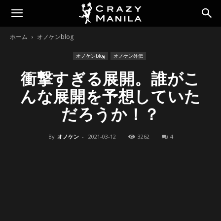
ホーム
オノケンblog
オノケンblog
オノケン外伝
衝撃すぎる展開。誰がこ
んな展開を予想していた
だろうか！？
By
オノケン
-
2021-03-12
3262
4