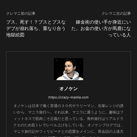
クレマニ前の記事
クレマニ次の記事
ブス、死す！？ブスとブスな
錬金術の使い手が身近にい
デブが崩れ落ち、重なり合う
た。お金の使い方が馬鹿にな
地獄絵図
っている人
オノケン
https://crazy-manila.com
オノケンは日本で働く普通の３０代サラリーマン。先輩レンジの誘
いから、マニラ旅行へ。それ以来、マニラに通うように。趣味はフ
ィットネスで筋肉こそ正義だと思っている。海外旅行はリアルドラ
クエのため筋トレでレベル上げをしている。 オノケンブログでは、
マニラ旅行記やフィリピーナとの恋愛をメインに、英会話の上達方