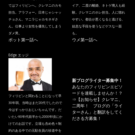
てはフィリピンへ。クレマニのカモ
イア、二度の離婚、ネトゲ廃人も経
担当。アラフォー。日本じゃシャッ
験。クレマニのホレ担当。人に惚れ
チョさん、マニラじゃカモネギさ
やすい。都合が悪くなると逃げる、
ん。仕事より女性を優先してしまう
姑息な手段を使うなどゲスな一面
ダメ男。
も。
ポット第一話へ
ウメ第一話へ
Edge エッジ
新ブログライター募集中！
あなたのフィリピンエピソ
ードを連載しませんか！？
フィリピンと関わることになって早
⇒
【お知らせ】クレマニ、
30年弱、当時はまだ20代でしたので
二周年！ ブログの「ライ
今はすっかりおじいちゃんです。だ
ターさん」と翻訳をしてく
いたい90年代前半から2000年頃にか
ださる方募集！
けてのお話です。立場も含め色々制
約のある中での元駐在員の珍道中を