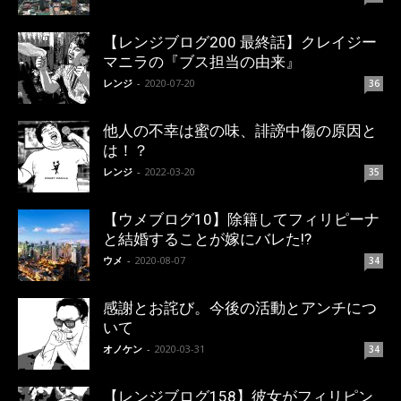
【レンジブログ200 最終話】クレイジー
マニラの『ブス担当の由来』
レンジ
-
2020-07-20
36
他人の不幸は蜜の味、誹謗中傷の原因と
は！？
レンジ
-
2022-03-20
35
【ウメブログ10】除籍してフィリピーナ
と結婚することが嫁にバレた!?
ウメ
-
2020-08-07
34
感謝とお詫び。今後の活動とアンチにつ
いて
オノケン
-
2020-03-31
34
【レンジブログ158】彼女がフィリピン