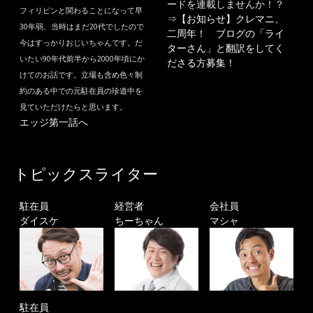
ードを連載しませんか！？
フィリピンと関わることになって早
⇒
【お知らせ】クレマニ、
30年弱、当時はまだ20代でしたので
二周年！ ブログの「ライ
今はすっかりおじいちゃんです。だ
ターさん」と翻訳をしてく
いたい90年代前半から2000年頃にか
ださる方募集！
けてのお話です。立場も含め色々制
約のある中での元駐在員の珍道中を
見ていただけたらと思います。
エッジ第一話へ
トピックスライター
駐在員
経営者
会社員
ダイスケ
ちーちゃん
マシャ
駐在員