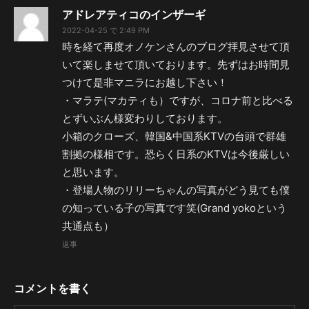
アドレアティコのインザーギ
2022-04-25 で 2:49 PM
時を経て再度オノケンさんのブログ拝見させて頂
いて楽しませて頂いております。先ずはお時間見
つけて是非マニラにお越し下さい！
・マラテ(マカティも）ですが、コロナ前と比べる
とずいぶん様変わりしております。
小箱のクローズ、韓国&中国系KTVの台頭で群雄
割拠の様相です。恐らく日系のKTVは今後厳しい
と思います。
・登場人物のリリーちゃんの写真がどう見ても僕
の知っている子の写真です笑(Grand yokoという
共通点も）
返事
コメントを書く