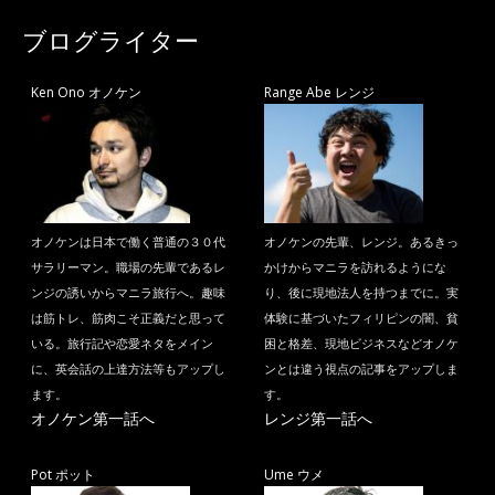
ブログライター
Ken Ono オノケン
Range Abe レンジ
オノケンは日本で働く普通の３０代
オノケンの先輩、レンジ。あるきっ
サラリーマン。職場の先輩であるレ
かけからマニラを訪れるようにな
ンジの誘いからマニラ旅行へ。趣味
り、後に現地法人を持つまでに。実
は筋トレ、筋肉こそ正義だと思って
体験に基づいたフィリピンの闇、貧
いる。旅行記や恋愛ネタをメイン
困と格差、現地ビジネスなどオノケ
に、英会話の上達方法等もアップし
ンとは違う視点の記事をアップしま
ます。
す。
オノケン第一話へ
レンジ第一話へ
Pot ポット
Ume ウメ