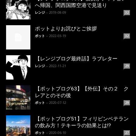
へ帰国、関西国際空港で見送り
レンジ
-
2019-08-09
32
ポットよりお詫びとご挨拶
ポット
-
2022-03-19
32
【レンジブログ最終話】ラブレター
レンジ
-
2022-11-21
29
【ポットブログ63】【外伝】その２ ク
レアとのその後
ポット
-
2020-07-12
29
【ポットブログ51】フィリピンベテラン
の飲み方！テキーラの効果とは!?
ポット
-
2020-06-10
27