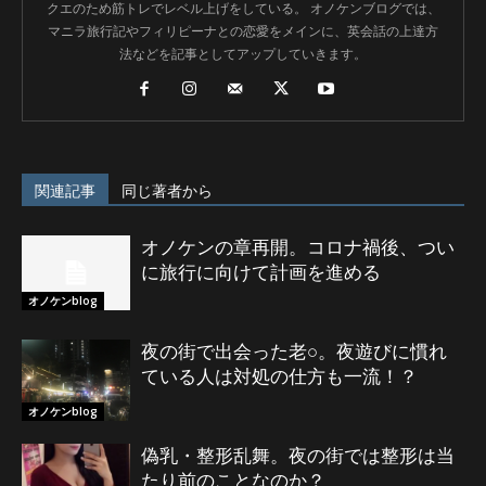
クエのため筋トレでレベル上げをしている。 オノケンブログでは、
マニラ旅行記やフィリピーナとの恋愛をメインに、英会話の上達方
法などを記事としてアップしていきます。
関連記事
同じ著者から
オノケンの章再開。コロナ禍後、つい
に旅行に向けて計画を進める
オノケンblog
夜の街で出会った老○。夜遊びに慣れ
ている人は対処の仕方も一流！？
オノケンblog
偽乳・整形乱舞。夜の街では整形は当
たり前のことなのか？