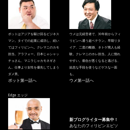
ポットはアジアを駆け回るビジネス
ウメは元経営者で、30年前からフィ
マン。タイでの起業に成功し、続い
リピンへ通う超ベテラン。早期リタ
てはフィリピンへ。クレマニのカモ
イア、二度の離婚、ネトゲ廃人も経
担当。アラフォー。日本じゃシャッ
験。クレマニのホレ担当。人に惚れ
チョさん、マニラじゃカモネギさ
やすい。都合が悪くなると逃げる、
ん。仕事より女性を優先してしまう
姑息な手段を使うなどゲスな一面
ダメ男。
も。
ポット第一話へ
ウメ第一話へ
Edge エッジ
新ブログライター募集中！
あなたのフィリピンエピソ