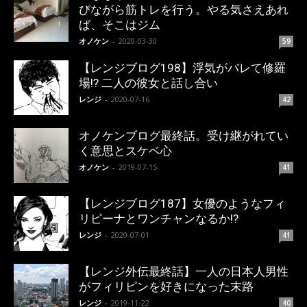
びながら筋トレを行う。やる気さえあれ
ば、そこはジム
オノケン
-
2020-03-30
59
【レンジブログ198】浮気がバレて修羅
場!? 二人の彼女と話し合い
レンジ
-
2020-07-16
42
オノケンブログ最終話。受け継がれてい
く意思とスケベ心
オノケン
-
2019-07-15
41
【レンジブログ187】女優のようなフィ
リピーナとワンチャンなるか!?
レンジ
-
2020-07-01
41
【レンジ外伝最終話】一人の日本人男性
がフィリピンを好きになった末路
レンジ
-
2019-11-22
40