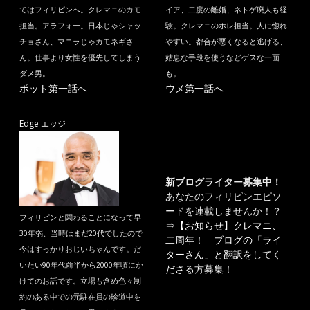
てはフィリピンへ。クレマニのカモ
イア、二度の離婚、ネトゲ廃人も経
担当。アラフォー。日本じゃシャッ
験。クレマニのホレ担当。人に惚れ
チョさん、マニラじゃカモネギさ
やすい。都合が悪くなると逃げる、
ん。仕事より女性を優先してしまう
姑息な手段を使うなどゲスな一面
ダメ男。
も。
ポット第一話へ
ウメ第一話へ
Edge エッジ
新ブログライター募集中！
あなたのフィリピンエピソ
ードを連載しませんか！？
フィリピンと関わることになって早
⇒
【お知らせ】クレマニ、
30年弱、当時はまだ20代でしたので
二周年！ ブログの「ライ
今はすっかりおじいちゃんです。だ
ターさん」と翻訳をしてく
いたい90年代前半から2000年頃にか
ださる方募集！
けてのお話です。立場も含め色々制
約のある中での元駐在員の珍道中を