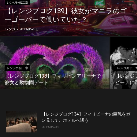
レンジ外伝二章
【レンジブログ139】彼女がマニラのゴ
ーゴーバーで働いていた？
レンジ
-
2019-05-13
レンジ外伝二章
レンジ外伝二
【レンジブログ138】フィリピンアリーナで
【レンジ
彼女と動物園デート
ピーナに
【レンジブログ134】フィリピーナの巨乳をガ
ン見して、ホテルへ誘う
2019-05-08