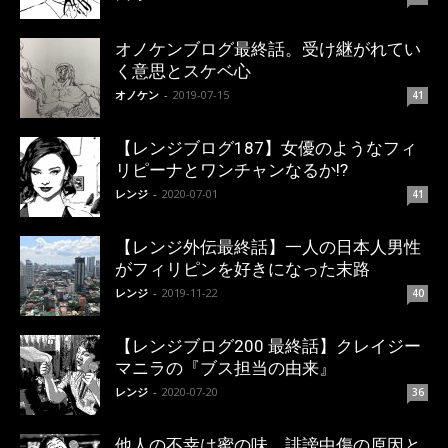
オノケンブログ最終話。受け継がれてい
く意思とスケベ心
オノケン
-
2019-07-15
41
【レンジブログ187】女優のようなフィ
リピーナとワンチャンなるか!?
レンジ
-
2020-07-01
41
【レンジ外伝最終話】一人の日本人男性
がフィリピンを好きになった末路
レンジ
-
2019-11-22
40
【レンジブログ200 最終話】クレイジー
マニラの『ブス担当の由来』
レンジ
-
2020-07-20
36
他人の不幸は蜜の味、誹謗中傷の原因と