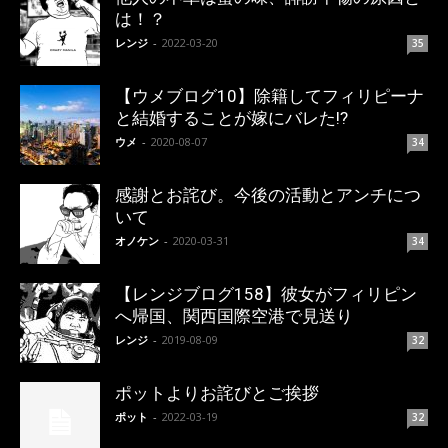
は！？
レンジ
-
2022-03-20
35
【ウメブログ10】除籍してフィリピーナ
と結婚することが嫁にバレた!?
ウメ
-
2020-08-07
34
感謝とお詫び。今後の活動とアンチにつ
いて
オノケン
-
2020-03-31
34
【レンジブログ158】彼女がフィリピン
へ帰国、関西国際空港で見送り
レンジ
-
2019-08-09
32
ポットよりお詫びとご挨拶
ポット
-
2022-03-19
32