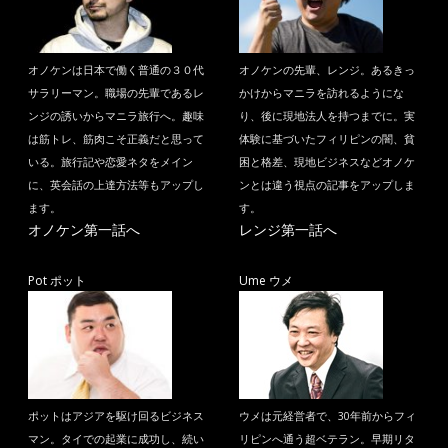
オノケンは日本で働く普通の３０代
オノケンの先輩、レンジ。あるきっ
サラリーマン。職場の先輩であるレ
かけからマニラを訪れるようにな
ンジの誘いからマニラ旅行へ。趣味
り、後に現地法人を持つまでに。実
は筋トレ、筋肉こそ正義だと思って
体験に基づいたフィリピンの闇、貧
いる。旅行記や恋愛ネタをメイン
困と格差、現地ビジネスなどオノケ
に、英会話の上達方法等もアップし
ンとは違う視点の記事をアップしま
ます。
す。
オノケン第一話へ
レンジ第一話へ
Pot ポット
Ume ウメ
ポットはアジアを駆け回るビジネス
ウメは元経営者で、30年前からフィ
マン。タイでの起業に成功し、続い
リピンへ通う超ベテラン。早期リタ