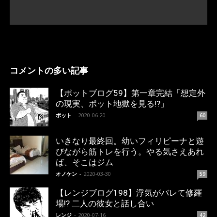
コメントの多い記事
【ポットブログ59】第一章完結「想定外
の現実、ポット地獄を見る!?」
ポット
-
2020-06-20
60
いきなり最終回。幼いフィリピーナと遊
びながら筋トレを行う。やる気さえあれ
ば、そこはジム
オノケン
-
2020-03-30
59
【レンジブログ198】浮気がバレて修羅
場!? 二人の彼女と話し合い
レンジ
-
2020-07-16
42