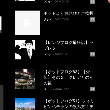
レンジ
-
2019-08-09
32
ポットよりお詫びとご挨拶
ポット
-
2022-03-19
32
【レンジブログ最終話】ラ
ブレター
レンジ
-
2022-11-21
29
【ポットブログ63】【外
伝】その２ クレアとのそ
の後
ポット
-
2020-07-12
29
【ポットブログ51】フィリ
ピンベテランの飲み方！テ