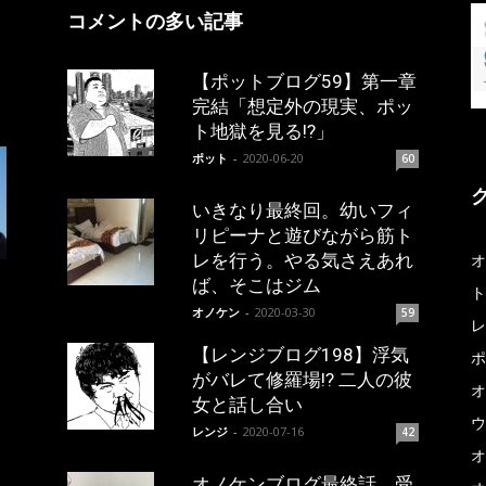
コメントの多い記事
【ポットブログ59】第一章
完結「想定外の現実、ポッ
ト地獄を見る!?」
ポット
-
2020-06-20
60
いきなり最終回。幼いフィ
リピーナと遊びながら筋ト
レを行う。やる気さえあれ
オ
ば、そこはジム
ト
オノケン
-
2020-03-30
59
レ
【レンジブログ198】浮気
ポ
がバレて修羅場!? 二人の彼
オ
女と話し合い
ウ
レンジ
-
2020-07-16
42
オ
オノケンブログ最終話。受