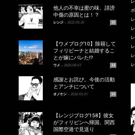
レ
他人の不幸は蜜の味、誹謗
ポ
中傷の原因とは！？
レ
レンジ
-
2022-03-20
35
レ
レ
【ウメブログ10】除籍して
レ
フィリピーナと結婚するこ
レ
とが嫁にバレた!?
レ
ウメ
-
2020-08-07
34
感謝とお詫び。今後の活動
とアンチについて
オノケン
-
2020-03-31
34
【レンジブログ158】彼女
がフィリピンへ帰国、関西
国際空港で見送り