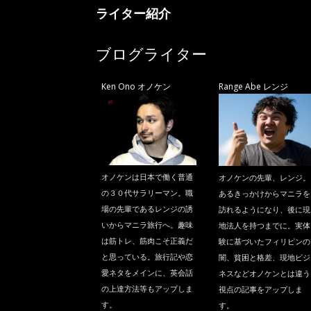
ライター紹介
ブログライター
Ken Ono オノケン
Range Abe レンジ
オノケンは日本で働く普通
オノケンの先輩、レンジ。
の３０代サラリーマン。職
あるきっかけからマニラを
場の先輩であるレンジの誘
訪れるようになり、後に現
いからマニラ旅行へ。趣味
地法人を持つまでに。実体
は筋トレ、筋肉こそ正義だ
験に基づいたフィリピンの
と思っている。旅行記や恋
闇、貧困と格差、現地ビジ
愛ネタをメインに、英会話
ネスなどオノケンとは違う
の上達方法等もアップしま
視点の記事をアップしま
す。
す。