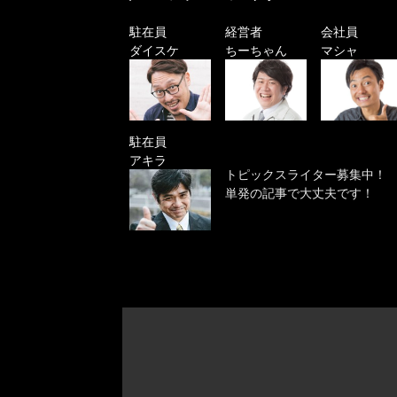
駐在員
経営者
会社員
ダイスケ
ちーちゃん
マシャ
駐在員
アキラ
トピックスライター募集中！
単発の記事で大丈夫です！