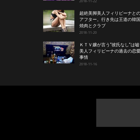
2018-11-22
超絶美脚美人フィリピーナと
アフター。行き先は王道の韓
焼肉とクラブ
2018-11-20
ＫＴＶ嬢が言う“彼氏なし”は嘘
美人フィリピーナの過去の恋
事情
2018-11-16