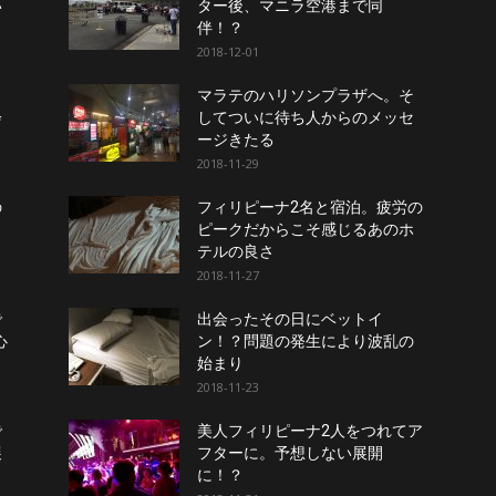
い
ター後、マニラ空港まで同
伴！？
2018-12-01
ら
マラテのハリソンプラザへ。そ
会
してついに待ち人からのメッセ
ージきたる
2018-11-29
の
フィリピーナ2名と宿泊。疲労の
ピークだからこそ感じるあのホ
テルの良さ
2018-11-27
で
出会ったその日にベットイ
心
ン！？問題の発生により波乱の
始まり
2018-11-23
で
美人フィリピーナ2人をつれてア
展
フターに。予想しない展開
に！？