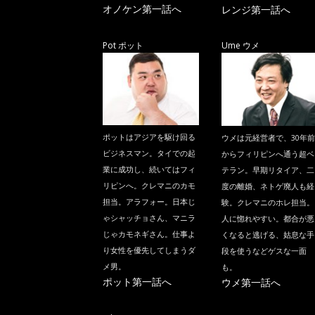
オノケン第一話へ
レンジ第一話へ
Pot ポット
Ume ウメ
ポットはアジアを駆け回る
ウメは元経営者で、30年前
ビジネスマン。タイでの起
からフィリピンへ通う超ベ
業に成功し、続いてはフィ
テラン。早期リタイア、二
リピンへ。クレマニのカモ
度の離婚、ネトゲ廃人も経
担当。アラフォー。日本じ
験。クレマニのホレ担当。
ゃシャッチョさん、マニラ
人に惚れやすい。都合が悪
じゃカモネギさん。仕事よ
くなると逃げる、姑息な手
り女性を優先してしまうダ
段を使うなどゲスな一面
メ男。
も。
ポット第一話へ
ウメ第一話へ