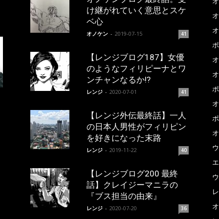
オ
け継がれていく意思とスケ
オ
ベ心
オ
オノケン
-
2019-07-15
41
ポ
【レンジブログ187】女優
オ
のようなフィリピーナとワ
オ
ンチャンなるか!?
ポ
レンジ
-
2020-07-01
41
オ
【レンジ外伝最終話】一人
ポ
の日本人男性がフィリピン
オ
を好きになった末路
ウ
レンジ
-
2019-11-22
40
エ
【レンジブログ200 最終
ウ
話】クレイジーマニラの
レ
『ブス担当の由来』
オ
レンジ
-
2020-07-20
36