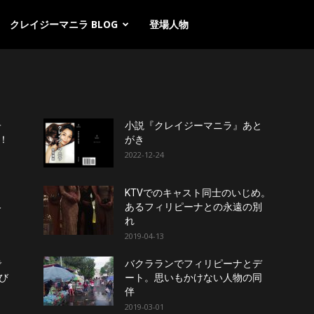
クレイジーマニラ BLOG
登場人物
子
小説『クレイジーマニラ』あと
定！
がき
2022-12-24
ィ
KTVでのキャスト同士のいじめ。
絡
あるフィリピーナとの永遠の別
れ
2019-04-13
で
バクラランでフィリピーナとデ
び
ート。思いもかけない人物の同
伴
2019-03-01