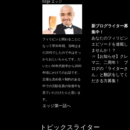
Edge エッジ
新ブログライター募
集中！
あなたのフィリピン
フィリピンと関わることに
エピソードを連載し
なって早30年弱、当時はま
ませんか！？
だ20代でしたので今はすっ
⇒
【お知らせ】クレ
かりおじいちゃんです。だ
マニ、二周年！ ブ
いたい90年代前半から2000
ログの「ライターさ
年頃にかけてのお話です。
ん」と翻訳をしてく
立場も含め色々制約のある
ださる方募集！
中での元駐在員の珍道中を
見ていただけたらと思いま
す。
エッジ第一話へ
トピックスライター