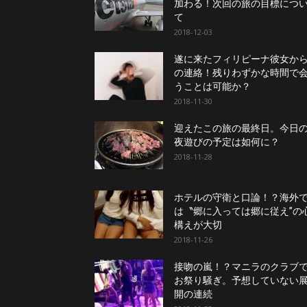
加わる！次回の旅の目標につ
て
2018-12-03
遂に来たフィリピーナ彼女か
の連絡！残りわずかな時間で
うことは可能か？
2018-11-30
迎えたこの旅の最終日。今日
夜遊びの予定は如何に？
2018-11-28
ホテルの守衛と口論！？海外
は〝郷に入っては郷に従え”の
構えが大切
2018-11-26
接吻の嵐！？マニラのクラブ
お祭り騒ぎ。予想していない
開の連続