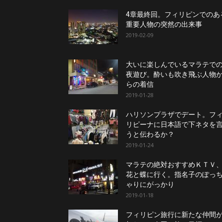
ニ
4章最終回。フィリピンでのあ
重要人物の突然の出来事
2019-02-09
ラ
大いに楽しんでいるマラテで
夜遊び。酔いも吹き飛ぶ人物
らの着信
2019-01-28
ハリソンプラザでデート。フ
リピーナに日本語で下ネタを
うと伝わるか？
2019-01-24
マラテの絶対おすすめＫＴＶ
花と蝶に行く。指名子のぽっ
ゃりにがっかり
2019-01-18
フィリピン旅行に新たな仲間