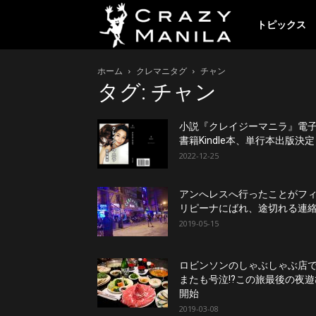
ク
トピックス
ホーム
クレマニタグ
チャン
レ
タグ: チャン
イ
小説『クレイジーマニラ』電
書籍Kindle本、単行本出版決
2022-12-25
ジ
アンへレスへ行ったことがフ
リピーナにばれ、途切れる連
ー
2019-05-15
ロビンソンのしゃぶしゃぶ店
マ
またも号泣!?この旅最後の夜遊
開始
2019-03-08