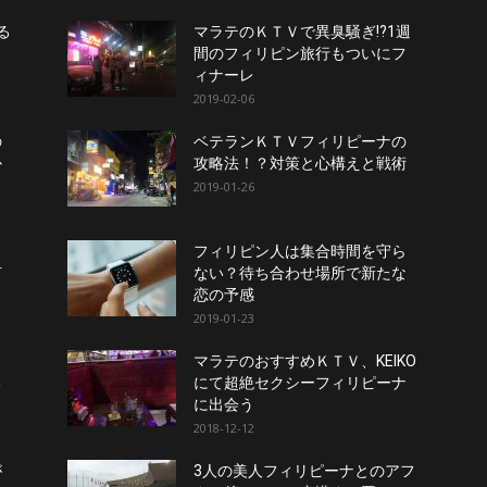
る
マラテのＫＴＶで異臭騒ぎ!?1週
間のフィリピン旅行もついにフ
ィナーレ
2019-02-06
の
ベテランＫＴＶフィリピーナの
か
攻略法！？対策と心構えと戦術
2019-01-26
ィ
フィリピン人は集合時間を守ら
言
ない？待ち合わせ場所で新たな
恋の予感
2019-01-23
、
マラテのおすすめＫＴＶ、KEIKO
ち
にて超絶セクシーフィリピーナ
に出会う
2018-12-12
が
3人の美人フィリピーナとのアフ