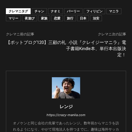
クレマニタグ
チャン
ナオミ
パーリー
フィリピン
マニラ
マリー
夜遊び
家族
恋愛
旅行
日本
治安
クレマニ前の記事
クレマニ次の記事
【ポットブログ120】三顧の礼
小説『クレイジーマニラ』電
子書籍Kindle本、単行本出版決
定！
レンジ
https://crazy-manila.com
オノケンと同じ会社の先輩であったレンジ。数年前からマニラを訪
れるようになり、やがて現地法人を持つまでに。趣味は海外サッカ