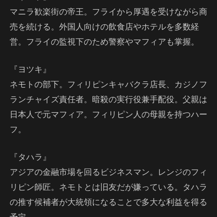
マニラ歓楽街の帝王。フライから厚遇を受けながら商
売を続ける。外国人向けの飲食店やホテルを多数経
営。フライの監視下のため警察やマフィアも掌握。
『ヨツキ』
ネモトの部下。フィリピンキャバクラ店長、カジノフ
ランチャイズ責任者。暗殺の実行役兼手配役。父親は
日本人で元マフィア。フィリピン人の母親を持つハー
フ。
『タハラ』
アジアの金融市場を回るビジネスマン。レンジのフィ
リピン師匠。ネモトとは旧友だが嫌っている。タハラ
の推す候補者が大統領になることで多大な利益を得る
予定。