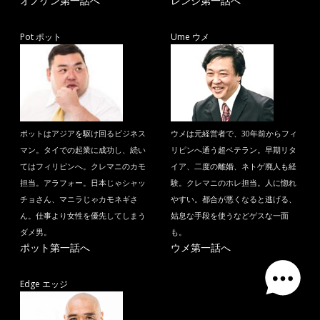
オノケン第一話へ
レンジ第一話へ
Pot ポット
Ume ウメ
ポットはアジアを駆け回るビジネス
ウメは元経営者で、30年前からフィ
マン。タイでの起業に成功し、続い
リピンへ通う超ベテラン。早期リタ
てはフィリピンへ。クレマニのカモ
イア、二度の離婚、ネトゲ廃人も経
担当。アラフォー。日本じゃシャッ
験。クレマニのホレ担当。人に惚れ
チョさん、マニラじゃカモネギさ
やすい。都合が悪くなると逃げる、
ん。仕事より女性を優先してしまう
姑息な手段を使うなどゲスな一面
ダメ男。
も。
ポット第一話へ
ウメ第一話へ
Edge エッジ