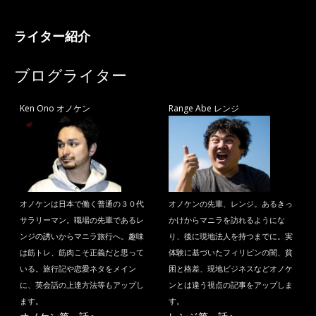
ライター紹介
ブログライター
Ken Ono オノケン
Range Abe レンジ
オノケンは日本で働く普通の３０代
オノケンの先輩、レンジ。あるきっ
サラリーマン。職場の先輩であるレ
かけからマニラを訪れるようにな
ンジの誘いからマニラ旅行へ。趣味
り、後に現地法人を持つまでに。実
は筋トレ、筋肉こそ正義だと思って
体験に基づいたフィリピンの闇、貧
いる。旅行記や恋愛ネタをメイン
困と格差、現地ビジネスなどオノケ
に、英会話の上達方法等もアップし
ンとは違う視点の記事をアップしま
ます。
す。