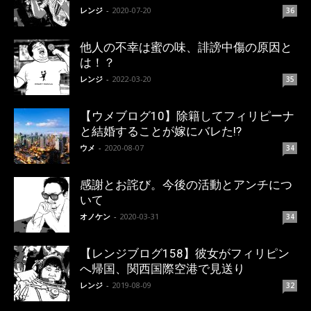
レンジ
-
2020-07-20
36
他人の不幸は蜜の味、誹謗中傷の原因と
は！？
レンジ
-
2022-03-20
35
【ウメブログ10】除籍してフィリピーナ
と結婚することが嫁にバレた!?
ウメ
-
2020-08-07
34
感謝とお詫び。今後の活動とアンチにつ
いて
オノケン
-
2020-03-31
34
【レンジブログ158】彼女がフィリピン
へ帰国、関西国際空港で見送り
レンジ
-
2019-08-09
32