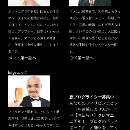
ポットはアジアを駆け回るビジネス
ウメは元経営者で、30年前からフィ
マン。タイでの起業に成功し、続い
リピンへ通う超ベテラン。早期リタ
てはフィリピンへ。クレマニのカモ
イア、二度の離婚、ネトゲ廃人も経
担当。アラフォー。日本じゃシャッ
験。クレマニのホレ担当。人に惚れ
チョさん、マニラじゃカモネギさ
やすい。都合が悪くなると逃げる、
ん。仕事より女性を優先してしまう
姑息な手段を使うなどゲスな一面
ダメ男。
も。
ポット第一話へ
ウメ第一話へ
Edge エッジ
新ブログライター募集中！
あなたのフィリピンエピソ
ードを連載しませんか！？
フィリピンと関わることになって早
⇒
【お知らせ】クレマニ、
30年弱、当時はまだ20代でしたので
二周年！ ブログの「ライ
今はすっかりおじいちゃんです。だ
ターさん」と翻訳をしてく