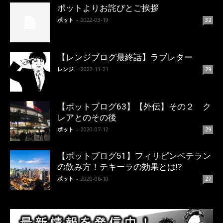
ポットよりお詫びとご挨拶
ポット
-
2022-03-19
32
【レンジブログ最終話】ラブレター
レンジ
-
2022-11-21
29
【ポットブログ63】【外伝】その２ ク
レアとのその後
ポット
-
2020-07-12
29
【ポットブログ51】フィリピンベテラン
の飲み方！テキーラの効果とは!?
ポット
-
2020-06-10
27