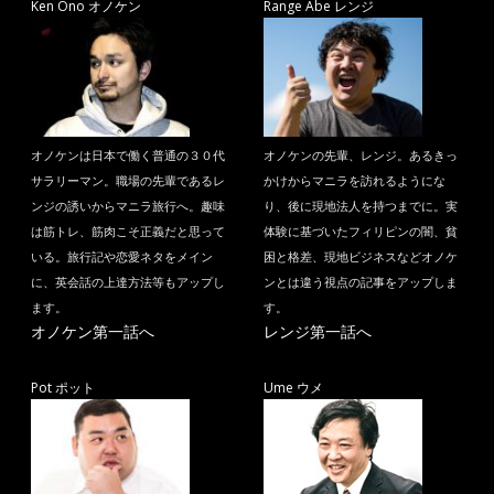
Ken Ono オノケン
Range Abe レンジ
オノケンは日本で働く普通の３０代
オノケンの先輩、レンジ。あるきっ
サラリーマン。職場の先輩であるレ
かけからマニラを訪れるようにな
ンジの誘いからマニラ旅行へ。趣味
り、後に現地法人を持つまでに。実
は筋トレ、筋肉こそ正義だと思って
体験に基づいたフィリピンの闇、貧
いる。旅行記や恋愛ネタをメイン
困と格差、現地ビジネスなどオノケ
に、英会話の上達方法等もアップし
ンとは違う視点の記事をアップしま
ます。
す。
オノケン第一話へ
レンジ第一話へ
Pot ポット
Ume ウメ