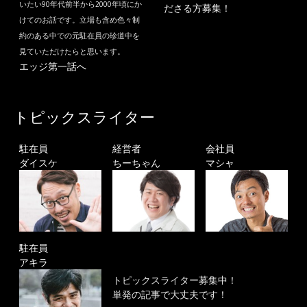
いたい90年代前半から2000年頃にか
ださる方募集！
けてのお話です。立場も含め色々制
約のある中での元駐在員の珍道中を
見ていただけたらと思います。
エッジ第一話へ
トピックスライター
駐在員
経営者
会社員
ダイスケ
ちーちゃん
マシャ
駐在員
アキラ
トピックスライター募集中！
単発の記事で大丈夫です！