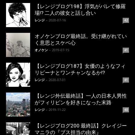
【レンジブログ198】浮気がバレて修羅
場!? 二人の彼女と話し合い
レンジ
-
2020-07-16
42
オノケンブログ最終話。受け継がれてい
く意思とスケベ心
オノケン
-
2019-07-15
41
【レンジブログ187】女優のようなフィ
リピーナとワンチャンなるか!?
レンジ
-
2020-07-01
41
【レンジ外伝最終話】一人の日本人男性
がフィリピンを好きになった末路
レンジ
-
2019-11-22
40
【レンジブログ200 最終話】クレイジー
マニラの『ブス担当の由来』