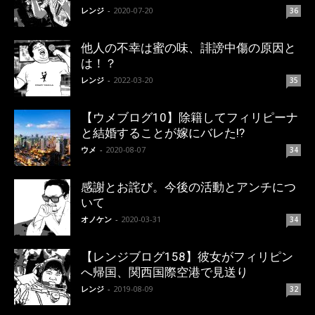
レンジ
-
2020-07-20
36
他人の不幸は蜜の味、誹謗中傷の原因と
は！？
レンジ
-
2022-03-20
35
【ウメブログ10】除籍してフィリピーナ
と結婚することが嫁にバレた!?
ウメ
-
2020-08-07
34
感謝とお詫び。今後の活動とアンチにつ
いて
オノケン
-
2020-03-31
34
【レンジブログ158】彼女がフィリピン
へ帰国、関西国際空港で見送り
レンジ
-
2019-08-09
32