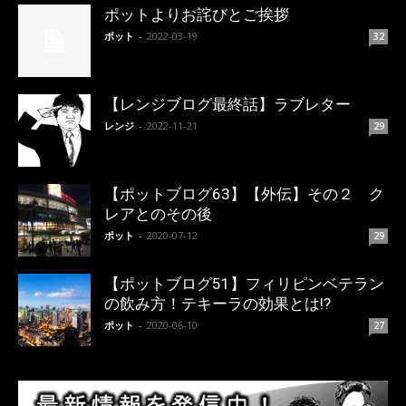
ポットよりお詫びとご挨拶
ポット
-
2022-03-19
32
【レンジブログ最終話】ラブレター
レンジ
-
2022-11-21
29
【ポットブログ63】【外伝】その２ ク
レアとのその後
ポット
-
2020-07-12
29
【ポットブログ51】フィリピンベテラン
の飲み方！テキーラの効果とは!?
ポット
-
2020-06-10
27