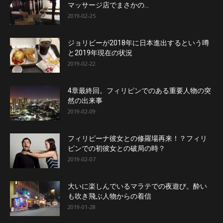
マッサージ店でまさかの…
2019-02-25
ジョリビーが2018年に日本進出するという噂
と2019年現在の状況
2019-02-22
4章最終回。フィリピンでのある重要人物の突
然の出来事
2019-02-09
フィリピーナ彼女との修羅場再来！？フィリ
ピンでの初彼女との破局の時？
2019-02-07
大いに楽しんでいるマラテでの夜遊び。酔い
も吹き飛ぶ人物からの着信
2019-01-28