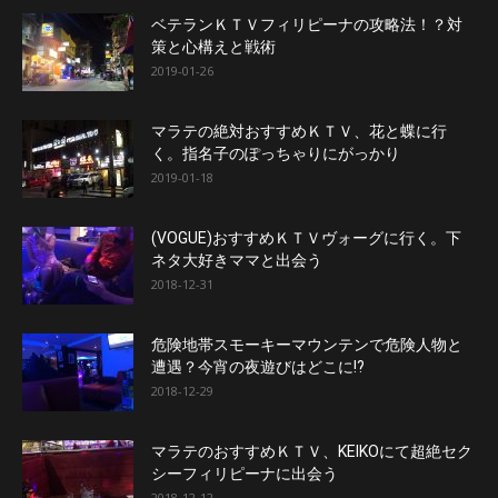
ベテランＫＴＶフィリピーナの攻略法！？対
策と心構えと戦術
2019-01-26
マラテの絶対おすすめＫＴＶ、花と蝶に行
く。指名子のぽっちゃりにがっかり
2019-01-18
(VOGUE)おすすめＫＴＶヴォーグに行く。下
ネタ大好きママと出会う
2018-12-31
危険地帯スモーキーマウンテンで危険人物と
遭遇？今宵の夜遊びはどこに!?
2018-12-29
マラテのおすすめＫＴＶ、KEIKOにて超絶セク
シーフィリピーナに出会う
2018-12-12