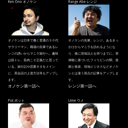
Ken Ono オノケン
Range Abe レンジ
オノケンは日本で働く普通の３０代
オノケンの先輩、レンジ。あるきっ
サラリーマン。職場の先輩であるレ
かけからマニラを訪れるようにな
ンジの誘いからマニラ旅行へ。趣味
り、後に現地法人を持つまでに。実
は筋トレ、筋肉こそ正義だと思って
体験に基づいたフィリピンの闇、貧
いる。旅行記や恋愛ネタをメイン
困と格差、現地ビジネスなどオノケ
に、英会話の上達方法等もアップし
ンとは違う視点の記事をアップしま
ます。
す。
オノケン第一話へ
レンジ第一話へ
Pot ポット
Ume ウメ