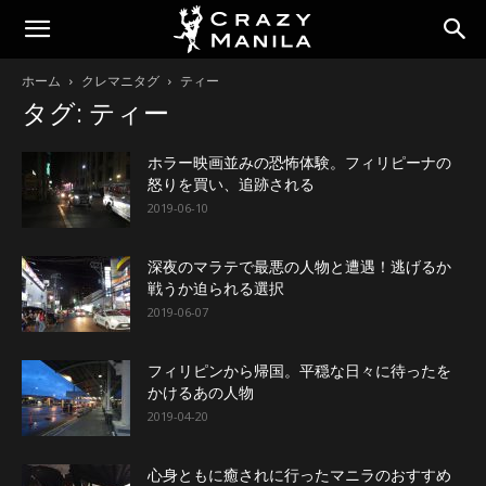
ホーム
クレマニタグ
ティー
タグ: ティー
ホラー映画並みの恐怖体験。フィリピーナの
怒りを買い、追跡される
2019-06-10
深夜のマラテで最悪の人物と遭遇！逃げるか
戦うか迫られる選択
2019-06-07
フィリピンから帰国。平穏な日々に待ったを
かけるあの人物
2019-04-20
心身ともに癒されに行ったマニラのおすすめ