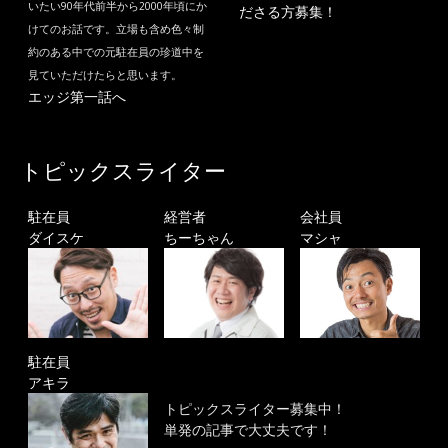
いたい90年代前半から2000年頃にか
ださる方募集！
けてのお話です。立場も含め色々制
約のある中での元駐在員の珍道中を
見ていただけたらと思います。
エッジ第一話へ
トピックスライター
駐在員
経営者
会社員
ダイスケ
ちーちゃん
マシャ
駐在員
アキラ
トピックスライター募集中！
単発の記事で大丈夫です！