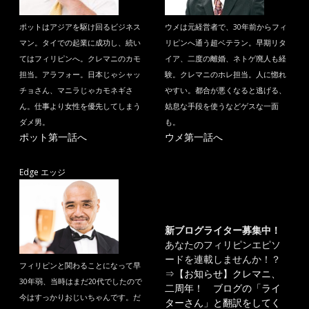
ポットはアジアを駆け回るビジネス
ウメは元経営者で、30年前からフィ
マン。タイでの起業に成功し、続い
リピンへ通う超ベテラン。早期リタ
てはフィリピンへ。クレマニのカモ
イア、二度の離婚、ネトゲ廃人も経
担当。アラフォー。日本じゃシャッ
験。クレマニのホレ担当。人に惚れ
チョさん、マニラじゃカモネギさ
やすい。都合が悪くなると逃げる、
ん。仕事より女性を優先してしまう
姑息な手段を使うなどゲスな一面
ダメ男。
も。
ポット第一話へ
ウメ第一話へ
Edge エッジ
新ブログライター募集中！
あなたのフィリピンエピソ
ードを連載しませんか！？
フィリピンと関わることになって早
⇒
【お知らせ】クレマニ、
30年弱、当時はまだ20代でしたので
二周年！ ブログの「ライ
今はすっかりおじいちゃんです。だ
ターさん」と翻訳をしてく