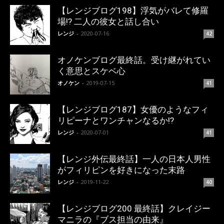
【レンジブログ198】浮気がバレて修羅
場!? 二人の彼女と話し合い
レンジ
-
2020-07-16
42
オノケンブログ最終話。受け継がれてい
く意思とスケベ心
オノケン
-
2019-07-15
41
【レンジブログ187】女優のようなフィ
リピーナとワンチャンなるか!?
レンジ
-
2020-07-01
41
【レンジ外伝最終話】一人の日本人男性
がフィリピンを好きになった末路
レンジ
-
2019-11-22
40
【レンジブログ200 最終話】クレイジー
マニラの『ブス担当の由来』