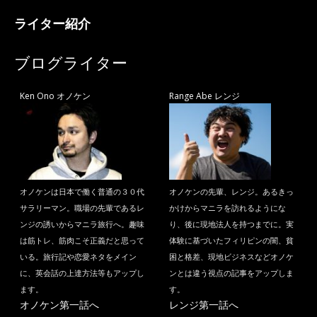
ライター紹介
ブログライター
Ken Ono オノケン
Range Abe レンジ
オノケンは日本で働く普通の３０代
オノケンの先輩、レンジ。あるきっ
サラリーマン。職場の先輩であるレ
かけからマニラを訪れるようにな
ンジの誘いからマニラ旅行へ。趣味
り、後に現地法人を持つまでに。実
は筋トレ、筋肉こそ正義だと思って
体験に基づいたフィリピンの闇、貧
いる。旅行記や恋愛ネタをメイン
困と格差、現地ビジネスなどオノケ
に、英会話の上達方法等もアップし
ンとは違う視点の記事をアップしま
ます。
す。
オノケン第一話へ
レンジ第一話へ