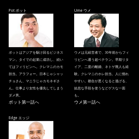
Pot ポット
Ume ウメ
ポットはアジアを駆け回るビジネス
ウメは元経営者で、30年前からフィ
マン。タイでの起業に成功し、続い
リピンへ通う超ベテラン。早期リタ
てはフィリピンへ。クレマニのカモ
イア、二度の離婚、ネトゲ廃人も経
担当。アラフォー。日本じゃシャッ
験。クレマニのホレ担当。人に惚れ
チョさん、マニラじゃカモネギさ
やすい。都合が悪くなると逃げる、
ん。仕事より女性を優先してしまう
姑息な手段を使うなどゲスな一面
ダメ男。
も。
ポット第一話へ
ウメ第一話へ
Edge エッジ