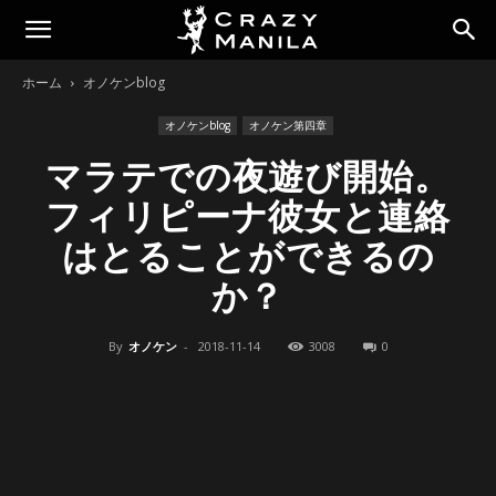
ホーム
オノケンblog
オノケンblog
オノケン第四章
マラテでの夜遊び開始。
フィリピーナ彼女と連絡
はとることができるの
か？
By
オノケン
-
2018-11-14
3008
0