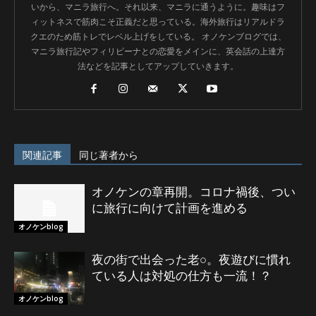
いから、マニラ旅行へ。それ以来、マニラに通うように。趣味はフ
ィットネスで筋肉こそ正義だと思っている。海外旅行はリアルドラ
クエのため筋トレでレベル上げをしている。 オノケンブログでは、
マニラ旅行記やフィリピーナとの恋愛をメインに、英会話の上達方
法などを記事としてアップしていきます。
関連記事
同じ著者から
オノケンの章再開。コロナ禍後、つい
に旅行に向けて計画を進める
オノケンblog
夜の街で出会った老○。夜遊びに慣れ
ている人は対処の仕方も一流！？
オノケンblog