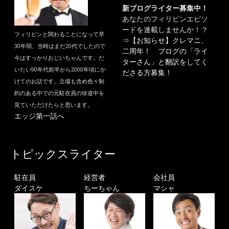
新ブログライター募集中！
あなたのフィリピンエピソ
ードを連載しませんか！？
フィリピンと関わることになって早
⇒
【お知らせ】クレマニ、
30年弱、当時はまだ20代でしたので
二周年！ ブログの「ライ
今はすっかりおじいちゃんです。だ
ターさん」と翻訳をしてく
いたい90年代前半から2000年頃にか
ださる方募集！
けてのお話です。立場も含め色々制
約のある中での元駐在員の珍道中を
見ていただけたらと思います。
エッジ第一話へ
トピックスライター
駐在員
経営者
会社員
ダイスケ
ちーちゃん
マシャ