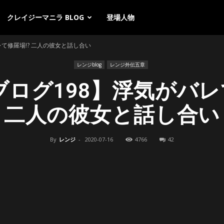
クレイジーマニラ BLOG
登場人物
て修羅場!? 二人の彼女と話し合い
レンジblog
レンジ外伝五章
ログ198】浮気がバレ
二人の彼女と話し合い
By
レンジ
-
2020-07-16
4766
42