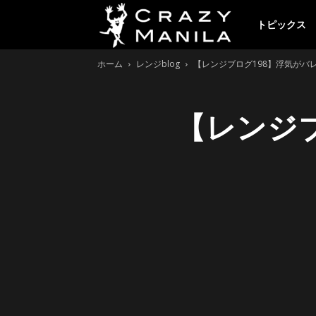
ク
トピックス
ホーム
レンジblog
【レンジブログ198】浮気がバレ
レ
【レンジブ
イ
ジ
ー
マ