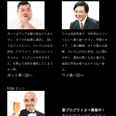
ポットはアジアを駆け回るビジネス
ウメは元経営者で、30年前からフィ
マン。タイでの起業に成功し、続い
リピンへ通う超ベテラン。早期リタ
てはフィリピンへ。クレマニのカモ
イア、二度の離婚、ネトゲ廃人も経
担当。アラフォー。日本じゃシャッ
験。クレマニのホレ担当。人に惚れ
チョさん、マニラじゃカモネギさ
やすい。都合が悪くなると逃げる、
ん。仕事より女性を優先してしまう
姑息な手段を使うなどゲスな一面
ダメ男。
も。
ポット第一話へ
ウメ第一話へ
Edge エッジ
新ブログライター募集中！
あなたのフィリピンエピソ