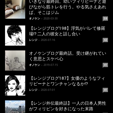
いきなり最終回。幼いフィリピーナと遊
びながら筋トレを行う。やる気さえあれ
ば、そこはジム
オノケン
-
2020-03-30
59
【レンジブログ198】浮気がバレて修羅
場!? 二人の彼女と話し合い
レンジ
-
2020-07-16
42
オノケンブログ最終話。受け継がれてい
く意思とスケベ心
オノケン
-
2019-07-15
41
【レンジブログ187】女優のようなフィ
リピーナとワンチャンなるか!?
レンジ
-
2020-07-01
41
【レンジ外伝最終話】一人の日本人男性
がフィリピンを好きになった末路