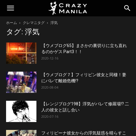
ホーム
クレマニタグ
浮気
タグ: 浮気
【ウメブログ65】まさかの裏切りに立ち直れ
るのかゲス Part3！！
2020-12-16
【ウメブログ７】フィリピン彼女と同棲！妻
にバレて離婚危機!?
2020-08-04
【レンジブログ198】浮気がバレて修羅場!? 二
人の彼女と話し合い
2020-07-16
フィリピーナ彼女からの浮気疑惑を晴らすこ