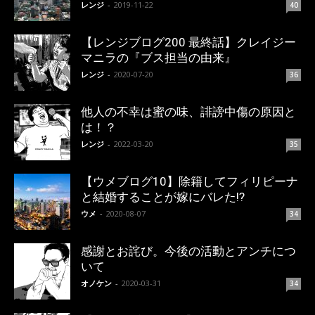
レンジ
-
2019-11-22
40
【レンジブログ200 最終話】クレイジー
マニラの『ブス担当の由来』
レンジ
-
2020-07-20
36
他人の不幸は蜜の味、誹謗中傷の原因と
は！？
レンジ
-
2022-03-20
35
【ウメブログ10】除籍してフィリピーナ
と結婚することが嫁にバレた!?
ウメ
-
2020-08-07
34
感謝とお詫び。今後の活動とアンチにつ
いて
オノケン
-
2020-03-31
34