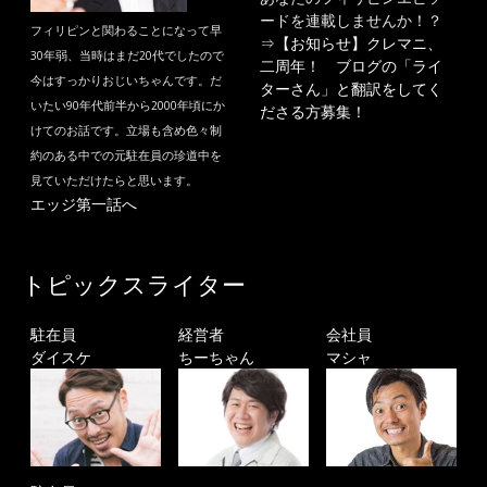
ードを連載しませんか！？
フィリピンと関わることになって早
⇒
【お知らせ】クレマニ、
30年弱、当時はまだ20代でしたので
二周年！ ブログの「ライ
今はすっかりおじいちゃんです。だ
ターさん」と翻訳をしてく
いたい90年代前半から2000年頃にか
ださる方募集！
けてのお話です。立場も含め色々制
約のある中での元駐在員の珍道中を
見ていただけたらと思います。
エッジ第一話へ
トピックスライター
駐在員
経営者
会社員
ダイスケ
ちーちゃん
マシャ