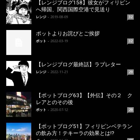
【レンジブログ158】彼女がフィリピン
へ帰国、関西国際空港で見送り
レンジ
-
2019-08-09
32
ポットよりお詫びとご挨拶
ポット
-
2022-03-19
32
【レンジブログ最終話】ラブレター
レンジ
-
2022-11-21
29
【ポットブログ63】【外伝】その２ ク
レアとのその後
ポット
-
2020-07-12
29
【ポットブログ51】フィリピンベテラン
の飲み方！テキーラの効果とは!?