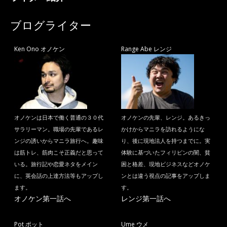
ブログライター
Ken Ono オノケン
Range Abe レンジ
オノケンは日本で働く普通の３０代
オノケンの先輩、レンジ。あるきっ
サラリーマン。職場の先輩であるレ
かけからマニラを訪れるようにな
ンジの誘いからマニラ旅行へ。趣味
り、後に現地法人を持つまでに。実
は筋トレ、筋肉こそ正義だと思って
体験に基づいたフィリピンの闇、貧
いる。旅行記や恋愛ネタをメイン
困と格差、現地ビジネスなどオノケ
に、英会話の上達方法等もアップし
ンとは違う視点の記事をアップしま
ます。
す。
オノケン第一話へ
レンジ第一話へ
Pot ポット
Ume ウメ