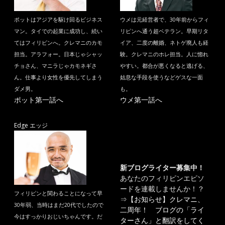
ポットはアジアを駆け回るビジネス
ウメは元経営者で、30年前からフィ
マン。タイでの起業に成功し、続い
リピンへ通う超ベテラン。早期リタ
てはフィリピンへ。クレマニのカモ
イア、二度の離婚、ネトゲ廃人も経
担当。アラフォー。日本じゃシャッ
験。クレマニのホレ担当。人に惚れ
チョさん、マニラじゃカモネギさ
やすい。都合が悪くなると逃げる、
ん。仕事より女性を優先してしまう
姑息な手段を使うなどゲスな一面
ダメ男。
も。
ポット第一話へ
ウメ第一話へ
Edge エッジ
新ブログライター募集中！
あなたのフィリピンエピソ
ードを連載しませんか！？
フィリピンと関わることになって早
⇒
【お知らせ】クレマニ、
30年弱、当時はまだ20代でしたので
二周年！ ブログの「ライ
今はすっかりおじいちゃんです。だ
ターさん」と翻訳をしてく