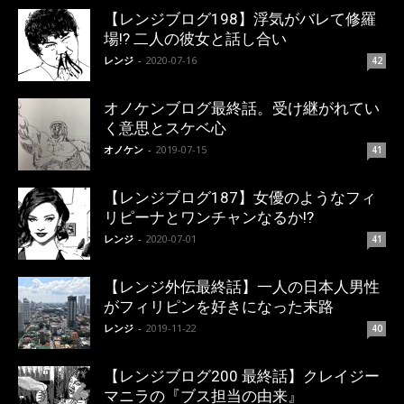
【レンジブログ198】浮気がバレて修羅
場!? 二人の彼女と話し合い
レンジ
-
2020-07-16
42
オノケンブログ最終話。受け継がれてい
く意思とスケベ心
オノケン
-
2019-07-15
41
【レンジブログ187】女優のようなフィ
リピーナとワンチャンなるか!?
レンジ
-
2020-07-01
41
【レンジ外伝最終話】一人の日本人男性
がフィリピンを好きになった末路
レンジ
-
2019-11-22
40
【レンジブログ200 最終話】クレイジー
マニラの『ブス担当の由来』