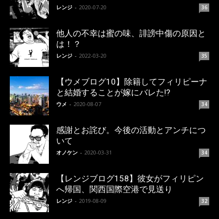
レンジ
-
2020-07-20
36
他人の不幸は蜜の味、誹謗中傷の原因と
は！？
レンジ
-
2022-03-20
35
【ウメブログ10】除籍してフィリピーナ
と結婚することが嫁にバレた!?
ウメ
-
2020-08-07
34
感謝とお詫び。今後の活動とアンチにつ
いて
オノケン
-
2020-03-31
34
【レンジブログ158】彼女がフィリピン
へ帰国、関西国際空港で見送り
レンジ
-
2019-08-09
32