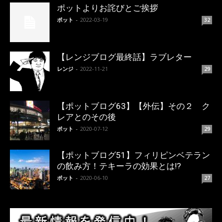
ポットよりお詫びとご挨拶
ポット
-
2022-03-19
32
【レンジブログ最終話】ラブレター
レンジ
-
2022-11-21
29
【ポットブログ63】【外伝】その２ ク
レアとのその後
ポット
-
2020-07-12
29
【ポットブログ51】フィリピンベテラン
の飲み方！テキーラの効果とは!?
ポット
-
2020-06-10
27