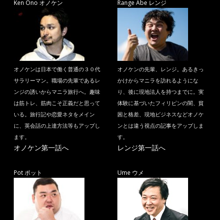
Ken Ono オノケン
Range Abe レンジ
オノケンは日本で働く普通の３０代
オノケンの先輩、レンジ。あるきっ
サラリーマン。職場の先輩であるレ
かけからマニラを訪れるようにな
ンジの誘いからマニラ旅行へ。趣味
り、後に現地法人を持つまでに。実
は筋トレ、筋肉こそ正義だと思って
体験に基づいたフィリピンの闇、貧
いる。旅行記や恋愛ネタをメイン
困と格差、現地ビジネスなどオノケ
に、英会話の上達方法等もアップし
ンとは違う視点の記事をアップしま
ます。
す。
オノケン第一話へ
レンジ第一話へ
Pot ポット
Ume ウメ