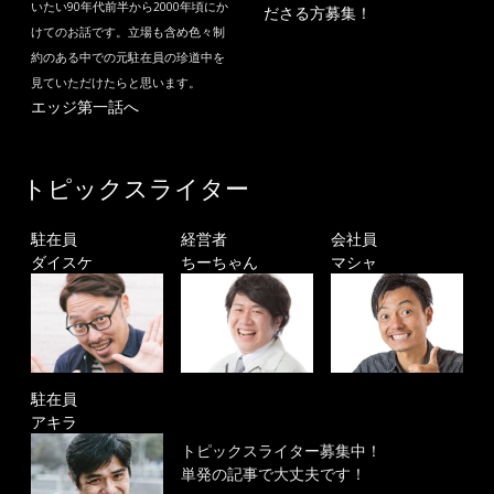
いたい90年代前半から2000年頃にか
ださる方募集！
けてのお話です。立場も含め色々制
約のある中での元駐在員の珍道中を
見ていただけたらと思います。
エッジ第一話へ
トピックスライター
駐在員
経営者
会社員
ダイスケ
ちーちゃん
マシャ
駐在員
アキラ
トピックスライター募集中！
単発の記事で大丈夫です！