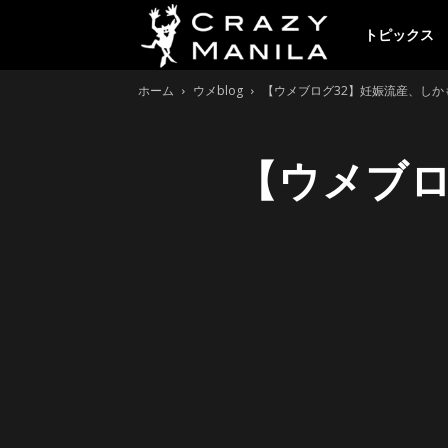
ク
トピックス
ホーム
ウメblog
【ウメブログ32】妊娠流産、しかも
レ
【ウメブロ
イ
ジ
ー
マ