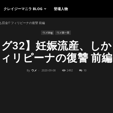
クレイジーマニラ BLOG
登場人物
罰金!? フィリピーナの復讐 前編
ウメblog
ウメ第一章
グ32】妊娠流産、しかも
ィリピーナの復讐 前編
By
ウメ
-
2020-09-08
2492
10