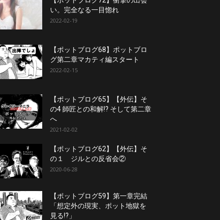
【ポットブログ72】衝撃の出会
い。完全なる一目惚れ
2022-02-19
【ポットブログ68】ポットブロ
グ第二章マカティ編スタート
2022-02-15
【ポットブログ65】【外伝】そ
の4 師匠との和解!? そして第二章
へ
2021-02-02
【ポットブログ62】【外伝】そ
の１ ジルとの反省会②
2020-06-28
【ポットブログ59】第一章完結
「想定外の現実、ポット地獄を
見る!?」