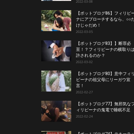
2022-03-08
【ポットブログ86】フィリピ
ナにアプローチするなら、○○
けじゃだめ！
2022-03-05
【ポットブログ83】】断罪必
至！？フィリピーナの横取り
許されるのか？
2022-03-02
【ポットブログ80】意中フィ
ピーナの祖父母にリーガウ宣
言！
2022-02-27
【ポットブログ77】無邪気な
ィリピーナの鬼電で睡眠不足
2022-02-24