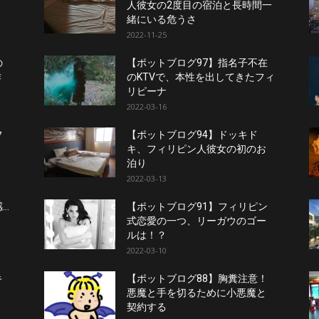
！
人彼女の2度目の宿泊と長時間一
緒にいる危うさ
2022-11-25
の
【ポットブログ97】指名子不在
作
のKTVで、本性を出してきたフィ
リピーナ
2022-03-16
フ
【ポットブログ94】ドッキド
ス
キ、フィリピン人彼女の初のお
泊り
2022-03-13
感…
【ポットブログ91】フィリピン
式恋愛の一つ、リーガウのゴー
ルは！？
2022-03-10
キ
【ポットブログ88】胸糞注意！
悪魔と手を切るために小悪魔と
契約する