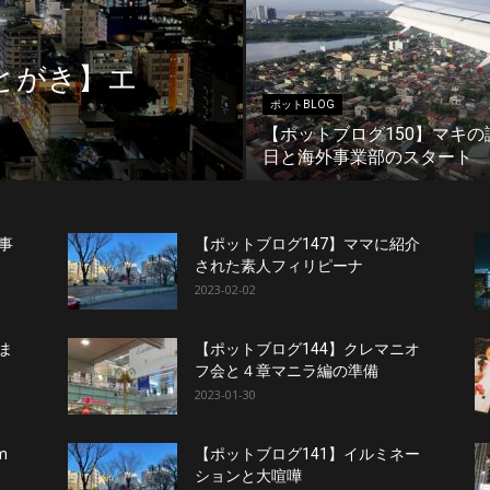
とがき】エ
ポットBLOG
【ポットブログ150】マキの
日と海外事業部のスタート
事
【ポットブログ147】ママに紹介
された素人フィリピーナ
2023-02-02
ま
【ポットブログ144】クレマニオ
フ会と４章マニラ編の準備
2023-01-30
m
【ポットブログ141】イルミネー
ションと大喧嘩