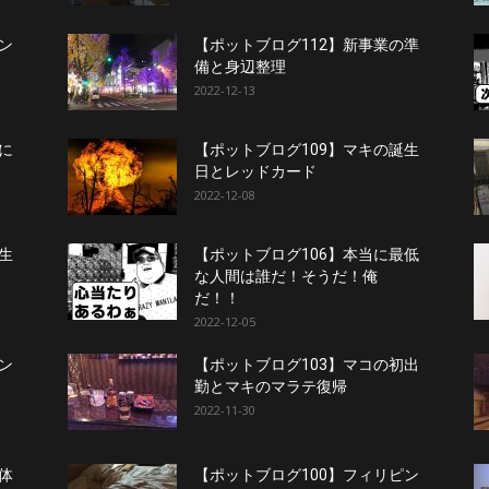
ン
【ポットブログ112】新事業の準
備と身辺整理
2022-12-13
に
【ポットブログ109】マキの誕生
日とレッドカード
2022-12-08
生
【ポットブログ106】本当に最低
な人間は誰だ！そうだ！俺
だ！！
2022-12-05
ン
【ポットブログ103】マコの初出
勤とマキのマラテ復帰
2022-11-30
体
【ポットブログ100】フィリピン