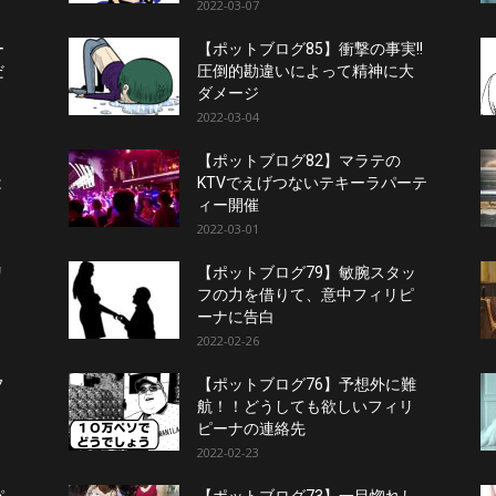
2022-03-07
ー
【ポットブログ85】衝撃の事実!!
だ
圧倒的勘違いによって精神に大
ダメージ
2022-03-04
【ポットブログ82】マラテの
は
KTVでえげつないテキーラパーテ
ィー開催
2022-03-01
リ
【ポットブログ79】敏腕スタッ
フの力を借りて、意中フィリピ
ーナに告白
2022-02-26
フ
【ポットブログ76】予想外に難
航！！どうしても欲しいフィリ
ピーナの連絡先
2022-02-23