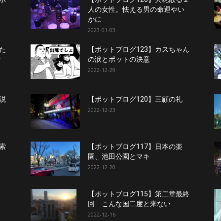
人の女性。怯える男の命運やい
かに
2023-01-03
た
【ポットブログ123】カスちゃん
ン
の涙とポットの決意
2022-12-29
説
【ポットブログ120】三顧の礼
2022-12-23
索
【ポットブログ117】日本の楽
園、池田公園とマキ
2022-12-20
ロ
【ポットブログ115】第二章最終
回 こんな国二度と来ない
2022-12-16