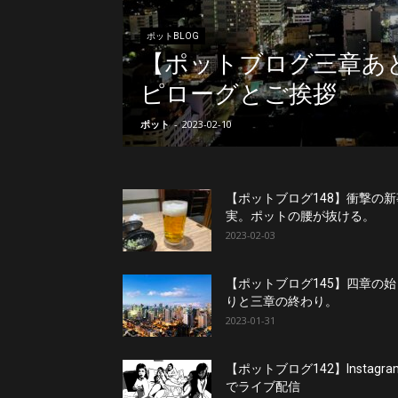
ニ
ポットBLOG
【ポットブログ三章あ
ラ
ピローグとご挨拶
ポット
-
2023-02-10
【ポットブログ148】衝撃の新
実。ポットの腰が抜ける。
2023-02-03
【ポットブログ145】四章の始
りと三章の終わり。
2023-01-31
【ポットブログ142】Instagra
でライブ配信