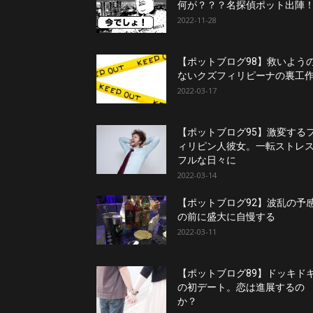
何が？？？名探偵ポット出陣
2022-11-28
【ポットブログ98】救いよう
ないクズフィリピーナの裏工
2022-03-17
【ポットブログ95】激変する
ィリピン人彼女。一転ストレ
フルな日々に
2022-03-14
【ポットブログ92】波乱の予
の前に盛大に自慢する
2022-03-11
【ポットブログ89】ドッキド
の初デート。恋は進展するの
か？