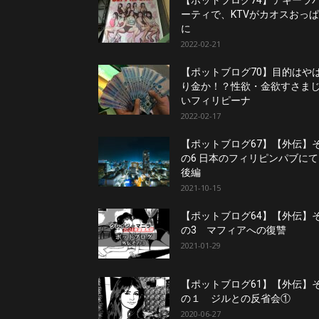
【ポットブログ74】テキーラ
ーティで、KTVがカオスおっ
に
2022-02-21
【ポットブログ70】目的はや
り金か！？性欲・金欲すさま
いフィリピーナ
2022-02-17
【ポットブログ67】【外伝】
の6 日本のフィリピンパブにて
後編
2021-10-15
【ポットブログ64】【外伝】
の3 マフィアへの復讐
2021-01-29
【ポットブログ61】【外伝】
の１ ジルとの反省会①
2020-06-27