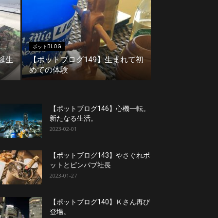
ポットBLOG
誕生
【ポットブログ149】生まれて初
めての体験
【ポットブログ146】心機一転。
新たなる生活。
2023-02-01
【ポットブログ143】やさぐれポ
ットとピンパブ社長
2023-01-27
【ポットブログ140】Ｋさん再び
登場。