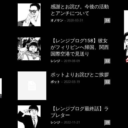
感謝とお詫び。今後の活動
とアンチについて
オノケン
-
2020-03-31
34
【レンジブログ158】彼女
がフィリピンへ帰国、関西
国際空港で見送り
レンジ
-
2019-08-09
32
ポットよりお詫びとご挨拶
ポット
-
2022-03-19
32
【レンジブログ最終話】ラ
ブレター
レンジ
-
2022-11-21
29