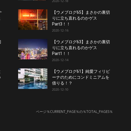
2020-12-18
ナ
【ウメブログ65】まさかの裏切
通
りに立ち直れるのかゲス
Part3！！
2020-12-16
切
【ウメブログ63】まさかの裏切
りに立ち直れるのかゲス
Part1！！
2020-12-14
と
【ウメブログ61】純愛フィリピ
の
ーナのためにコンドミニアムを
借りる！？
2020-12-10
ページ％CURRENT_PAGE％の％TOTAL_PAGES％