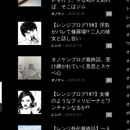
ば、そこはジム
ト
オノケン
-
2020-03-30
59
レ
【レンジブログ198】浮気
ポ
がバレて修羅場!? 二人の彼
オ
女と話し合い
ウ
レンジ
-
2020-07-16
42
オ
オノケンブログ最終話。受
オ
け継がれていく意思とスケ
オ
ベ心
オ
オノケン
-
2019-07-15
41
ポ
【レンジブログ187】女優
オ
のようなフィリピーナとワ
オ
ンチャンなるか!?
ポ
レンジ
-
2020-07-01
41
オ
【レンジ外伝最終話】一人