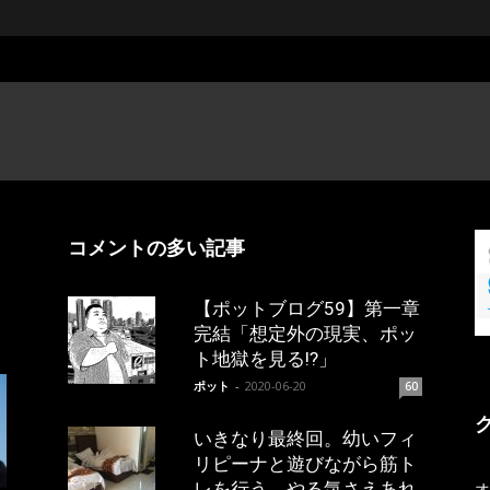
コメントの多い記事
【ポットブログ59】第一章
完結「想定外の現実、ポッ
ト地獄を見る!?」
ポット
-
2020-06-20
60
いきなり最終回。幼いフィ
リピーナと遊びながら筋ト
レを行う。やる気さえあれ
オ