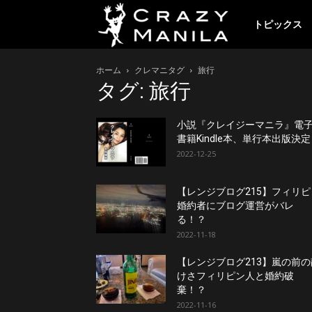
ク
トピックス
ホーム
クレマニタグ
旅行
レ
タグ: 旅行
イ
小説『クレイジーマニラ』電
書籍Kindle本、単行本出版決
2022-12-25
ジ
【レンジブログ215】フィリピ
婚約者にブログ運営がバレ
ー
る！？
2022-11-18
【レンジブログ213】嵐の前の
マ
けさフィリピン人と婚約破
棄！？
2022-11-16