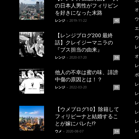
ポ
の日本人男性がフィリピン
オ
を好きになった末路
ウ
レンジ
-
2019-11-22
40
エ
【レンジブログ200 最終
ウ
話】クレイジーマニラの
レ
『ブス担当の由来』
オ
レンジ
-
2020-07-20
36
レ
他人の不幸は蜜の味、誹謗
ポ
中傷の原因とは！？
レ
レンジ
-
2022-03-20
35
レ
レ
【ウメブログ10】除籍して
レ
フィリピーナと結婚するこ
レ
とが嫁にバレた!?
レ
ウメ
-
2020-08-07
34