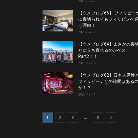
2020-12-22
【ウメブログ66】 フィリピー
に裏切られてもフィリピンへ
う理由！
2020-12-17
【ウメブログ64】まさかの裏
りに立ち直れるのかゲス
Part2！！
2020-12-15
【ウメブログ62】日本人男性
フィリピーナとの純愛はある
か！？
2020-12-11
...
1
2
3
8