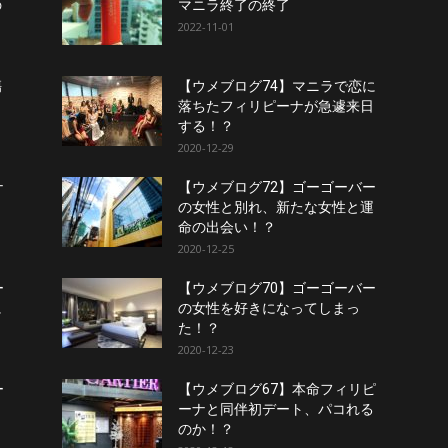
の
マニラ終了の終了
2022-11-01
傷
【ウメブログ74】マニラで恋に
落ちたフィリピーナが急遽来日
する！？
2020-12-29
ナ
【ウメブログ72】ゴーゴーバー
日
の女性と別れ、新たな女性と運
命の出会い！？
2020-12-25
ー
【ウメブログ70】ゴーゴーバー
に
の女性を好きになってしまっ
た！？
2020-12-23
ー
【ウメブログ67】本命フィリピ
ーナと同伴初デート、パコれる
のか！？