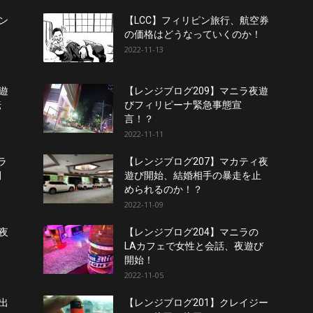
ン
【LCC】フィリピン旅行、航空券
の価格はどうなっていくのか！
2022-11-13
遊
【レンジブログ209】マニラ夜遊
転
びフィリピーナ緊急事態宣
言！？
2022-11-11
ラ
【レンジブログ207】マカティ夜
開
遊び開始、結婚相手の暴走を止
められるのか！？
2022-11-09
夜
【レンジブログ204】マニラの
LAカフェで女性と会話、夜遊び
開始！
2022-11-05
出
【レンジブログ201】クレイジー