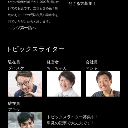
いたい90年代前半から2000年頃にか
ださる方募集！
けてのお話です。立場も含め色々制
約のある中での元駐在員の珍道中を
見ていただけたらと思います。
エッジ第一話へ
トピックスライター
駐在員
経営者
会社員
ダイスケ
ちーちゃん
マシャ
駐在員
アキラ
トピックスライター募集中！
単発の記事で大丈夫です！