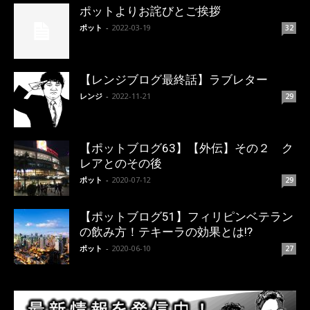
ポットよりお詫びとご挨拶
ポット
-
2022-03-19
32
【レンジブログ最終話】ラブレター
レンジ
-
2022-11-21
29
【ポットブログ63】【外伝】その２ ク
レアとのその後
ポット
-
2020-07-12
29
【ポットブログ51】フィリピンベテラン
の飲み方！テキーラの効果とは!?
ポット
-
2020-06-10
27