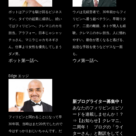
ポットはアジアを駆け回るビジネス
ウメは元経営者で、30年前からフィ
マン。タイでの起業に成功し、続い
リピンへ通う超ベテラン。早期リタ
てはフィリピンへ。クレマニのカモ
イア、二度の離婚、ネトゲ廃人も経
担当。アラフォー。日本じゃシャッ
験。クレマニのホレ担当。人に惚れ
チョさん、マニラじゃカモネギさ
やすい。都合が悪くなると逃げる、
ん。仕事より女性を優先してしまう
姑息な手段を使うなどゲスな一面
ダメ男。
も。
ポット第一話へ
ウメ第一話へ
Edge エッジ
新ブログライター募集中！
あなたのフィリピンエピソ
ードを連載しませんか！？
フィリピンと関わることになって早
⇒
【お知らせ】クレマニ、
30年弱、当時はまだ20代でしたので
二周年！ ブログの「ライ
今はすっかりおじいちゃんです。だ
ターさん」と翻訳をしてく