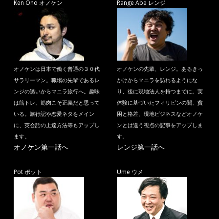
Ken Ono オノケン
Range Abe レンジ
オノケンは日本で働く普通の３０代
オノケンの先輩、レンジ。あるきっ
サラリーマン。職場の先輩であるレ
かけからマニラを訪れるようにな
ンジの誘いからマニラ旅行へ。趣味
り、後に現地法人を持つまでに。実
は筋トレ、筋肉こそ正義だと思って
体験に基づいたフィリピンの闇、貧
いる。旅行記や恋愛ネタをメイン
困と格差、現地ビジネスなどオノケ
に、英会話の上達方法等もアップし
ンとは違う視点の記事をアップしま
ます。
す。
オノケン第一話へ
レンジ第一話へ
Pot ポット
Ume ウメ