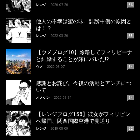
レンジ
-
2020-07-20
36
他人の不幸は蜜の味、誹謗中傷の原因と
は！？
レンジ
-
2022-03-20
35
【ウメブログ10】除籍してフィリピーナ
と結婚することが嫁にバレた!?
ウメ
-
2020-08-07
34
感謝とお詫び。今後の活動とアンチにつ
いて
オノケン
-
2020-03-31
34
【レンジブログ158】彼女がフィリピン
へ帰国、関西国際空港で見送り
レンジ
-
2019-08-09
32