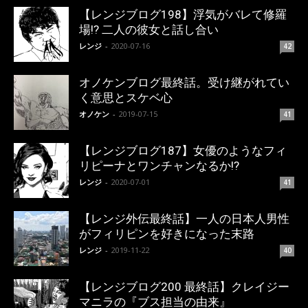
【レンジブログ198】浮気がバレて修羅
場!? 二人の彼女と話し合い
レンジ
-
2020-07-16
42
オノケンブログ最終話。受け継がれてい
く意思とスケベ心
オノケン
-
2019-07-15
41
【レンジブログ187】女優のようなフィ
リピーナとワンチャンなるか!?
レンジ
-
2020-07-01
41
【レンジ外伝最終話】一人の日本人男性
がフィリピンを好きになった末路
レンジ
-
2019-11-22
40
【レンジブログ200 最終話】クレイジー
マニラの『ブス担当の由来』