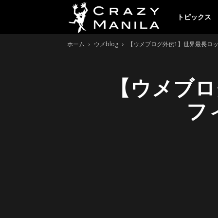
ク
トピックス
ホーム
ウメblog
【ウメブログ外伝1】世界最長ロッ
レ
【ウメブロ
イ
フ
ジ
ー
マ