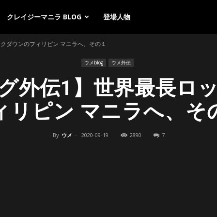
クレイジーマニラ BLOG
登場人物
クダウンのフィリピン マニラへ、その１
ウメblog
ウメ外伝
グ外伝1】世界最長ロ
ィリピン マニラへ、そ
By
ウメ
-
2020-09-19
2890
7