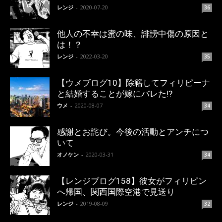
レンジ
-
2020-07-20
36
他人の不幸は蜜の味、誹謗中傷の原因と
は！？
レンジ
-
2022-03-20
35
【ウメブログ10】除籍してフィリピーナ
と結婚することが嫁にバレた!?
ウメ
-
2020-08-07
34
感謝とお詫び。今後の活動とアンチにつ
いて
オノケン
-
2020-03-31
34
【レンジブログ158】彼女がフィリピン
へ帰国、関西国際空港で見送り
レンジ
-
2019-08-09
32