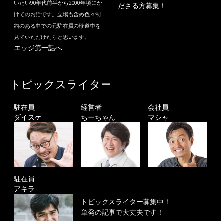
いたい90年代前半から2000年頃にか
ださる方募集！
けてのお話です。立場も含め色々制
約のある中での元駐在員の珍道中を
見ていただけたらと思います。
エッジ第一話へ
トピックスライター
駐在員
経営者
会社員
ダイスケ
ちーちゃん
マシャ
駐在員
アキラ
トピックスライター募集中！
単発の記事で大丈夫です！