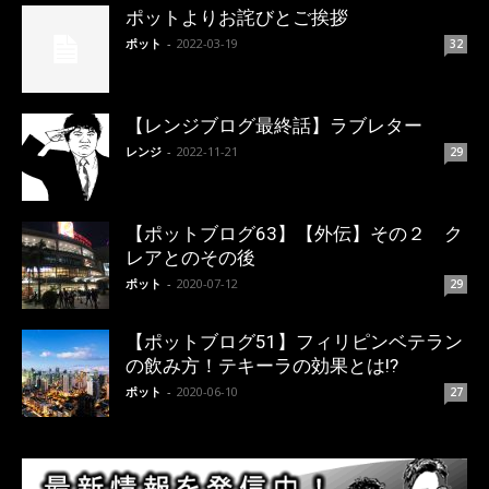
ポットよりお詫びとご挨拶
ポット
-
2022-03-19
32
【レンジブログ最終話】ラブレター
レンジ
-
2022-11-21
29
【ポットブログ63】【外伝】その２ ク
レアとのその後
ポット
-
2020-07-12
29
【ポットブログ51】フィリピンベテラン
の飲み方！テキーラの効果とは!?
ポット
-
2020-06-10
27