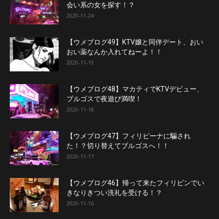
会い系の女を探す！？
2020-11-24
【ウメブログ49】KTV嬢と同伴デート、おい
おい薬なんか入れてねーよ！！
2020-11-19
【ウメブログ48】マカティでKTVデビュー、
ブルゴスで夜遊び満喫！
2020-11-18
【ウメブログ47】フィリピーナに騙され
た！？切り替えてブルゴスへ！！
2020-11-17
【ウメブログ46】帰って来たフィリピンでい
きなりきつい洗礼を受ける！？
2020-11-16