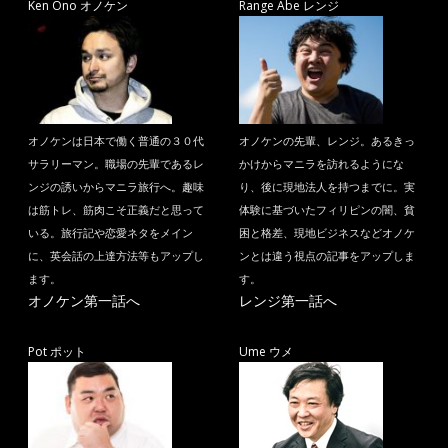
Ken Ono オノケン
Range Abe レンジ
オノケンは日本で働く普通の３０代
オノケンの先輩、レンジ。あるきっ
サラリーマン。職場の先輩であるレ
かけからマニラを訪れるようにな
ンジの誘いからマニラ旅行へ。趣味
り、後に現地法人を持つまでに。実
は筋トレ、筋肉こそ正義だと思って
体験に基づいたフィリピンの闇、貧
いる。旅行記や恋愛ネタをメイン
困と格差、現地ビジネスなどオノケ
に、英会話の上達方法等もアップし
ンとは違う視点の記事をアップしま
ます。
す。
オノケン第一話へ
レンジ第一話へ
Pot ポット
Ume ウメ