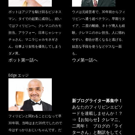
ポットはアジアを駆け回るビジネス
ウメは元経営者で、30年前からフィ
マン。タイでの起業に成功し、続い
リピンへ通う超ベテラン。早期リタ
てはフィリピンへ。クレマニのカモ
イア、二度の離婚、ネトゲ廃人も経
担当。アラフォー。日本じゃシャッ
験。クレマニのホレ担当。人に惚れ
チョさん、マニラじゃカモネギさ
やすい。都合が悪くなると逃げる、
ん。仕事より女性を優先してしまう
姑息な手段を使うなどゲスな一面
ダメ男。
も。
ポット第一話へ
ウメ第一話へ
Edge エッジ
新ブログライター募集中！
あなたのフィリピンエピソ
ードを連載しませんか！？
フィリピンと関わることになって早
⇒
【お知らせ】クレマニ、
30年弱、当時はまだ20代でしたので
二周年！ ブログの「ライ
今はすっかりおじいちゃんです。だ
ターさん」と翻訳をしてく