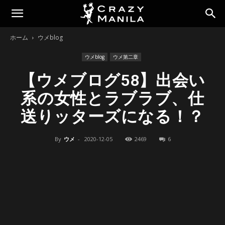
ホーム
ウメblog
ウメblog
ウメ第二章
【ウメブログ58】出会い
系の女性とラブラブ、仕
送りッターズになる！？
By
ウメ
-
2020-12-05
2469
6