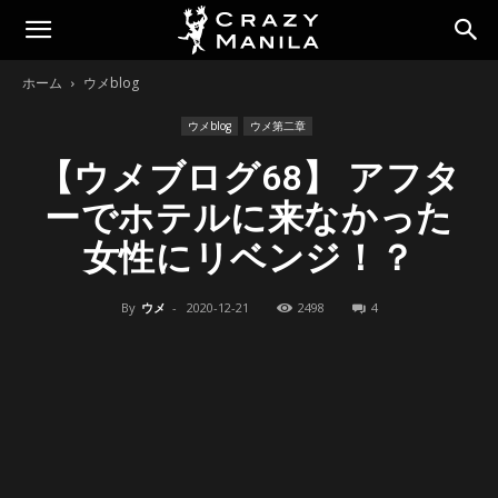
ホーム
ウメblog
ウメblog
ウメ第二章
【ウメブログ68】 アフタ
ーでホテルに来なかった
女性にリベンジ！？
By
ウメ
-
2020-12-21
2498
4