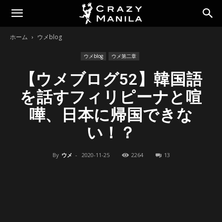
ホーム
ウメblog
ウメblog
ウメ第二章
【ウメブログ52】韓国語
を話すフィリピーナと喧
嘩、日本に帰国できな
い！？
By
ウメ
-
2020-11-25
2264
13