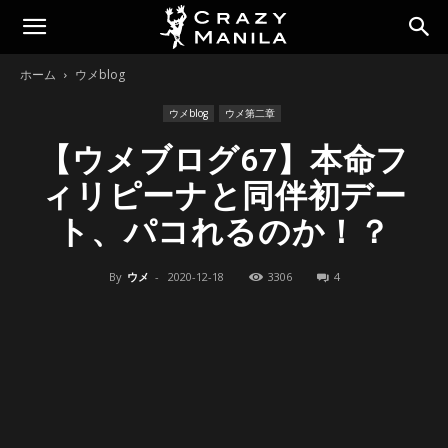
ホーム
ウメblog
ウメblog
ウメ第二章
【ウメブログ67】本命フ
ィリピーナと同伴初デー
ト、パコれるのか！？
By
ウメ
-
2020-12-18
3306
4