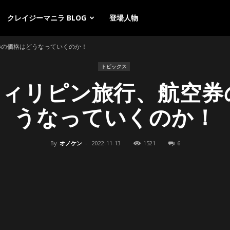
クレイジーマニラ BLOG
登場人物
券の価格はどうなっていくのか！
トピックス
フィリピン旅行、航空
うなっていくのか！
By
オノケン
-
2022-11-13
1521
6