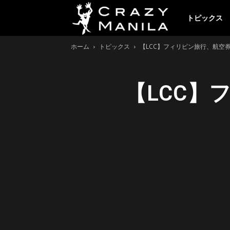
ク
トピックス
ホーム
トピックス
【LCC】フィリピン旅行、航空
レ
【LCC】
イ
ジ
ー
マ