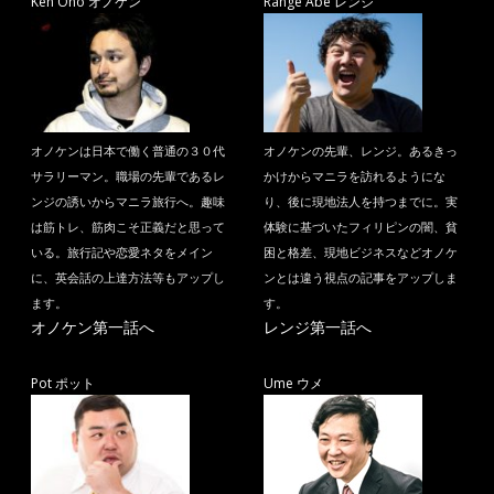
Ken Ono オノケン
Range Abe レンジ
オノケンは日本で働く普通の３０代
オノケンの先輩、レンジ。あるきっ
サラリーマン。職場の先輩であるレ
かけからマニラを訪れるようにな
ンジの誘いからマニラ旅行へ。趣味
り、後に現地法人を持つまでに。実
は筋トレ、筋肉こそ正義だと思って
体験に基づいたフィリピンの闇、貧
いる。旅行記や恋愛ネタをメイン
困と格差、現地ビジネスなどオノケ
に、英会話の上達方法等もアップし
ンとは違う視点の記事をアップしま
ます。
す。
オノケン第一話へ
レンジ第一話へ
Pot ポット
Ume ウメ