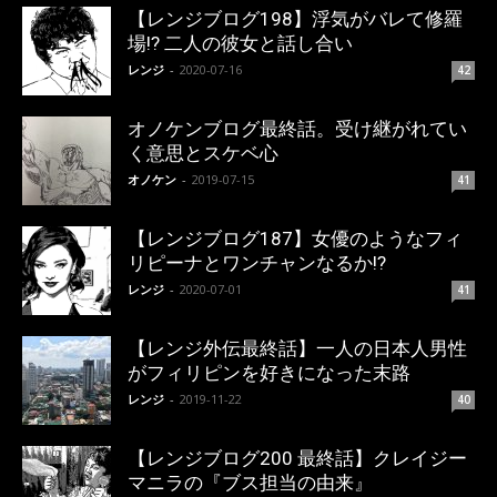
【レンジブログ198】浮気がバレて修羅
場!? 二人の彼女と話し合い
レンジ
-
2020-07-16
42
オノケンブログ最終話。受け継がれてい
く意思とスケベ心
オノケン
-
2019-07-15
41
【レンジブログ187】女優のようなフィ
リピーナとワンチャンなるか!?
レンジ
-
2020-07-01
41
【レンジ外伝最終話】一人の日本人男性
がフィリピンを好きになった末路
レンジ
-
2019-11-22
40
【レンジブログ200 最終話】クレイジー
マニラの『ブス担当の由来』