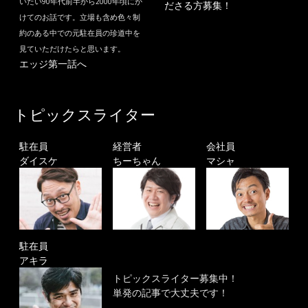
いたい90年代前半から2000年頃にか
ださる方募集！
けてのお話です。立場も含め色々制
約のある中での元駐在員の珍道中を
見ていただけたらと思います。
エッジ第一話へ
トピックスライター
駐在員
経営者
会社員
ダイスケ
ちーちゃん
マシャ
駐在員
アキラ
トピックスライター募集中！
単発の記事で大丈夫です！