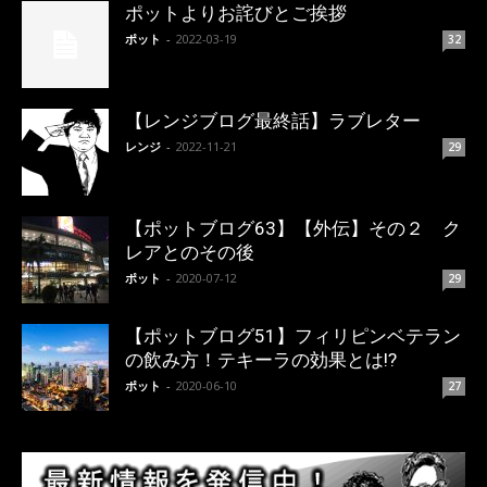
ポットよりお詫びとご挨拶
ポット
-
2022-03-19
32
【レンジブログ最終話】ラブレター
レンジ
-
2022-11-21
29
【ポットブログ63】【外伝】その２ ク
レアとのその後
ポット
-
2020-07-12
29
【ポットブログ51】フィリピンベテラン
の飲み方！テキーラの効果とは!?
ポット
-
2020-06-10
27