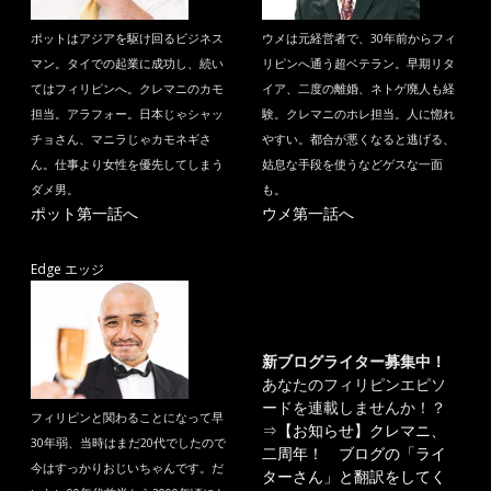
ポットはアジアを駆け回るビジネス
ウメは元経営者で、30年前からフィ
マン。タイでの起業に成功し、続い
リピンへ通う超ベテラン。早期リタ
てはフィリピンへ。クレマニのカモ
イア、二度の離婚、ネトゲ廃人も経
担当。アラフォー。日本じゃシャッ
験。クレマニのホレ担当。人に惚れ
チョさん、マニラじゃカモネギさ
やすい。都合が悪くなると逃げる、
ん。仕事より女性を優先してしまう
姑息な手段を使うなどゲスな一面
ダメ男。
も。
ポット第一話へ
ウメ第一話へ
Edge エッジ
新ブログライター募集中！
あなたのフィリピンエピソ
ードを連載しませんか！？
フィリピンと関わることになって早
⇒
【お知らせ】クレマニ、
30年弱、当時はまだ20代でしたので
二周年！ ブログの「ライ
今はすっかりおじいちゃんです。だ
ターさん」と翻訳をしてく