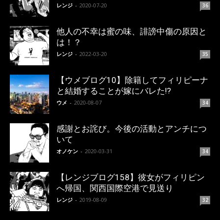
レンジ
-
2020-07-20
36
他人の不幸は蜜の味、誹謗中傷の原因と
は！？
レンジ
-
2022-03-20
35
【ウメブログ10】除籍してフィリピーナ
と結婚することが嫁にバレた!?
ウメ
-
2020-08-07
34
感謝とお詫び。今後の活動とアンチにつ
いて
オノケン
-
2020-03-31
34
【レンジブログ158】彼女がフィリピン
へ帰国、関西国際空港で見送り
レンジ
-
2019-08-09
32