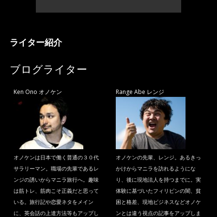
ライター紹介
ブログライター
Ken Ono オノケン
Range Abe レンジ
オノケンは日本で働く普通の３０代
オノケンの先輩、レンジ。あるきっ
サラリーマン。職場の先輩であるレ
かけからマニラを訪れるようにな
ンジの誘いからマニラ旅行へ。趣味
り、後に現地法人を持つまでに。実
は筋トレ、筋肉こそ正義だと思って
体験に基づいたフィリピンの闇、貧
いる。旅行記や恋愛ネタをメイン
困と格差、現地ビジネスなどオノケ
に、英会話の上達方法等もアップし
ンとは違う視点の記事をアップしま