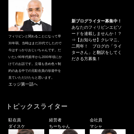
新ブログライター募集中！
あなたのフィリピンエピソ
ードを連載しませんか！？
フィリピンと関わることになって早
⇒
【お知らせ】クレマニ、
30年弱、当時はまだ20代でしたので
二周年！ ブログの「ライ
今はすっかりおじいちゃんです。だ
ターさん」と翻訳をしてく
いたい90年代前半から2000年頃にか
ださる方募集！
けてのお話です。立場も含め色々制
約のある中での元駐在員の珍道中を
見ていただけたらと思います。
エッジ第一話へ
トピックスライター
駐在員
経営者
会社員
ダイスケ
ちーちゃん
マシャ