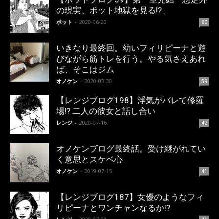
の現実、ポット地獄を見る!?」
ポット
-
2020-06-20
60
いきなり最終回。幼いフィリピーナと遊
びながら筋トレを行う。やる気さえあれ
ば、そこはジム
オノケン
-
2020-03-30
59
【レンジブログ198】浮気がバレて修羅
場!? 二人の彼女と話し合い
レンジ
-
2020-07-16
42
オノケンブログ最終話。受け継がれてい
く意思とスケベ心
オノケン
-
2019-07-15
41
【レンジブログ187】女優のようなフィ
リピーナとワンチャンなるか!?