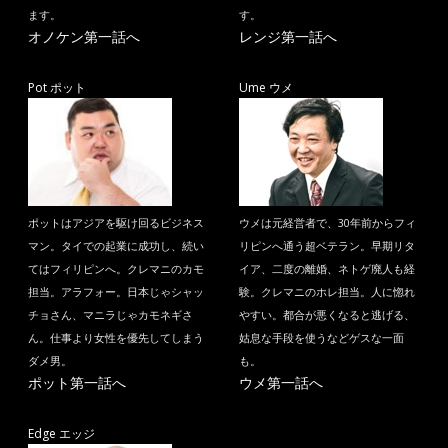
ます。
す。
オノケン第一話へ
レンジ第一話へ
Pot ポット
Ume ウメ
ポットはアジアを駆け回るビジネス
ウメは元経営者で、30年前からフィ
マン。タイでの起業に成功し、続い
リピンへ通う超ベテラン。早期リタ
てはフィリピンへ。クレマニのカモ
イア、二度の離婚、ネトゲ廃人も経
担当。アラフォー。日本じゃシャッ
験。クレマニのホレ担当。人に惚れ
チョさん、マニラじゃカモネギさ
やすい。都合が悪くなると逃げる、
ん。仕事より女性を優先してしまう
姑息な手段を使うなどゲスな一面
ダメ男。
も。
ポット第一話へ
ウメ第一話へ
Edge エッジ