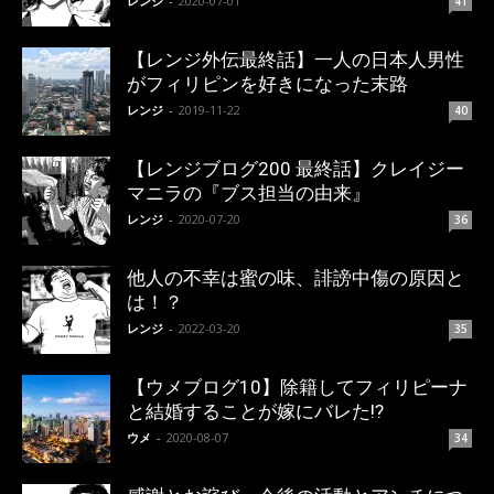
レンジ
-
2020-07-01
41
【レンジ外伝最終話】一人の日本人男性
がフィリピンを好きになった末路
レンジ
-
2019-11-22
40
【レンジブログ200 最終話】クレイジー
マニラの『ブス担当の由来』
レンジ
-
2020-07-20
36
他人の不幸は蜜の味、誹謗中傷の原因と
は！？
レンジ
-
2022-03-20
35
【ウメブログ10】除籍してフィリピーナ
と結婚することが嫁にバレた!?
ウメ
-
2020-08-07
34