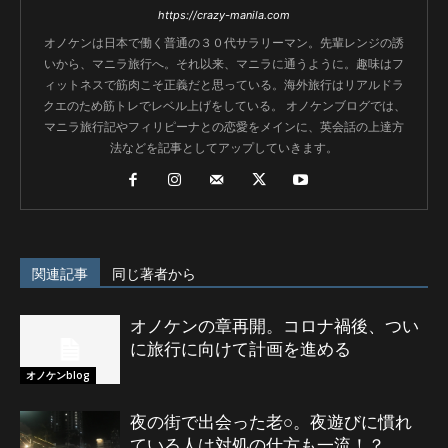
https://crazy-manila.com
オノケンは日本で働く普通の３０代サラリーマン。先輩レンジの誘
いから、マニラ旅行へ。それ以来、マニラに通うように。趣味はフ
ィットネスで筋肉こそ正義だと思っている。海外旅行はリアルドラ
クエのため筋トレでレベル上げをしている。 オノケンブログでは、
マニラ旅行記やフィリピーナとの恋愛をメインに、英会話の上達方
法などを記事としてアップしていきます。
関連記事
同じ著者から
オノケンの章再開。コロナ禍後、つい
に旅行に向けて計画を進める
オノケンblog
夜の街で出会った老○。夜遊びに慣れ
ている人は対処の仕方も一流！？