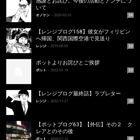
感謝とお詫び。今後の活動とアンチにつ
いて
オノケン
-
2020-03-31
34
【レンジブログ158】彼女がフィリピン
へ帰国、関西国際空港で見送り
レンジ
-
2019-08-09
32
ポットよりお詫びとご挨拶
ポット
-
2022-03-19
32
【レンジブログ最終話】ラブレター
レンジ
-
2022-11-21
29
【ポットブログ63】【外伝】その２ ク
レアとのその後
ポット
-
2020-07-12
29