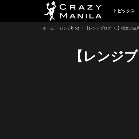
ク
トピックス
ホーム
レンジblog
【レンジブログ173】彼女と破
レ
【レンジブ
イ
ジ
ー
マ