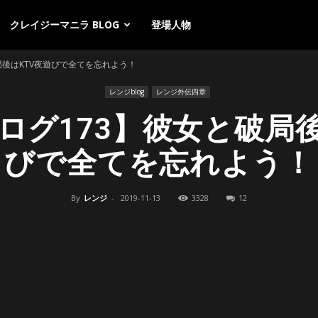
クレイジーマニラ BLOG
登場人物
局後はKTV夜遊びで全てを忘れよう！
レンジblog
レンジ外伝四章
ログ173】彼女と破局後
びで全てを忘れよう！
By
レンジ
-
2019-11-13
3328
12