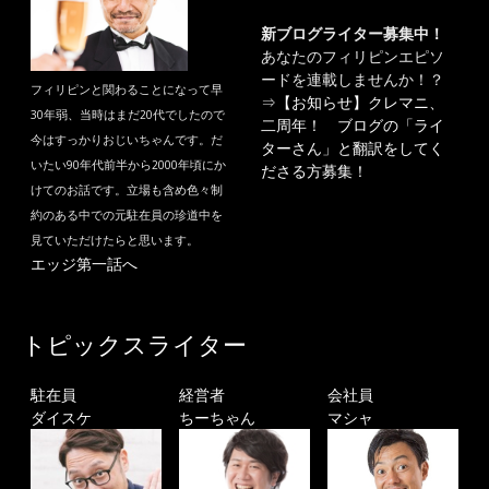
新ブログライター募集中！
あなたのフィリピンエピソ
ードを連載しませんか！？
フィリピンと関わることになって早
⇒
【お知らせ】クレマニ、
30年弱、当時はまだ20代でしたので
二周年！ ブログの「ライ
今はすっかりおじいちゃんです。だ
ターさん」と翻訳をしてく
いたい90年代前半から2000年頃にか
ださる方募集！
けてのお話です。立場も含め色々制
約のある中での元駐在員の珍道中を
見ていただけたらと思います。
エッジ第一話へ
トピックスライター
駐在員
経営者
会社員
ダイスケ
ちーちゃん
マシャ