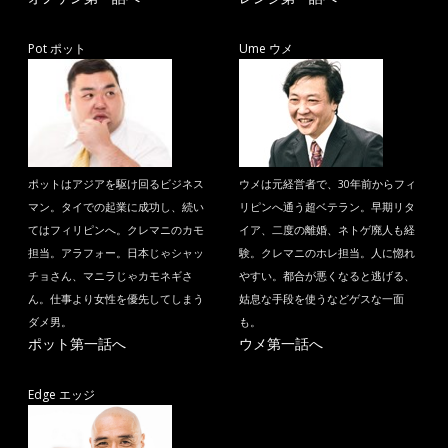
Pot ポット
Ume ウメ
ポットはアジアを駆け回るビジネス
ウメは元経営者で、30年前からフィ
マン。タイでの起業に成功し、続い
リピンへ通う超ベテラン。早期リタ
てはフィリピンへ。クレマニのカモ
イア、二度の離婚、ネトゲ廃人も経
担当。アラフォー。日本じゃシャッ
験。クレマニのホレ担当。人に惚れ
チョさん、マニラじゃカモネギさ
やすい。都合が悪くなると逃げる、
ん。仕事より女性を優先してしまう
姑息な手段を使うなどゲスな一面
ダメ男。
も。
ポット第一話へ
ウメ第一話へ
Edge エッジ