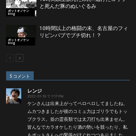
と死んだ豚のぬいぐるみ
ポットオノケン
blog
10時間以上の格闘の末、名古屋のフィ
リピンパブでブチ切れ！？
ポットオノケン
blog
5 コメント
レンジ
2022-01-19 で 7:17 PM
ケンさんは出来上がってペロペロしてましたね。
ムカつきましたが彼のコミュ力はゴリラでもトッ
プクラス。並の霊長類では太刀打ち出来ません。
皆んなでカラオケしたり酒の勢いを競ったり、私
もポットさんへの緊張がほぐれつつありました。