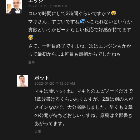
エッジ
2022-01-19 で 11:35 PM
コレで時間にして3時間ぐらいですか？
マキさん、すごいですね
へこたれないというか
貪欲というかピーナらしい反応で好感が持てます
さて、一軒目終了ですよね。次はエンジンもかか
って最初から…１軒目も最初からでしたねｗ
返事
ポット
2022-01-20 で 12:03 AM
マキは凄いっすね。マキとのエピソードだけで
1章分書けるくらいありますが、2章は別の人が
メインなので、大分省略しました。早くも２章
の公開が待ちどおしいっすね。原稿は全部書き
あがってます。
返事