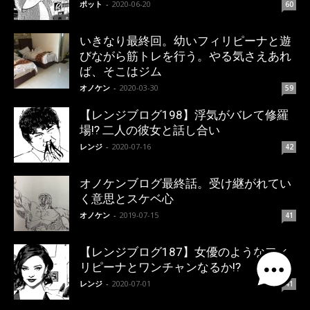
ポット
-
2020-06-20
60
いきなり最終回。幼いフィリピーナと遊
びながら筋トレを行う。やる気さえあれ
ば、そこはジム
オノケン
-
2020-03-30
59
【レンジブログ198】浮気がバレて修羅
場!? 二人の彼女と話し合い
レンジ
-
2020-07-16
42
オノケンブログ最終話。受け継がれてい
く意思とスケベ心
オノケン
-
2019-07-15
41
【レンジブログ187】女優のようなフィ
リピーナとワンチャンなるか!?
レンジ
-
2020-07-01
41