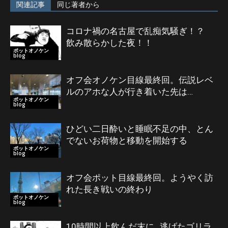
関連記事
同じ著者から
コロナ禍の名古屋で乱痴気騒ぎ！？
飲み散らかした夜！！
ポットオノケン
blog
オフ会オノケン目線最終回。伝説レベ
ルのアホな人が行き着いた先は…
ポットオノケン
blog
ひどい二日酔いと睡眠不足の中、とん
でないお荷物と移動を開始する
ポットオノケン
blog
オフ会ポット目線最終回。ようやく訪
れた長き戦いの終わり
ポットオノケン
blog
10時間以上飲んだ末に…逃げたゴリラ