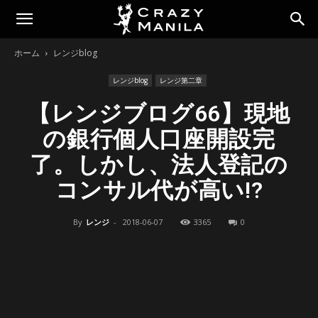
ホーム
レンジblog
レンジblog
レンジ第二章
【レンジブログ66】現地
の銀行個人口座開設完
了。しかし、法人登記の
コンサル代が高い!?
By
レンジ
-
2018-06-07
3365
0