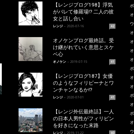
【レンジブログ198】浮気
ポ
がバレて修羅場!? 二人の彼
オ
女と話し合い
ウ
レンジ
-
2020-07-16
42
オ
オノケンブログ最終話。受
オ
け継がれていく意思とスケ
オ
ベ心
オ
オノケン
-
2019-07-15
41
ポ
【レンジブログ187】女優
オ
のようなフィリピーナとワ
オ
ンチャンなるか!?
ポ
レンジ
-
2020-07-01
41
オ
【レンジ外伝最終話】一人
ポ
の日本人男性がフィリピン
オ
を好きになった末路
ウ
レンジ
-
2019-11-22
40