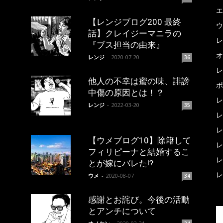
エ
【レンジブログ200 最終
ウ
話】クレイジーマニラの
レ
『ブス担当の由来』
オ
レンジ
-
2020-07-20
36
レ
他人の不幸は蜜の味、誹謗
ポ
中傷の原因とは！？
レ
レンジ
-
2022-03-20
35
レ
レ
【ウメブログ10】除籍して
レ
フィリピーナと結婚するこ
レ
とが嫁にバレた!?
レ
ウメ
-
2020-08-07
34
感謝とお詫び。今後の活動
とアンチについて