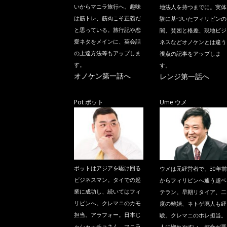
いからマニラ旅行へ。趣味
地法人を持つまでに。実体
は筋トレ、筋肉こそ正義だ
験に基づいたフィリピンの
と思っている。旅行記や恋
闇、貧困と格差、現地ビジ
愛ネタをメインに、英会話
ネスなどオノケンとは違う
の上達方法等もアップしま
視点の記事をアップしま
す。
す。
オノケン第一話へ
レンジ第一話へ
Pot ポット
Ume ウメ
ポットはアジアを駆け回る
ウメは元経営者で、30年前
ビジネスマン。タイでの起
からフィリピンへ通う超ベ
業に成功し、続いてはフィ
テラン。早期リタイア、二
リピンへ。クレマニのカモ
度の離婚、ネトゲ廃人も経
担当。アラフォー。日本じ
験。クレマニのホレ担当。
ゃシャッチョさん、マニラ