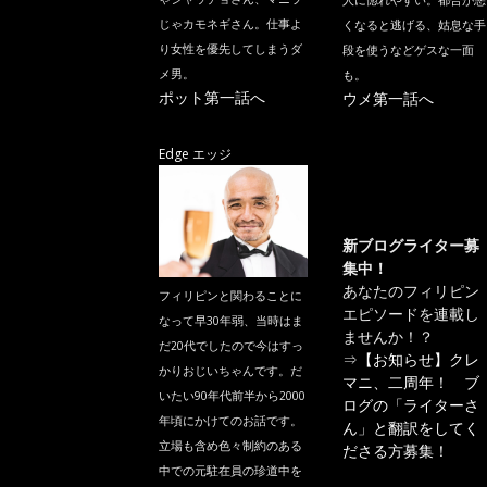
人に惚れやすい。都合が悪
じゃカモネギさん。仕事よ
くなると逃げる、姑息な手
り女性を優先してしまうダ
段を使うなどゲスな一面
メ男。
も。
ポット第一話へ
ウメ第一話へ
Edge エッジ
新ブログライター募
集中！
あなたのフィリピン
フィリピンと関わることに
エピソードを連載し
なって早30年弱、当時はま
ませんか！？
だ20代でしたので今はすっ
⇒
【お知らせ】クレ
かりおじいちゃんです。だ
マニ、二周年！ ブ
いたい90年代前半から2000
ログの「ライターさ
年頃にかけてのお話です。
ん」と翻訳をしてく
立場も含め色々制約のある
ださる方募集！
中での元駐在員の珍道中を