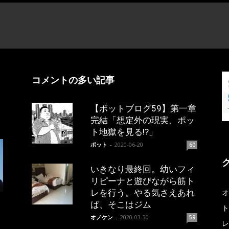
コメントの多い記事
【ポットブログ59】第一章
完結「想定外の現実、ポッ
ト地獄を見る!?」
ポット
-
2020-06-20
60
いきなり最終回。幼いフィ
リピーナと遊びながら筋ト
レを行う。やる気さえあれ
オ
ば、そこはジム
ト
オノケン
-
2020-03-30
59
レ