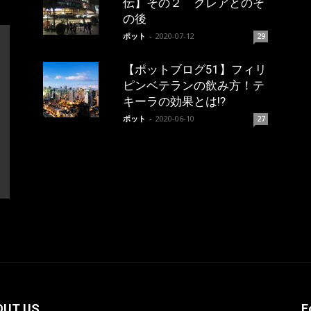
伝】その２ クレアとのそ
の後
ポット
-
2020-07-12
29
【ポットブログ51】フィリ
ピンベテランの飲み方！テ
キーラの効果とは!?
ポット
-
2020-06-10
27
OUT US
F