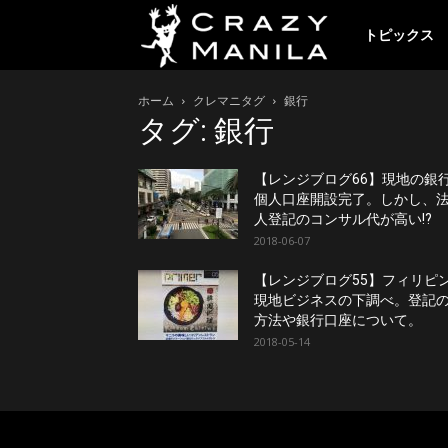
ク
トピックス
ホーム
クレマニタグ
銀行
レ
タグ: 銀行
イ
【レンジブログ66】現地の銀
個人口座開設完了。しかし、
人登記のコンサル代が高い!?
2018-06-07
ジ
【レンジブログ55】フィリピ
現地ビジネスの下調べ。登記
ー
方法や銀行口座について。
2018-05-14
マ