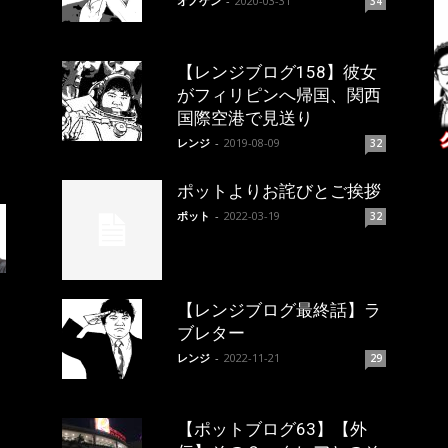
オノケン
-
2020-03-31
34
【レンジブログ158】彼女
がフィリピンへ帰国、関西
国際空港で見送り
レンジ
-
2019-08-09
32
ポットよりお詫びとご挨拶
ポット
-
2022-03-19
32
【レンジブログ最終話】ラ
ブレター
レンジ
-
2022-11-21
29
【ポットブログ63】【外