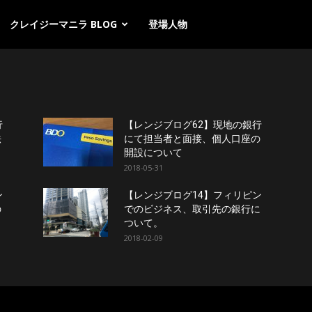
クレイジーマニラ BLOG
登場人物
行
【レンジブログ62】現地の銀行
法
にて担当者と面接、個人口座の
開設について
2018-05-31
ン
【レンジブログ14】フィリピン
の
でのビジネス、取引先の銀行に
ついて。
2018-02-09