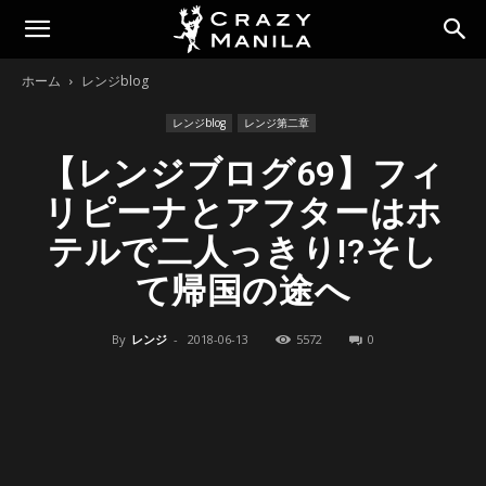
ホーム
レンジblog
レンジblog
レンジ第二章
【レンジブログ69】フィ
リピーナとアフターはホ
テルで二人っきり!?そし
て帰国の途へ
By
レンジ
-
2018-06-13
5572
0