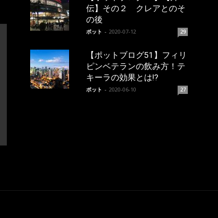
伝】その２ クレアとのそ
の後
ポット
-
2020-07-12
29
【ポットブログ51】フィリ
ピンベテランの飲み方！テ
キーラの効果とは!?
ポット
-
2020-06-10
27