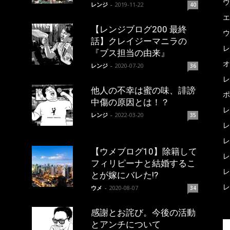
ウ
レンジ
-
2019-11-22
40
エ
【レンジブログ200 最終
ウ
話】クレイジーマニラの
レ
『ブス担当の由来』
オ
レンジ
-
2020-07-20
36
レ
他人の不幸は蜜の味、誹謗
ポ
中傷の原因とは！？
レ
レンジ
-
2022-03-20
35
レ
レ
【ウメブログ10】除籍して
レ
フィリピーナと結婚するこ
レ
とが嫁にバレた!?
レ
ウメ
-
2020-08-07
34
感謝とお詫び。今後の活動
とアンチについて