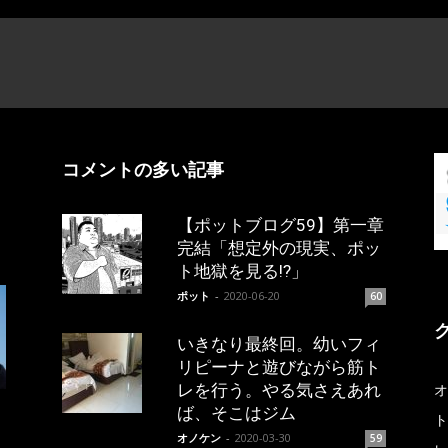
コメントの多い記事
【ポットブログ59】第一章
完結「想定外の現実、ポッ
ト地獄を見る!?」
ポット
-
2020-06-20
60
いきなり最終回。幼いフィ
リピーナと遊びながら筋ト
レを行う。やる気さえあれ
オ
ば、そこはジム
ト
オノケン
-
2020-03-30
59