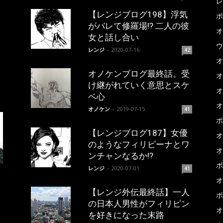
レ
【レンジブログ198】浮気
ポ
がバレて修羅場!? 二人の彼
オ
女と話し合い
ウ
レンジ
-
2020-07-16
42
オ
オノケンブログ最終話。受
オ
け継がれていく意思とスケ
オ
ベ心
オ
オノケン
-
2019-07-15
41
ポ
【レンジブログ187】女優
オ
のようなフィリピーナとワ
オ
ンチャンなるか!?
ポ
レンジ
-
2020-07-01
41
オ
【レンジ外伝最終話】一人
ポ
の日本人男性がフィリピン
オ
を好きになった末路