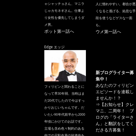
ゃシャッチョさん、マニラ
人に惚れやすい。都合が悪
じゃカモネギさん。仕事よ
くなると逃げる、姑息な手
り女性を優先してしまうダ
段を使うなどゲスな一面
メ男。
も。
ポット第一話へ
ウメ第一話へ
Edge エッジ
新ブログライター募
集中！
あなたのフィリピン
フィリピンと関わることに
エピソードを連載し
なって早30年弱、当時はま
ませんか！？
だ20代でしたので今はすっ
⇒
【お知らせ】クレ
かりおじいちゃんです。だ
マニ、二周年！ ブ
いたい90年代前半から2000
ログの「ライターさ
年頃にかけてのお話です。
ん」と翻訳をしてく
立場も含め色々制約のある
ださる方募集！
中での元駐在員の珍道中を