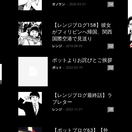
オノケン
-
2020-03-31
34
【レンジブログ158】彼女
がフィリピンへ帰国、関西
国際空港で見送り
レンジ
-
2019-08-09
32
ポットよりお詫びとご挨拶
ポット
-
2022-03-19
32
【レンジブログ最終話】ラ
ブレター
レンジ
-
2022-11-21
29
【ポットブログ63】【外