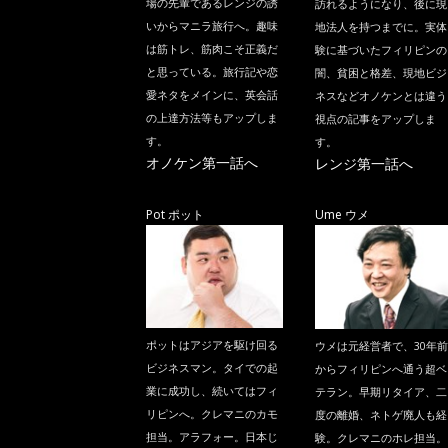
場の先輩であるレンジの誘
訪れるようになり、後に現
いからマニラ旅行へ。趣味
地法人を持つまでに。実体
は筋トレ、筋肉こそ正義だ
験に基づいたフィリピンの
と思っている。旅行記や恋
闇、貧困と格差、現地ビジ
愛ネタをメインに、英会話
ネスなどオノケンとは違う
の上達方法等もアップしま
視点の記事をアップしま
す。
す。
オノケン第一話へ
レンジ第一話へ
Pot ポット
Ume ウメ
ポットはアジアを駆け回る
ウメは元経営者で、30年前
ビジネスマン。タイでの起
からフィリピンへ通う超ベ
業に成功し、続いてはフィ
テラン。早期リタイア、二
リピンへ。クレマニのカモ
度の離婚、ネトゲ廃人も経
担当。アラフォー。日本じ
験。クレマニのホレ担当。