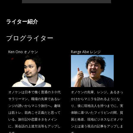
ライター紹介
ブログライター
Ken Ono オノケン
Range Abe レンジ
オノケンは日本で働く普通の３０代
オノケンの先輩、レンジ。あるきっ
サラリーマン。職場の先輩であるレ
かけからマニラを訪れるようにな
ンジの誘いからマニラ旅行へ。趣味
り、後に現地法人を持つまでに。実
は筋トレ、筋肉こそ正義だと思って
体験に基づいたフィリピンの闇、貧
いる。旅行記や恋愛ネタをメイン
困と格差、現地ビジネスなどオノケ
に、英会話の上達方法等もアップし
ンとは違う視点の記事をアップしま