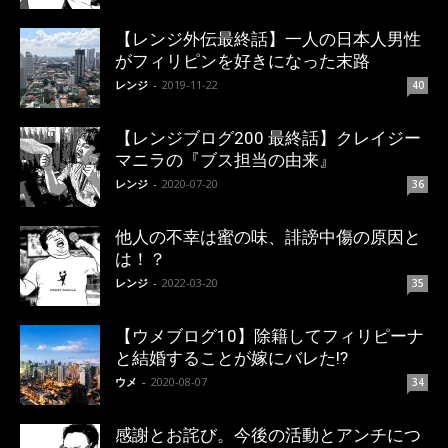
【レンジ外伝最終話】一人の日本人男性
がフィリピンを好きになった末路
レンジ
-
2019-11-22
40
【レンジブログ200 最終話】クレイジー
マニラの『ブス担当の由来』
レンジ
-
2020-07-20
36
他人の不幸は蜜の味、誹謗中傷の原因と
は！？
レンジ
-
2022-03-20
35
【ウメブログ10】除籍してフィリピーナ
と結婚することが嫁にバレた!?
ウメ
-
2020-08-07
34
感謝とお詫び。今後の活動とアンチにつ