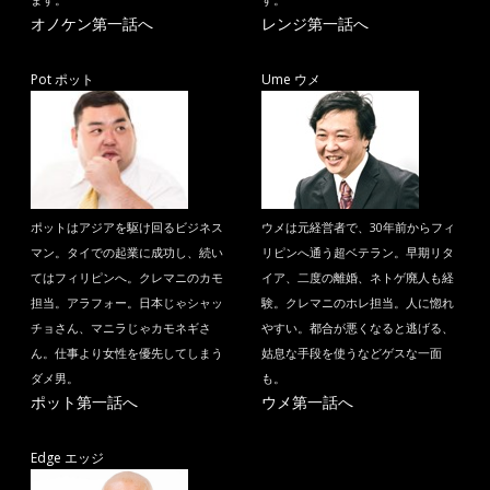
ます。
す。
オノケン第一話へ
レンジ第一話へ
Pot ポット
Ume ウメ
ポットはアジアを駆け回るビジネス
ウメは元経営者で、30年前からフィ
マン。タイでの起業に成功し、続い
リピンへ通う超ベテラン。早期リタ
てはフィリピンへ。クレマニのカモ
イア、二度の離婚、ネトゲ廃人も経
担当。アラフォー。日本じゃシャッ
験。クレマニのホレ担当。人に惚れ
チョさん、マニラじゃカモネギさ
やすい。都合が悪くなると逃げる、
ん。仕事より女性を優先してしまう
姑息な手段を使うなどゲスな一面
ダメ男。
も。
ポット第一話へ
ウメ第一話へ
Edge エッジ