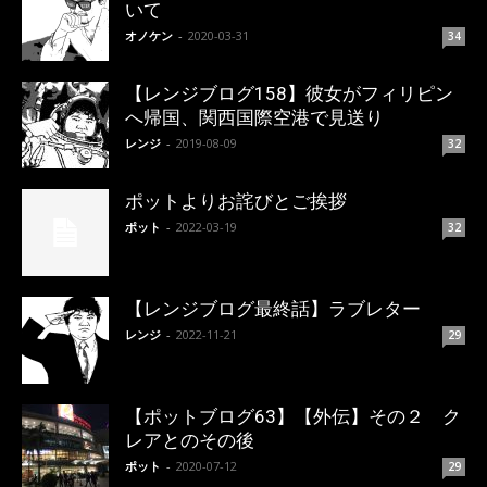
いて
オノケン
-
2020-03-31
34
【レンジブログ158】彼女がフィリピン
へ帰国、関西国際空港で見送り
レンジ
-
2019-08-09
32
ポットよりお詫びとご挨拶
ポット
-
2022-03-19
32
【レンジブログ最終話】ラブレター
レンジ
-
2022-11-21
29
【ポットブログ63】【外伝】その２ ク
レアとのその後
ポット
-
2020-07-12
29