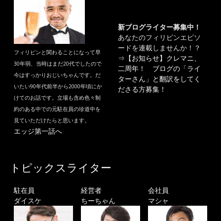
新ブログライター募集中！
あなたのフィリピンエピソ
ードを連載しませんか！？
フィリピンと関わることになって早
⇒
【お知らせ】クレマニ、
30年弱、当時はまだ20代でしたので
二周年！ ブログの「ライ
今はすっかりおじいちゃんです。だ
ターさん」と翻訳をしてく
いたい90年代前半から2000年頃にか
ださる方募集！
けてのお話です。立場も含め色々制
約のある中での元駐在員の珍道中を
見ていただけたらと思います。
エッジ第一話へ
トピックスライター
駐在員
経営者
会社員
ダイスケ
ちーちゃん
マシャ