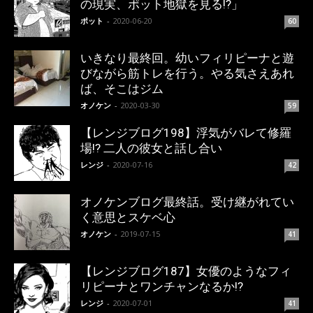
の現実、ポット地獄を見る!?」
ポット
-
2020-06-20
60
いきなり最終回。幼いフィリピーナと遊
びながら筋トレを行う。やる気さえあれ
ば、そこはジム
オノケン
-
2020-03-30
59
【レンジブログ198】浮気がバレて修羅
場!? 二人の彼女と話し合い
レンジ
-
2020-07-16
42
オノケンブログ最終話。受け継がれてい
く意思とスケベ心
オノケン
-
2019-07-15
41
【レンジブログ187】女優のようなフィ
リピーナとワンチャンなるか!?
レンジ
-
2020-07-01
41