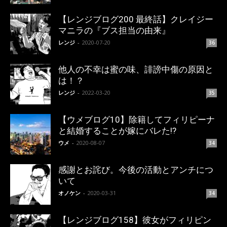
【レンジブログ200 最終話】クレイジー
マニラの『ブス担当の由来』
レンジ
-
2020-07-20
36
他人の不幸は蜜の味、誹謗中傷の原因と
は！？
レンジ
-
2022-03-20
35
【ウメブログ10】除籍してフィリピーナ
と結婚することが嫁にバレた!?
ウメ
-
2020-08-07
34
感謝とお詫び。今後の活動とアンチにつ
いて
オノケン
-
2020-03-31
34
【レンジブログ158】彼女がフィリピン