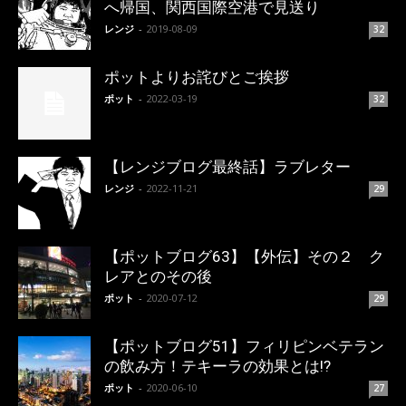
へ帰国、関西国際空港で見送り
レンジ
-
2019-08-09
32
ポットよりお詫びとご挨拶
ポット
-
2022-03-19
32
【レンジブログ最終話】ラブレター
レンジ
-
2022-11-21
29
【ポットブログ63】【外伝】その２ ク
レアとのその後
ポット
-
2020-07-12
29
【ポットブログ51】フィリピンベテラン
の飲み方！テキーラの効果とは!?
ポット
-
2020-06-10
27