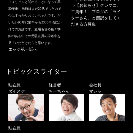
フィリピンと関わることになって早
⇒
【お知らせ】クレマニ、
30年弱、当時はまだ20代でしたので
二周年！ ブログの「ライ
今はすっかりおじいちゃんです。だ
ターさん」と翻訳をしてく
いたい90年代前半から2000年頃にか
ださる方募集！
けてのお話です。立場も含め色々制
約のある中での元駐在員の珍道中を
見ていただけたらと思います。
エッジ第一話へ
トピックスライター
駐在員
経営者
会社員
ダイスケ
ちーちゃん
マシャ
駐在員