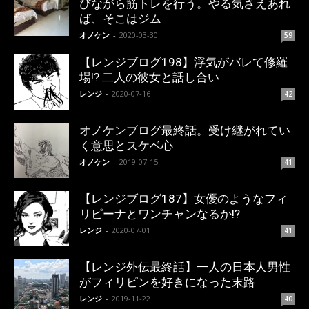
びながら筋トレを行う。やる気さえあれ
ば、そこはジム
オノケン
-
2020-03-30
59
【レンジブログ198】浮気がバレて修羅
場!? 二人の彼女と話し合い
レンジ
-
2020-07-16
42
オノケンブログ最終話。受け継がれてい
く意思とスケベ心
オノケン
-
2019-07-15
41
【レンジブログ187】女優のようなフィ
リピーナとワンチャンなるか!?
レンジ
-
2020-07-01
41
【レンジ外伝最終話】一人の日本人男性
がフィリピンを好きになった末路
レンジ
-
2019-11-22
40