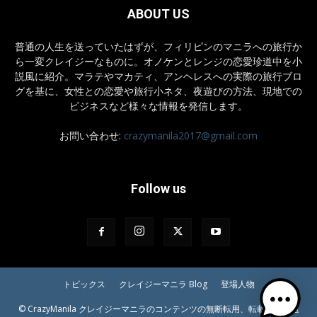
ABOUT US
普通の人生を送っていたはずが、フィリピンのマニラへの旅行か
ら一変クレイジーなものに。オノケンとレンジの恋愛珍道中を小
説風に紹介。マラテやマカティ、アンヘレスへの実際の旅行ブロ
グを基に、女性との恋愛や旅行小ネタ、夜遊びの方法、現地での
ビジネスなど様々な情報を発信します。
お問い合わせ:
crazymanila2017@gmail.com
Follow us
トピックス
クレイジーマニラ Blog
登場人物
© CrazyManila クレイジーマニラのコンテンツの無断転用、転載等はご遠