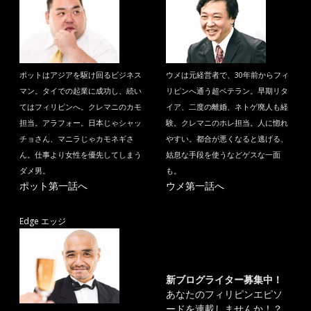
ポットはアジアを駆け回るビジネス
ウメは元経営者で、30年前からフィ
マン。タイでの起業に成功し、続い
リピンへ通う超ベテラン。早期リタ
てはフィリピンへ。クレマニのカモ
イア、二度の離婚、ネトゲ廃人も経
担当。アラフォー。日本じゃシャッ
験。クレマニのホレ担当。人に惚れ
チョさん、マニラじゃカモネギさ
やすい。都合が悪くなると逃げる、
ん。仕事より女性を優先してしまう
姑息な手段を使うなどゲスな一面
ダメ男。
も。
ポット第一話へ
ウメ第一話へ
Edge エッジ
新ブログライター募集中！
あなたのフィリピンエピソ
ードを連載しませんか！？