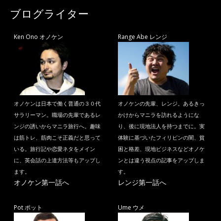
ブログライター
Ken Ono オノケン
Range Abe レンジ
オノケンは日本で働く普通の３０代
オノケンの先輩、レンジ。あるきっ
サラリーマン。職場の先輩であるレ
かけからマニラを訪れるようにな
ンジの誘いからマニラ旅行へ。趣味
り、後に現地法人を持つまでに。実
は筋トレ、筋肉こそ正義だと思って
体験に基づいたフィリピンの闇、貧
いる。旅行記や恋愛ネタをメイン
困と格差、現地ビジネスなどオノケ
に、英会話の上達方法等もアップし
ンとは違う視点の記事をアップしま
ます。
す。
オノケン第一話へ
レンジ第一話へ
Pot ポット
Ume ウメ