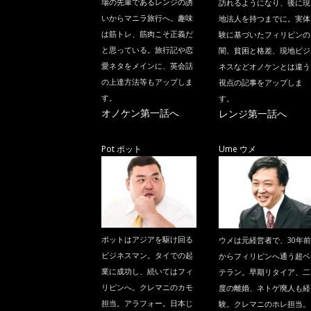
場の先輩であるレンジの誘
訪れるようになり、後に現
いからマニラ旅行へ。趣味
地法人を持つまでに。実体
は筋トレ、筋肉こそ正義だ
験に基づいたフィリピンの
と思っている。旅行記や恋
闇、貧困と格差、現地ビジ
愛ネタをメインに、英会話
ネスなどオノケンとは違う
の上達方法等もアップしま
視点の記事をアップしま
す。
す。
オノケン第一話へ
レンジ第一話へ
Pot ポット
Ume ウメ
ポットはアジアを駆け回る
ウメは元経営者で、30年前
ビジネスマン。タイでの起
からフィリピンへ通う超ベ
業に成功し、続いてはフィ
テラン。早期リタイア、二
リピンへ。クレマニのカモ
度の離婚、ネトゲ廃人も経
担当。アラフォー。日本じ
験。クレマニのホレ担当。