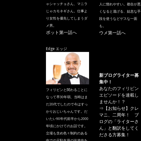
ゃシャッチョさん、マニラ
人に惚れやすい。都合が悪
じゃカモネギさん。仕事よ
くなると逃げる、姑息な手
り女性を優先してしまうダ
段を使うなどゲスな一面
メ男。
も。
ポット第一話へ
ウメ第一話へ
Edge エッジ
新ブログライター募
集中！
あなたのフィリピン
フィリピンと関わることに
エピソードを連載し
なって早30年弱、当時はま
ませんか！？
だ20代でしたので今はすっ
⇒
【お知らせ】クレ
かりおじいちゃんです。だ
マニ、二周年！ ブ
いたい90年代前半から2000
ログの「ライターさ
年頃にかけてのお話です。
ん」と翻訳をしてく
立場も含め色々制約のある
ださる方募集！
中での元駐在員の珍道中を