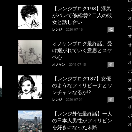
レ
【レンジブログ198】浮気
ポ
がバレて修羅場!? 二人の彼
オ
女と話し合い
ウ
レンジ
-
2020-07-16
42
オ
オノケンブログ最終話。受
オ
け継がれていく意思とスケ
オ
ベ心
オ
オノケン
-
2019-07-15
41
ポ
【レンジブログ187】女優
オ
のようなフィリピーナとワ
オ
ンチャンなるか!?
ポ
レンジ
-
2020-07-01
41
オ
【レンジ外伝最終話】一人
ポ
の日本人男性がフィリピン
オ
を好きになった末路