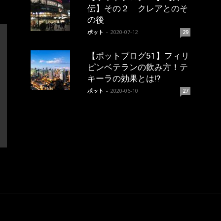
伝】その２ クレアとのそ
の後
ポット
-
2020-07-12
29
【ポットブログ51】フィリ
ピンベテランの飲み方！テ
キーラの効果とは!?
ポット
-
2020-06-10
27