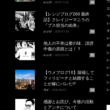
ウ
レンジ
-
2019-11-22
40
エ
【レンジブログ200 最終
ウ
話】クレイジーマニラの
レ
『ブス担当の由来』
オ
レンジ
-
2020-07-20
36
レ
他人の不幸は蜜の味、誹謗
ポ
中傷の原因とは！？
レ
レンジ
-
2022-03-20
35
レ
レ
【ウメブログ10】除籍して
レ
フィリピーナと結婚するこ
レ
とが嫁にバレた!?
レ
ウメ
-
2020-08-07
34
感謝とお詫び。今後の活動
とアンチについて