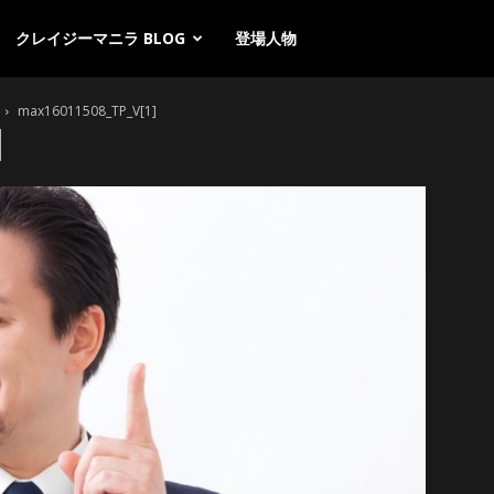
クレイジーマニラ BLOG
登場人物
max16011508_TP_V[1]
]