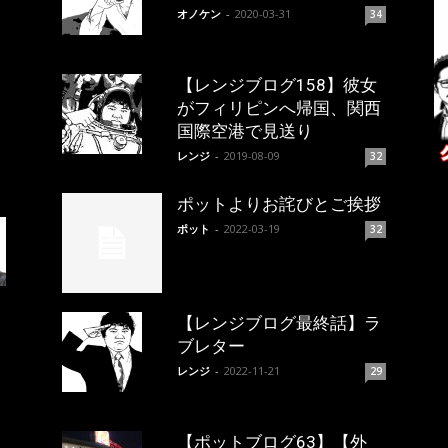
オノケン
-
2020-03-31
34
【レンジブログ158】彼女
がフィリピンへ帰国、関西
国際空港で見送り
レンジ
-
2019-08-09
32
ポットよりお詫びとご挨拶
ポット
-
2022-03-19
32
【レンジブログ最終話】ラ
ブレター
レンジ
-
2022-11-21
29
【ポットブログ63】【外