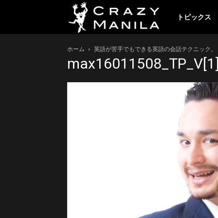
ク
トピックス
ホーム
英語が苦手でもできる英語の会話テクニック。
レ
max16011508_TP_V[1
イ
ジ
ー
マ