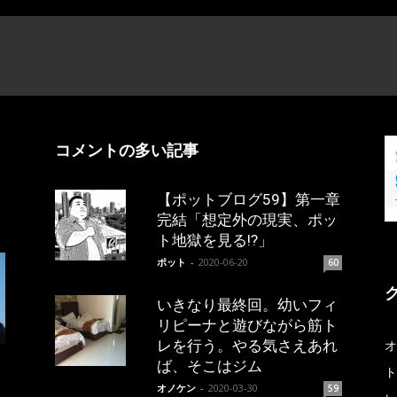
コメントの多い記事
【ポットブログ59】第一章
完結「想定外の現実、ポッ
ト地獄を見る!?」
ポット
-
2020-06-20
60
いきなり最終回。幼いフィ
リピーナと遊びながら筋ト
レを行う。やる気さえあれ
オ
ば、そこはジム
ト
オノケン
-
2020-03-30
59