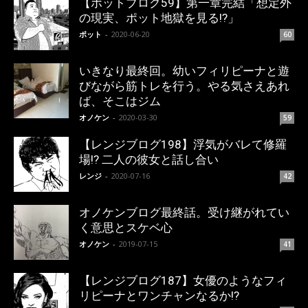
【ポットブログ59】第一章完結「想定外
の現実、ポット地獄を見る!?」
ポット
-
2020-06-20
60
いきなり最終回。幼いフィリピーナと遊
びながら筋トレを行う。やる気さえあれ
ば、そこはジム
オノケン
-
2020-03-30
59
【レンジブログ198】浮気がバレて修羅
場!? 二人の彼女と話し合い
レンジ
-
2020-07-16
42
オノケンブログ最終話。受け継がれてい
く意思とスケベ心
オノケン
-
2019-07-15
41
【レンジブログ187】女優のようなフィ
リピーナとワンチャンなるか!?