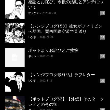
感謝とお詫び。今後の活動とアンチにつ
いて
オノケン
-
2020-03-31
34
【レンジブログ158】彼女がフィリピン
へ帰国、関西国際空港で見送り
レンジ
-
2019-08-09
32
ポットよりお詫びとご挨拶
ポット
-
2022-03-19
32
【レンジブログ最終話】ラブレター
レンジ
-
2022-11-21
29
【ポットブログ63】【外伝】その２ ク
レアとのその後