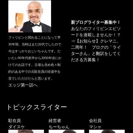
新ブログライター募集中！
あなたのフィリピンエピソ
ードを連載しませんか！？
フィリピンと関わることになって早
⇒
【お知らせ】クレマニ、
30年弱、当時はまだ20代でしたので
二周年！ ブログの「ライ
今はすっかりおじいちゃんです。だ
ターさん」と翻訳をしてく
いたい90年代前半から2000年頃にか
ださる方募集！
けてのお話です。立場も含め色々制
約のある中での元駐在員の珍道中を
見ていただけたらと思います。
エッジ第一話へ
トピックスライター
駐在員
経営者
会社員
ダイスケ
ちーちゃん
マシャ