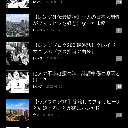
レンジ
-
2020-07-01
41
【レンジ外伝最終話】一人の日本人男性
がフィリピンを好きになった末路
レンジ
-
2019-11-22
40
【レンジブログ200 最終話】クレイジー
マニラの『ブス担当の由来』
レンジ
-
2020-07-20
36
他人の不幸は蜜の味、誹謗中傷の原因と
は！？
レンジ
-
2022-03-20
35
【ウメブログ10】除籍してフィリピーナ
と結婚することが嫁にバレた!?
ウメ
-
2020-08-07
34