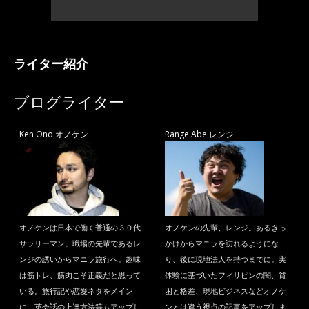
ライター紹介
ブログライター
Ken Ono オノケン
Range Abe レンジ
オノケンは日本で働く普通の３０代
オノケンの先輩、レンジ。あるきっ
サラリーマン。職場の先輩であるレ
かけからマニラを訪れるようにな
ンジの誘いからマニラ旅行へ。趣味
り、後に現地法人を持つまでに。実
は筋トレ、筋肉こそ正義だと思って
体験に基づいたフィリピンの闇、貧
いる。旅行記や恋愛ネタをメイン
困と格差、現地ビジネスなどオノケ
に、英会話の上達方法等もアップし
ンとは違う視点の記事をアップしま