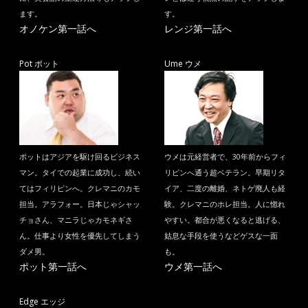
ます。
す。
オノケン第一話へ
レンジ第一話へ
Pot ポット
Ume ウメ
ポットはアジアを駆け回るビジネス
ウメは元経営者で、30年前からフィ
マン。タイでの起業に成功し、続い
リピンへ通う超ベテラン。早期リタ
てはフィリピンへ。クレマニのカモ
イア、二度の離婚、ネトゲ廃人も経
担当。アラフォー。日本じゃシャッ
験。クレマニのホレ担当。人に惚れ
チョさん、マニラじゃカモネギさ
やすい。都合が悪くなると逃げる、
ん。仕事より女性を優先してしまう
姑息な手段を使うなどゲスな一面
ダメ男。
も。
ポット第一話へ
ウメ第一話へ
Edge エッジ