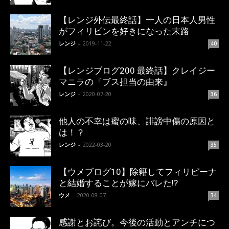
【レンジ外伝最終話】一人の日本人男性
がフィリピンを好きになった末路
レンジ
-
2019-11-22
40
【レンジブログ200 最終話】クレイジー
マニラの『ブス担当の由来』
レンジ
-
2020-07-20
36
他人の不幸は蜜の味、誹謗中傷の原因と
は！？
レンジ
-
2022-03-20
35
【ウメブログ10】除籍してフィリピーナ
と結婚することが嫁にバレた!?
ウメ
-
2020-08-07
34
感謝とお詫び。今後の活動とアンチにつ