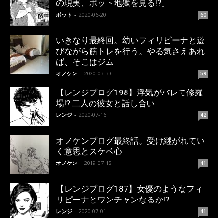
の現実、ポット地獄を見る!?」
ポット
-
2020-06-20
60
いきなり最終回。幼いフィリピーナと遊
びながら筋トレを行う。やる気さえあれ
ば、そこはジム
オノケン
-
2020-03-30
59
【レンジブログ198】浮気がバレて修羅
場!? 二人の彼女と話し合い
レンジ
-
2020-07-16
42
オノケンブログ最終話。受け継がれてい
く意思とスケベ心
オノケン
-
2019-07-15
41
【レンジブログ187】女優のようなフィ
リピーナとワンチャンなるか!?
レンジ
-
2020-07-01
41