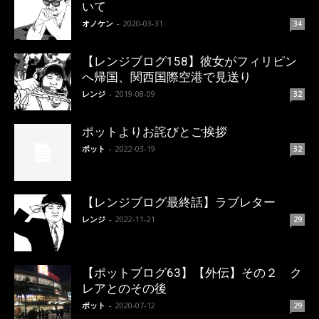
いて
オノケン
-
2020-03-31
34
【レンジブログ158】彼女がフィリピン
へ帰国、関西国際空港で見送り
レンジ
-
2019-08-09
32
ポットよりお詫びとご挨拶
ポット
-
2022-03-19
32
【レンジブログ最終話】ラブレター
レンジ
-
2022-11-21
29
【ポットブログ63】【外伝】その２ ク
レアとのその後
ポット
-
2020-07-12
29