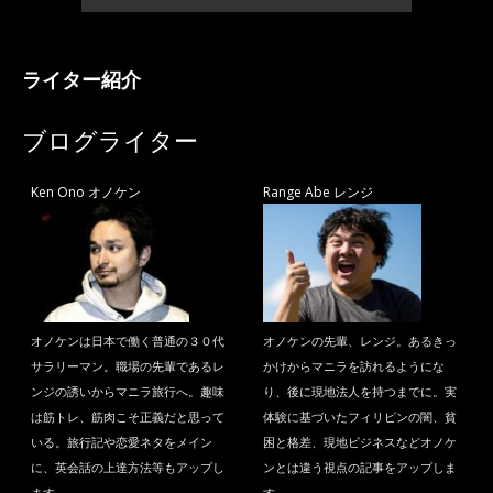
ライター紹介
ブログライター
Ken Ono オノケン
Range Abe レンジ
オノケンは日本で働く普通の３０代
オノケンの先輩、レンジ。あるきっ
サラリーマン。職場の先輩であるレ
かけからマニラを訪れるようにな
ンジの誘いからマニラ旅行へ。趣味
り、後に現地法人を持つまでに。実
は筋トレ、筋肉こそ正義だと思って
体験に基づいたフィリピンの闇、貧
いる。旅行記や恋愛ネタをメイン
困と格差、現地ビジネスなどオノケ
に、英会話の上達方法等もアップし
ンとは違う視点の記事をアップしま