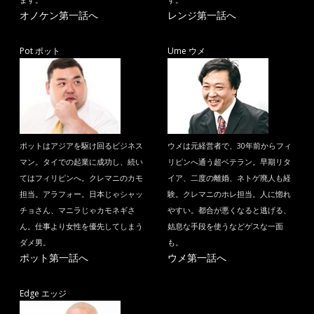
ます。
す。
オノケン第一話へ
レンジ第一話へ
Pot ポット
Ume ウメ
ポットはアジアを駆け回るビジネス
ウメは元経営者で、30年前からフィ
マン。タイでの起業に成功し、続い
リピンへ通う超ベテラン。早期リタ
てはフィリピンへ。クレマニのカモ
イア、二度の離婚、ネトゲ廃人も経
担当。アラフォー。日本じゃシャッ
験。クレマニのホレ担当。人に惚れ
チョさん、マニラじゃカモネギさ
やすい。都合が悪くなると逃げる、
ん。仕事より女性を優先してしまう
姑息な手段を使うなどゲスな一面
ダメ男。
も。
ポット第一話へ
ウメ第一話へ
Edge エッジ