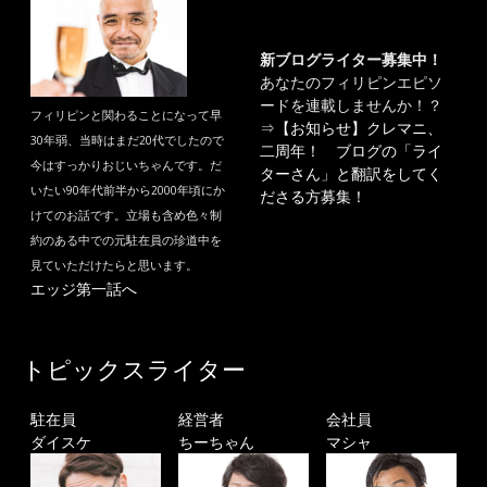
新ブログライター募集中！
あなたのフィリピンエピソ
ードを連載しませんか！？
フィリピンと関わることになって早
⇒
【お知らせ】クレマニ、
30年弱、当時はまだ20代でしたので
二周年！ ブログの「ライ
今はすっかりおじいちゃんです。だ
ターさん」と翻訳をしてく
いたい90年代前半から2000年頃にか
ださる方募集！
けてのお話です。立場も含め色々制
約のある中での元駐在員の珍道中を
見ていただけたらと思います。
エッジ第一話へ
トピックスライター
駐在員
経営者
会社員
ダイスケ
ちーちゃん
マシャ