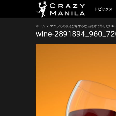
ク
トピックス
ホーム
マニラでの夜遊びをするなら絶対に外せないKT
レ
wine-2891894_960_72
イ
ジ
ー
マ