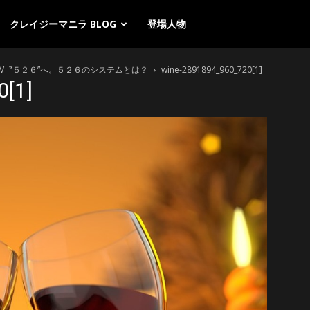
クレイジーマニラ BLOG
登場人物
V〝５２６”へ。５２６のシステムとは？
wine-2891894_960_720[1]
0[1]