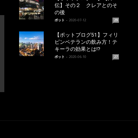
伝】その２ クレアとのそ
の後
ポット
-
2020-07-12
29
【ポットブログ51】フィリ
ピンベテランの飲み方！テ
キーラの効果とは!?
ポット
-
2020-06-10
27