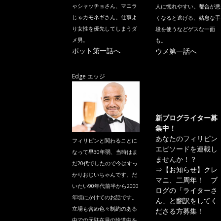
ゃシャッチョさん、マニラ
人に惚れやすい。都合が悪
じゃカモネギさん。仕事よ
くなると逃げる、姑息な手
り女性を優先してしまうダ
段を使うなどゲスな一面
メ男。
も。
ポット第一話へ
ウメ第一話へ
Edge エッジ
新ブログライター募
集中！
あなたのフィリピン
フィリピンと関わることに
エピソードを連載し
なって早30年弱、当時はま
ませんか！？
だ20代でしたので今はすっ
⇒
【お知らせ】クレ
かりおじいちゃんです。だ
マニ、二周年！ ブ
いたい90年代前半から2000
ログの「ライターさ
年頃にかけてのお話です。
ん」と翻訳をしてく
立場も含め色々制約のある
ださる方募集！
中での元駐在員の珍道中を