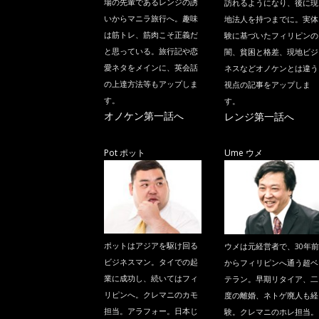
場の先輩であるレンジの誘
訪れるようになり、後に現
いからマニラ旅行へ。趣味
地法人を持つまでに。実体
は筋トレ、筋肉こそ正義だ
験に基づいたフィリピンの
と思っている。旅行記や恋
闇、貧困と格差、現地ビジ
愛ネタをメインに、英会話
ネスなどオノケンとは違う
の上達方法等もアップしま
視点の記事をアップしま
す。
す。
オノケン第一話へ
レンジ第一話へ
Pot ポット
Ume ウメ
ポットはアジアを駆け回る
ウメは元経営者で、30年前
ビジネスマン。タイでの起
からフィリピンへ通う超ベ
業に成功し、続いてはフィ
テラン。早期リタイア、二
リピンへ。クレマニのカモ
度の離婚、ネトゲ廃人も経
担当。アラフォー。日本じ
験。クレマニのホレ担当。