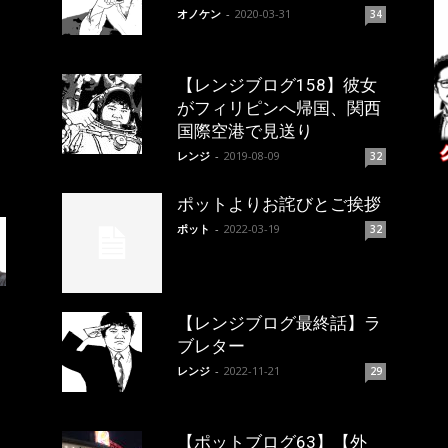
オノケン
-
2020-03-31
34
【レンジブログ158】彼女
がフィリピンへ帰国、関西
国際空港で見送り
レンジ
-
2019-08-09
32
ポットよりお詫びとご挨拶
ポット
-
2022-03-19
32
【レンジブログ最終話】ラ
ブレター
レンジ
-
2022-11-21
29
【ポットブログ63】【外