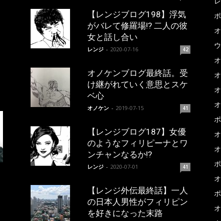
レ
【レンジブログ198】浮気
ポ
がバレて修羅場!? 二人の彼
オ
女と話し合い
ウ
レンジ
-
2020-07-16
42
オ
オノケンブログ最終話。受
オ
け継がれていく意思とスケ
オ
ベ心
オ
オノケン
-
2019-07-15
41
ポ
【レンジブログ187】女優
オ
のようなフィリピーナとワ
オ
ンチャンなるか!?
ポ
レンジ
-
2020-07-01
41
オ
【レンジ外伝最終話】一人
ポ
の日本人男性がフィリピン
オ
を好きになった末路