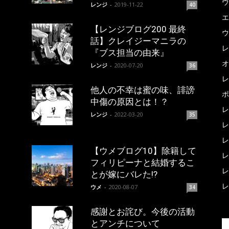
ウ
レンジ
-
2019-11-22
40
エ
【レンジブログ200 最終
ウ
話】クレイジーマニラの
レ
『ブス担当の由来』
オ
レンジ
-
2020-07-20
36
レ
他人の不幸は蜜の味、誹謗
ポ
中傷の原因とは！？
レ
レンジ
-
2022-03-20
35
レ
レ
【ウメブログ10】除籍して
レ
フィリピーナと結婚するこ
レ
とが嫁にバレた!?
レ
ウメ
-
2020-08-07
34
感謝とお詫び。今後の活動
とアンチについて