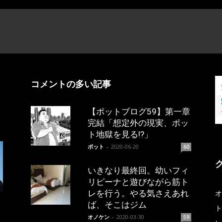
コメントの多い記事
【ポットブログ59】第一章
完結「想定外の現実、ポッ
ト地獄を見る!?」
ポット
-
2020-06-20
60
いきなり最終回。幼いフィ
リピーナと遊びながら筋ト
レを行う。やる気さえあれ
オ
ば、そこはジム
ト
オノケン
-
2020-03-30
59