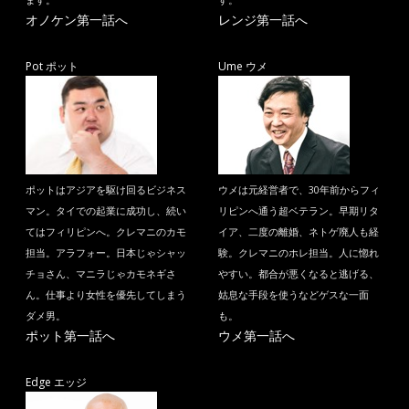
ます。
す。
オノケン第一話へ
レンジ第一話へ
Pot ポット
Ume ウメ
ポットはアジアを駆け回るビジネス
ウメは元経営者で、30年前からフィ
マン。タイでの起業に成功し、続い
リピンへ通う超ベテラン。早期リタ
てはフィリピンへ。クレマニのカモ
イア、二度の離婚、ネトゲ廃人も経
担当。アラフォー。日本じゃシャッ
験。クレマニのホレ担当。人に惚れ
チョさん、マニラじゃカモネギさ
やすい。都合が悪くなると逃げる、
ん。仕事より女性を優先してしまう
姑息な手段を使うなどゲスな一面
ダメ男。
も。
ポット第一話へ
ウメ第一話へ
Edge エッジ