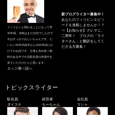
新ブログライター募集中！
あなたのフィリピンエピソ
ードを連載しませんか！？
フィリピンと関わることになって早
⇒
【お知らせ】クレマニ、
30年弱、当時はまだ20代でしたので
二周年！ ブログの「ライ
今はすっかりおじいちゃんです。だ
ターさん」と翻訳をしてく
いたい90年代前半から2000年頃にか
ださる方募集！
けてのお話です。立場も含め色々制
約のある中での元駐在員の珍道中を
見ていただけたらと思います。
エッジ第一話へ
トピックスライター
駐在員
経営者
会社員
ダイスケ
ちーちゃん
マシャ