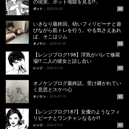
の現実、ポット地獄を見る!?」
ポット
-
2020-06-20
60
いきなり最終回。幼いフィリピーナと遊
びながら筋トレを行う。やる気さえあれ
ば、そこはジム
オノケン
-
2020-03-30
59
【レンジブログ198】浮気がバレて修羅
場!? 二人の彼女と話し合い
レンジ
-
2020-07-16
42
オノケンブログ最終話。受け継がれてい
く意思とスケベ心
オノケン
-
2019-07-15
41
【レンジブログ187】女優のようなフィ
リピーナとワンチャンなるか!?
レンジ
-
2020-07-01
41