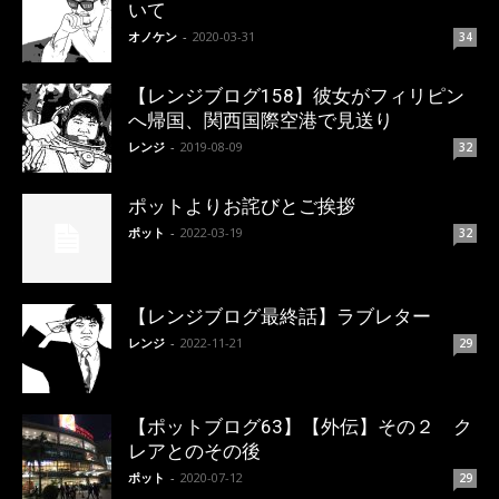
いて
オノケン
-
2020-03-31
34
【レンジブログ158】彼女がフィリピン
へ帰国、関西国際空港で見送り
レンジ
-
2019-08-09
32
ポットよりお詫びとご挨拶
ポット
-
2022-03-19
32
【レンジブログ最終話】ラブレター
レンジ
-
2022-11-21
29
【ポットブログ63】【外伝】その２ ク
レアとのその後
ポット
-
2020-07-12
29