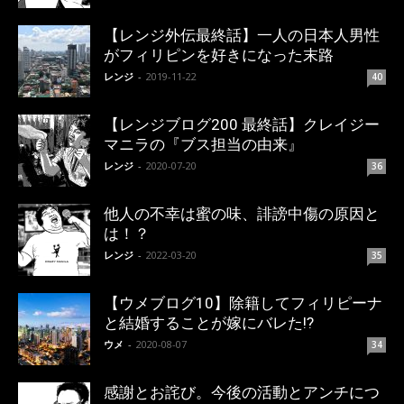
【レンジ外伝最終話】一人の日本人男性
がフィリピンを好きになった末路
レンジ
-
2019-11-22
40
【レンジブログ200 最終話】クレイジー
マニラの『ブス担当の由来』
レンジ
-
2020-07-20
36
他人の不幸は蜜の味、誹謗中傷の原因と
は！？
レンジ
-
2022-03-20
35
【ウメブログ10】除籍してフィリピーナ
と結婚することが嫁にバレた!?
ウメ
-
2020-08-07
34
感謝とお詫び。今後の活動とアンチにつ