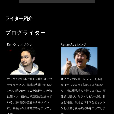
ライター紹介
ブログライター
Ken Ono オノケン
Range Abe レンジ
オノケンは日本で働く普通の３０代
オノケンの先輩、レンジ。あるきっ
サラリーマン。職場の先輩であるレ
かけからマニラを訪れるようにな
ンジの誘いからマニラ旅行へ。趣味
り、後に現地法人を持つまでに。実
は筋トレ、筋肉こそ正義だと思って
体験に基づいたフィリピンの闇、貧
いる。旅行記や恋愛ネタをメイン
困と格差、現地ビジネスなどオノケ
に、英会話の上達方法等もアップし
ンとは違う視点の記事をアップしま