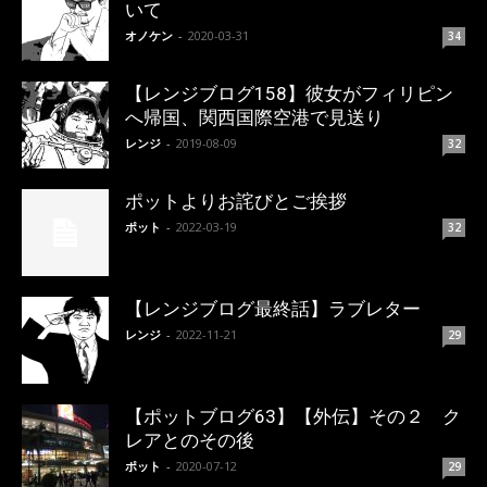
いて
オノケン
-
2020-03-31
34
【レンジブログ158】彼女がフィリピン
へ帰国、関西国際空港で見送り
レンジ
-
2019-08-09
32
ポットよりお詫びとご挨拶
ポット
-
2022-03-19
32
【レンジブログ最終話】ラブレター
レンジ
-
2022-11-21
29
【ポットブログ63】【外伝】その２ ク
レアとのその後
ポット
-
2020-07-12
29