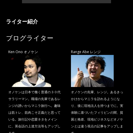
ライター紹介
ブログライター
Ken Ono オノケン
Range Abe レンジ
オノケンは日本で働く普通の３０代
オノケンの先輩、レンジ。あるきっ
サラリーマン。職場の先輩であるレ
かけからマニラを訪れるようにな
ンジの誘いからマニラ旅行へ。趣味
り、後に現地法人を持つまでに。実
は筋トレ、筋肉こそ正義だと思って
体験に基づいたフィリピンの闇、貧
いる。旅行記や恋愛ネタをメイン
困と格差、現地ビジネスなどオノケ
に、英会話の上達方法等もアップし
ンとは違う視点の記事をアップしま