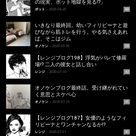
の現実、ポット地獄を見る!?」
ポット
-
2020-06-20
60
いきなり最終回。幼いフィリピーナと遊
びながら筋トレを行う。やる気さえあれ
ば、そこはジム
オノケン
-
2020-03-30
59
【レンジブログ198】浮気がバレて修羅
場!? 二人の彼女と話し合い
レンジ
-
2020-07-16
42
オノケンブログ最終話。受け継がれてい
く意思とスケベ心
オノケン
-
2019-07-15
41
【レンジブログ187】女優のようなフィ
リピーナとワンチャンなるか!?
レンジ
-
2020-07-01
41