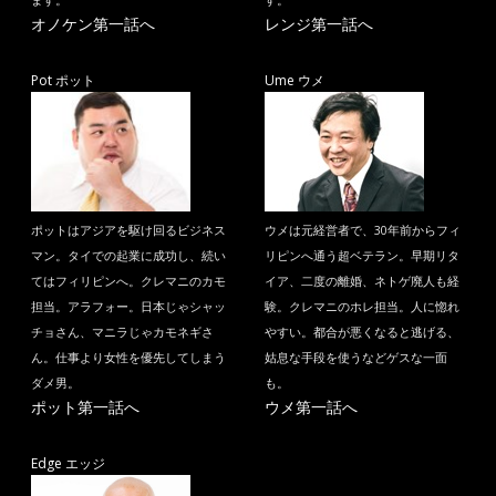
ます。
す。
オノケン第一話へ
レンジ第一話へ
Pot ポット
Ume ウメ
ポットはアジアを駆け回るビジネス
ウメは元経営者で、30年前からフィ
マン。タイでの起業に成功し、続い
リピンへ通う超ベテラン。早期リタ
てはフィリピンへ。クレマニのカモ
イア、二度の離婚、ネトゲ廃人も経
担当。アラフォー。日本じゃシャッ
験。クレマニのホレ担当。人に惚れ
チョさん、マニラじゃカモネギさ
やすい。都合が悪くなると逃げる、
ん。仕事より女性を優先してしまう
姑息な手段を使うなどゲスな一面
ダメ男。
も。
ポット第一話へ
ウメ第一話へ
Edge エッジ