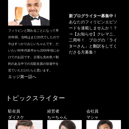
新ブログライター募集中！
あなたのフィリピンエピソ
ードを連載しませんか！？
フィリピンと関わることになって早
⇒
【お知らせ】クレマニ、
30年弱、当時はまだ20代でしたので
二周年！ ブログの「ライ
今はすっかりおじいちゃんです。だ
ターさん」と翻訳をしてく
いたい90年代前半から2000年頃にか
ださる方募集！
けてのお話です。立場も含め色々制
約のある中での元駐在員の珍道中を
見ていただけたらと思います。
エッジ第一話へ
トピックスライター
駐在員
経営者
会社員
ダイスケ
ちーちゃん
マシャ