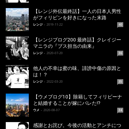
【レンジ外伝最終話】一人の日本人男性
がフィリピンを好きになった末路
レンジ
-
2019-11-22
40
【レンジブログ200 最終話】クレイジー
マニラの『ブス担当の由来』
レンジ
-
2020-07-20
36
他人の不幸は蜜の味、誹謗中傷の原因と
は！？
レンジ
-
2022-03-20
35
【ウメブログ10】除籍してフィリピーナ
と結婚することが嫁にバレた!?
ウメ
-
2020-08-07
34
感謝とお詫び。今後の活動とアンチにつ