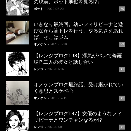
の現実、ポット地獄を見る!?」
ポット
-
2020-06-20
60
いきなり最終回。幼いフィリピーナと遊
びながら筋トレを行う。やる気さえあれ
ば、そこはジム
オノケン
-
2020-03-30
59
【レンジブログ198】浮気がバレて修羅
場!? 二人の彼女と話し合い
レンジ
-
2020-07-16
42
オノケンブログ最終話。受け継がれてい
く意思とスケベ心
オノケン
-
2019-07-15
41
【レンジブログ187】女優のようなフィ
リピーナとワンチャンなるか!?
レンジ
-
2020-07-01
41