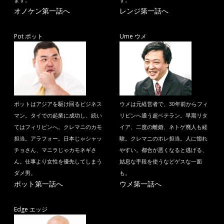
ます。
す。
オノケン第一話へ
レンジ第一話へ
Pot ポット
Ume ウメ
ポットはアジアを駆け回るビジネス
ウメは元経営者で、30年前からフィ
マン。タイでの起業に成功し、続い
リピンへ通う超ベテラン。早期リタ
てはフィリピンへ。クレマニのカモ
イア、二度の離婚、ネトゲ廃人も経
担当。アラフォー。日本じゃシャッ
験。クレマニのホレ担当。人に惚れ
チョさん、マニラじゃカモネギさ
やすい。都合が悪くなると逃げる、
ん。仕事より女性を優先してしまう
姑息な手段を使うなどゲスな一面
ダメ男。
も。
ポット第一話へ
ウメ第一話へ
Edge エッジ