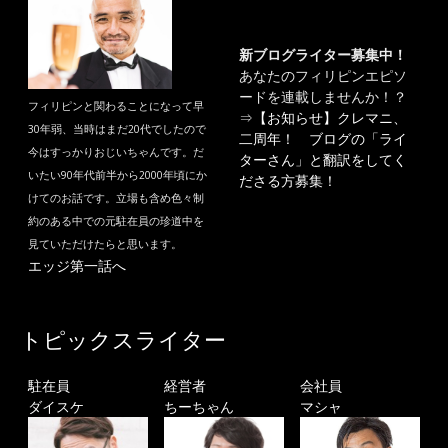
新ブログライター募集中！
あなたのフィリピンエピソ
ードを連載しませんか！？
フィリピンと関わることになって早
⇒
【お知らせ】クレマニ、
30年弱、当時はまだ20代でしたので
二周年！ ブログの「ライ
今はすっかりおじいちゃんです。だ
ターさん」と翻訳をしてく
いたい90年代前半から2000年頃にか
ださる方募集！
けてのお話です。立場も含め色々制
約のある中での元駐在員の珍道中を
見ていただけたらと思います。
エッジ第一話へ
トピックスライター
駐在員
経営者
会社員
ダイスケ
ちーちゃん
マシャ