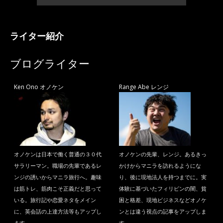
ライター紹介
ブログライター
Ken Ono オノケン
Range Abe レンジ
オノケンは日本で働く普通の３０代
オノケンの先輩、レンジ。あるきっ
サラリーマン。職場の先輩であるレ
かけからマニラを訪れるようにな
ンジの誘いからマニラ旅行へ。趣味
り、後に現地法人を持つまでに。実
は筋トレ、筋肉こそ正義だと思って
体験に基づいたフィリピンの闇、貧
いる。旅行記や恋愛ネタをメイン
困と格差、現地ビジネスなどオノケ
に、英会話の上達方法等もアップし
ンとは違う視点の記事をアップしま