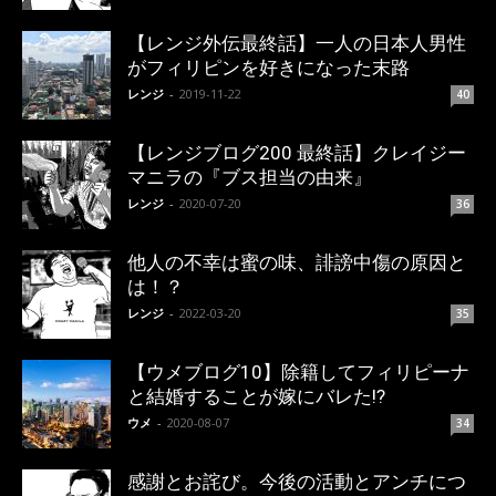
【レンジ外伝最終話】一人の日本人男性
がフィリピンを好きになった末路
レンジ
-
2019-11-22
40
【レンジブログ200 最終話】クレイジー
マニラの『ブス担当の由来』
レンジ
-
2020-07-20
36
他人の不幸は蜜の味、誹謗中傷の原因と
は！？
レンジ
-
2022-03-20
35
【ウメブログ10】除籍してフィリピーナ
と結婚することが嫁にバレた!?
ウメ
-
2020-08-07
34
感謝とお詫び。今後の活動とアンチにつ