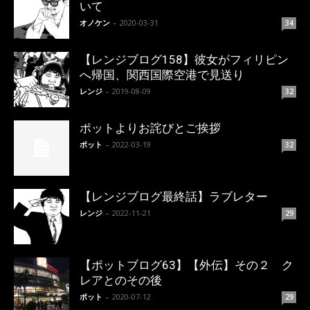
いて
オノケン
-
2020-03-31
34
【レンジブログ158】彼女がフィリピン
へ帰国、関西国際空港で見送り
レンジ
-
2019-08-09
32
ポットよりお詫びとご挨拶
ポット
-
2022-03-19
32
【レンジブログ最終話】ラブレター
レンジ
-
2022-11-21
29
【ポットブログ63】【外伝】その２ ク
レアとのその後
ポット
-
2020-07-12
29