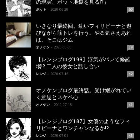
の現実、ポット地獄を見る!?」
ポット
-
2020-06-20
60
いきなり最終回。幼いフィリピーナと遊
びながら筋トレを行う。やる気さえあれ
ば、そこはジム
オノケン
-
2020-03-30
59
【レンジブログ198】浮気がバレて修羅
場!? 二人の彼女と話し合い
レンジ
-
2020-07-16
42
オノケンブログ最終話。受け継がれてい
く意思とスケベ心
オノケン
-
2019-07-15
41
【レンジブログ187】女優のようなフィ
リピーナとワンチャンなるか!?
レンジ
-
2020-07-01
41