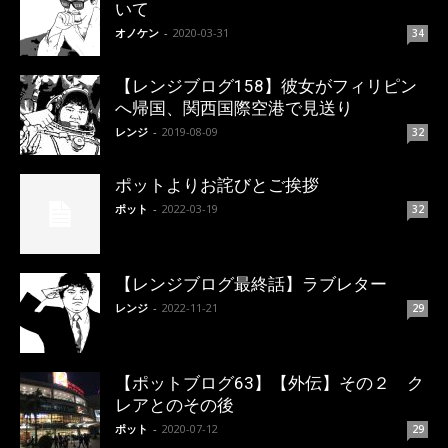
いて
オノケン
-
2020-03-31
34
【レンジブログ158】彼女がフィリピン
へ帰国、関西国際空港で見送り
レンジ
-
2019-08-09
32
ポットよりお詫びとご挨拶
ポット
-
2022-03-19
32
【レンジブログ最終話】ラブレター
レンジ
-
2022-11-21
29
【ポットブログ63】【外伝】その２ ク
レアとのその後
ポット
-
2020-07-12
29