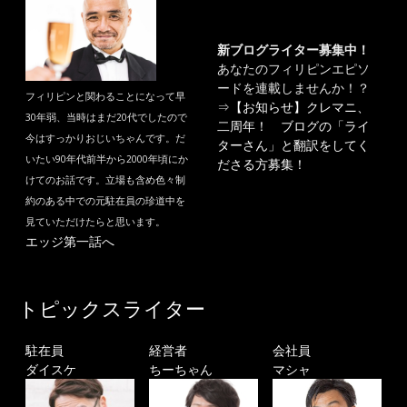
新ブログライター募集中！
あなたのフィリピンエピソ
ードを連載しませんか！？
フィリピンと関わることになって早
⇒
【お知らせ】クレマニ、
30年弱、当時はまだ20代でしたので
二周年！ ブログの「ライ
今はすっかりおじいちゃんです。だ
ターさん」と翻訳をしてく
いたい90年代前半から2000年頃にか
ださる方募集！
けてのお話です。立場も含め色々制
約のある中での元駐在員の珍道中を
見ていただけたらと思います。
エッジ第一話へ
トピックスライター
駐在員
経営者
会社員
ダイスケ
ちーちゃん
マシャ