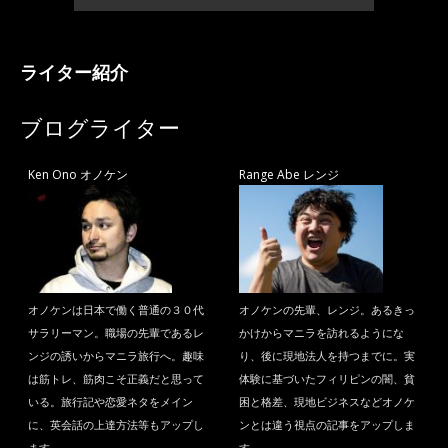
ライター紹介
ブログライター
Ken Ono オノケン
Range Abe レンジ
オノケンは日本で働く普通の３０代
オノケンの先輩、レンジ。あるきっ
サラリーマン。職場の先輩であるレ
かけからマニラを訪れるようにな
ンジの誘いからマニラ旅行へ。趣味
り、後に現地法人を持つまでに。実
は筋トレ、筋肉こそ正義だと思って
体験に基づいたフィリピンの闇、貧
いる。旅行記や恋愛ネタをメイン
困と格差、現地ビジネスなどオノケ
に、英会話の上達方法等もアップし
ンとは違う視点の記事をアップしま