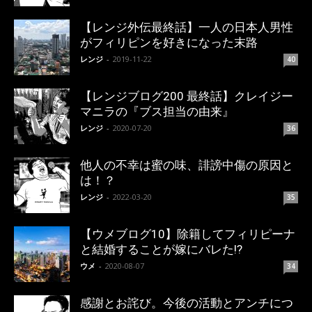
【レンジ外伝最終話】一人の日本人男性
がフィリピンを好きになった末路
レンジ
-
2019-11-22
40
【レンジブログ200 最終話】クレイジー
マニラの『ブス担当の由来』
レンジ
-
2020-07-20
36
他人の不幸は蜜の味、誹謗中傷の原因と
は！？
レンジ
-
2022-03-20
35
【ウメブログ10】除籍してフィリピーナ
と結婚することが嫁にバレた!?
ウメ
-
2020-08-07
34
感謝とお詫び。今後の活動とアンチにつ