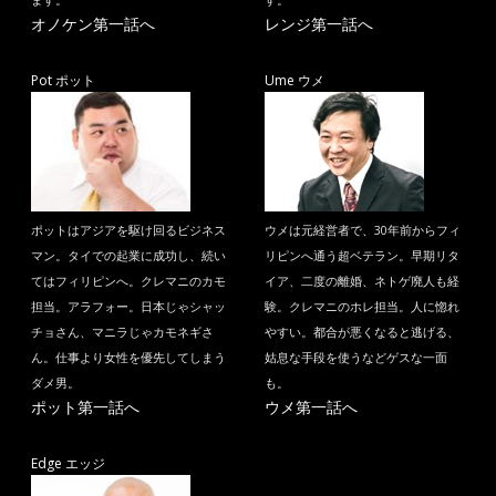
ます。
す。
オノケン第一話へ
レンジ第一話へ
Pot ポット
Ume ウメ
ポットはアジアを駆け回るビジネス
ウメは元経営者で、30年前からフィ
マン。タイでの起業に成功し、続い
リピンへ通う超ベテラン。早期リタ
てはフィリピンへ。クレマニのカモ
イア、二度の離婚、ネトゲ廃人も経
担当。アラフォー。日本じゃシャッ
験。クレマニのホレ担当。人に惚れ
チョさん、マニラじゃカモネギさ
やすい。都合が悪くなると逃げる、
ん。仕事より女性を優先してしまう
姑息な手段を使うなどゲスな一面
ダメ男。
も。
ポット第一話へ
ウメ第一話へ
Edge エッジ